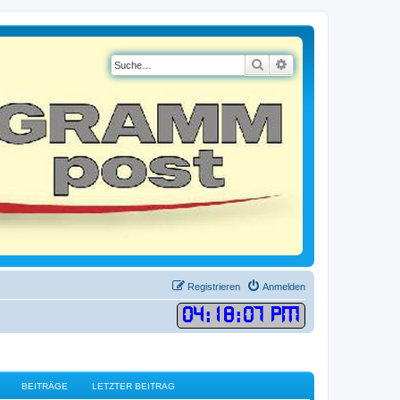
Suche
Erweiterte Suche
Registrieren
Anmelden
04
:
18
:
07 PM
BEITRÄGE
LETZTER BEITRAG