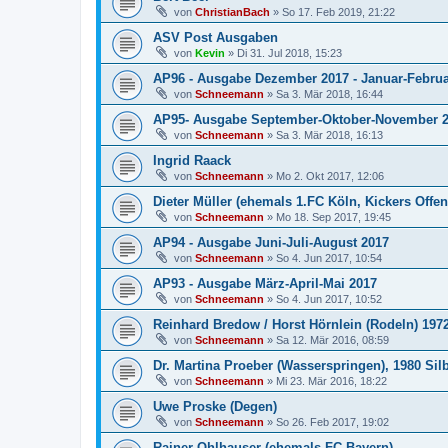
von
ChristianBach
»
So 17. Feb 2019, 21:22
ASV Post Ausgaben
von
Kevin
»
Di 31. Jul 2018, 15:23
AP96 - Ausgabe Dezember 2017 - Januar-Februa
von
Schneemann
»
Sa 3. Mär 2018, 16:44
AP95- Ausgabe September-Oktober-November 
von
Schneemann
»
Sa 3. Mär 2018, 16:13
Ingrid Raack
von
Schneemann
»
Mo 2. Okt 2017, 12:06
Dieter Müller (ehemals 1.FC Köln, Kickers Offen
von
Schneemann
»
Mo 18. Sep 2017, 19:45
AP94 - Ausgabe Juni-Juli-August 2017
von
Schneemann
»
So 4. Jun 2017, 10:54
AP93 - Ausgabe März-April-Mai 2017
von
Schneemann
»
So 4. Jun 2017, 10:52
Reinhard Bredow / Horst Hörnlein (Rodeln) 197
von
Schneemann
»
Sa 12. Mär 2016, 08:59
Dr. Martina Proeber (Wasserspringen), 1980 Sil
von
Schneemann
»
Mi 23. Mär 2016, 18:22
Uwe Proske (Degen)
von
Schneemann
»
So 26. Feb 2017, 19:02
Rainer Ohlhauser (ehemals FC Bayern)