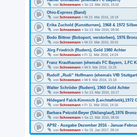
von
Schneemann
»
So 13. Mär 2016, 15:02
Ohio-Express (Band)
von
Schneemann
»
Mi 23. Mär 2016, 18:18
Erika Zuchold (Kunstturnen), 1968 & 1972 Silber
von
Schneemann
»
So 13. Mär 2016, 09:56
Bodo Bittner (Bobsport, verstorben), 1976 Bron
von
Schneemann
»
Mi 23. Mär 2016, 20:01
Jörg Friedrich (Rudern), Gold 1980 Achter
von
Schneemann
»
Fr 11. Mär 2016, 14:24
Franz Krauthausen (ehemals FC Bayern, 1.FC Kö
von
Schneemann
»
Mi 9. Mär 2016, 15:25
Rudolf „Rudi“ Hoffmann (ehemals VfB Stuttgart
von
Schneemann
»
Mi 9. Mär 2016, 15:18
Walter Schröder (Rudern), 1960 Gold Achter
von
Schneemann
»
So 13. Mär 2016, 10:17
Hildegard Falck-Kimmich (Leichtathletik),1972 
von
Schneemann
»
Fr 11. Mär 2016, 14:16
Barbara Petzold-Beyer (Skilanglauf),1976 Bron
von
Schneemann
»
Sa 12. Mär 2016, 08:56
AP92 - Ausgabe Dezember 2016 - Januar-Februa
von
Schneemann
»
So 15. Jan 2017, 09:14