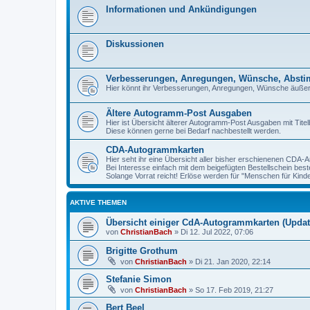
Informationen und Ankündigungen
Diskussionen
Verbesserungen, Anregungen, Wünsche, Abst
Hier könnt ihr Verbesserungen, Anregungen, Wünsche äuße
Ältere Autogramm-Post Ausgaben
Hier ist Übersicht älterer Autogramm-Post Ausgaben mit Titelb
Diese können gerne bei Bedarf nachbestellt werden.
CDA-Autogrammkarten
Hier seht ihr eine Übersicht aller bisher erschienenen CDA
Bei Interesse einfach mit dem beigefügten Bestellschein beste
Solange Vorrat reicht! Erlöse werden für "Menschen für Kind
AKTIVE THEMEN
Übersicht einiger CdA-Autogrammkarten (Update
von
ChristianBach
»
Di 12. Jul 2022, 07:06
Brigitte Grothum
von
ChristianBach
»
Di 21. Jan 2020, 22:14
Stefanie Simon
von
ChristianBach
»
So 17. Feb 2019, 21:27
Bert Beel