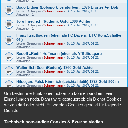
Antworten:
1
Bodo Bittner (Bobsport, verstorben), 1976 Bronze 4er Bob
Letzter Beitrag von
Schneemann
«
So 15. Jan 2017, 11:13
Antworten:
1
Jörg Friedrich (Rudern), Gold 1980 Achter
Letzter Beitrag von
Schneemann
«
So 15. Jan 2017, 11:10
Antworten:
1
Franz Krauthausen (ehemals FC Bayern, 1.FC Köln,Schalke
04 )
Letzter Beitrag von
Schneemann
«
So 15. Jan 2017, 09:22
Antworten:
1
Rudolf „Rudi“ Hoffmann (ehemals VfB Stuttgart)
Letzter Beitrag von
Schneemann
«
So 15. Jan 2017, 09:22
Antworten:
1
Walter Schröder (Rudern), 1960 Gold Achter
Letzter Beitrag von
Schneemann
«
So 15. Jan 2017, 09:21
Antworten:
1
Hildegard Falck-Kimmich (Leichtathletik),1972 Gold 800 m
Letzter Beitrag von
Schneemann
«
So 15. Jan 2017, 09:21
Antworten:
1
Um bestimmte Funktionen nutzen zu können sind ein paar
Barbara Petzold-Beyer (Skilanglauf),1976 Bronze 1980 Gold
Einstellungen nötig. Damit wird gesteuert ob ein Dienst Cookies
Letzter Beitrag von
Schneemann
«
So 15. Jan 2017, 09:21
Antworten:
1
setzen darf oder nicht. Es werden Cookies gesetzt für folgende
AP92 - Ausgabe Dezember 2016 - Januar-Februar 2017
Dienste:
Letzter Beitrag von
Schneemann
«
So 15. Jan 2017, 09:14
Technisch notwendige Cookies & Externe Medien
.
Gehe zu