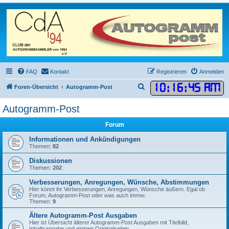
FAQ
Kontakt
Registrieren
Anmelden
10
:
16
:
45 AM
S
Foren-Übersicht
Autogramm-Post
u
Autogramm-Post
c
h
Forum
e
Informationen und Ankündigungen
Themen:
82
Diskussionen
Themen:
202
Verbesserungen, Anregungen, Wünsche, Abstimmungen
Hier könnt ihr Verbesserungen, Anregungen, Wünsche äußern. Egal ob
Forum, Autogramm-Post oder was auch immer.
Themen:
9
Ältere Autogramm-Post Ausgaben
Hier ist Übersicht älterer Autogramm-Post Ausgaben mit Titelbild,
Inhaltsangabe und einigen Originalseiten.