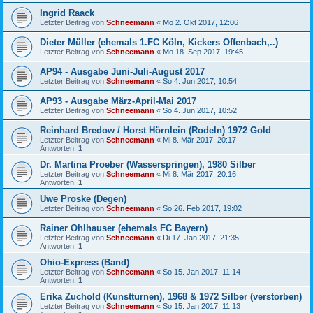
Ingrid Raack
Letzter Beitrag von
Schneemann
«
Mo 2. Okt 2017, 12:06
Dieter Müller (ehemals 1.FC Köln, Kickers Offenbach,..)
Letzter Beitrag von
Schneemann
«
Mo 18. Sep 2017, 19:45
AP94 - Ausgabe Juni-Juli-August 2017
Letzter Beitrag von
Schneemann
«
So 4. Jun 2017, 10:54
AP93 - Ausgabe März-April-Mai 2017
Letzter Beitrag von
Schneemann
«
So 4. Jun 2017, 10:52
Reinhard Bredow / Horst Hörnlein (Rodeln) 1972 Gold
Letzter Beitrag von
Schneemann
«
Mi 8. Mär 2017, 20:17
Antworten:
1
Dr. Martina Proeber (Wasserspringen), 1980 Silber
Letzter Beitrag von
Schneemann
«
Mi 8. Mär 2017, 20:16
Antworten:
1
Uwe Proske (Degen)
Letzter Beitrag von
Schneemann
«
So 26. Feb 2017, 19:02
Rainer Ohlhauser (ehemals FC Bayern)
Letzter Beitrag von
Schneemann
«
Di 17. Jan 2017, 21:35
Antworten:
1
Ohio-Express (Band)
Letzter Beitrag von
Schneemann
«
So 15. Jan 2017, 11:14
Antworten:
1
Erika Zuchold (Kunstturnen), 1968 & 1972 Silber (verstorben)
Letzter Beitrag von
Schneemann
«
So 15. Jan 2017, 11:13