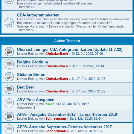
Diese können gerne bei Bedarf nachbestellt werden.
Themen:
18
CDA-Autogrammkarten
Hier seht ihr eine Übersicht aller bisher erschienenen CDA-Autogrammkarten.
Bei Interesse einfach mit dem beigefügten Bestellschein bestellen!
Solange Vorrat reicht! Erlöse werden für "Menschen für Kinder" gespendet.
Themen:
59
Aktive Themen
Übersicht einiger CdA-Autogrammkarten (Update 11.7.22)
Letzter Beitrag von
ChristianBach
«
Di 12. Jul 2022, 07:06
Brigitte Grothum
Letzter Beitrag von
ChristianBach
«
Di 21. Jan 2020, 22:14
Stefanie Simon
Letzter Beitrag von
ChristianBach
«
So 17. Feb 2019, 21:27
Bert Beel
Letzter Beitrag von
ChristianBach
«
So 17. Feb 2019, 21:22
ASV Post Ausgaben
Letzter Beitrag von
Kevin
«
Di 31. Jul 2018, 19:48
Antworten:
2
AP96 - Ausgabe Dezember 2017 - Januar-Februar 2018
Letzter Beitrag von
Schneemann
«
Sa 3. Mär 2018, 16:44
AP95- Ausgabe September-Oktober-November 2017
Letzter Beitrag von
Schneemann
«
Sa 3. Mär 2018, 16:13