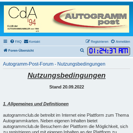
FAQ
Kontakt
Registrieren
Anmelden
01
:
24
:
37 AM
S
Foren-Übersicht
u
Autogramm-Post-Forum - Nutzungsbedingungen
c
h
Nutzungsbedingungen
e
Stand 20.09.2022
1. Allgemeines und Definitionen
autogrammclub.de betreibt im Internet eine Plattform zum Thema
Autogrammkarten. Neben eigenen Inhalten bietet
autogrammclub.de Besuchern der Plattform die Möglichkeit, sich
zu registrieren und mit eigenen Inhalten an der Plattform zu