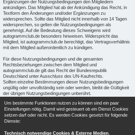
Ergänzungen der Nutzungsbedingungen den Mitgliedern
ankündigen. Das Mitglied hat ab der Ankündigung das Recht, in
Textform den Änderungen und/oder Ergänzungen zu
widersprechen. Sollte das Mitglied nicht innerhalb von 14 Tagen
widersprechen, so gelten die Nutzungsbedingungen als
genehmigt. Auf die Bedeutung dieses Schweigens wird
autogrammclub.de besonders hinweisen. Widerspricht das
Mitglied, ist autogrammclub.de berechtigt, das Vertragsverhältnis
mit dem Mitglied außerordentlich zu kündigen.
Für diese Nutzungsbedingungen und die gesamten
Rechtsbeziehungen zwischen dem Mitglied und
autogrammclub.de gilt das Recht der Bundesrepublik
Deutschland unter Ausschluss des UN-Kaufrechts.
Sollten einzelne Bestimmungen dieser Nutzungsbedingungen
ungültig oder unvollständig sein oder werden, bleibt die Gültigkeit
der übrigen Nutzungsbedingungen unberührt.
Um bestimmte Funktionen nutzen zu können sind ein paar
Gerichtsstand für alle im Zusammenhang mit Ape-fans
Einstellungen nötig. Damit wird gesteuert ob ein Dienst Cookies
entstehenden Streitigkeiten ist, soweit gesetzlich zulässig, der
setzen darf oder nicht. Es werden Cookies gesetzt für folgende
Sitz von Ape-fans.
Dienste:
Informationen über den Umgang mit deinen persönlichen Daten
Technisch notwendige Cookies & Externe Medien
.
sind in der
Datenschutzerklärung
enthalten.