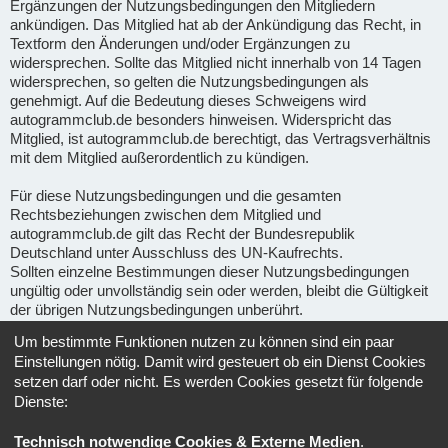
Ergänzungen der Nutzungsbedingungen den Mitgliedern
ankündigen. Das Mitglied hat ab der Ankündigung das Recht, in
Textform den Änderungen und/oder Ergänzungen zu
widersprechen. Sollte das Mitglied nicht innerhalb von 14 Tagen
widersprechen, so gelten die Nutzungsbedingungen als
genehmigt. Auf die Bedeutung dieses Schweigens wird
autogrammclub.de besonders hinweisen. Widerspricht das
Mitglied, ist autogrammclub.de berechtigt, das Vertragsverhältnis
mit dem Mitglied außerordentlich zu kündigen.
Für diese Nutzungsbedingungen und die gesamten
Rechtsbeziehungen zwischen dem Mitglied und
autogrammclub.de gilt das Recht der Bundesrepublik
Deutschland unter Ausschluss des UN-Kaufrechts.
Sollten einzelne Bestimmungen dieser Nutzungsbedingungen
ungültig oder unvollständig sein oder werden, bleibt die Gültigkeit
der übrigen Nutzungsbedingungen unberührt.
Um bestimmte Funktionen nutzen zu können sind ein paar
Gerichtsstand für alle im Zusammenhang mit Ape-fans
Einstellungen nötig. Damit wird gesteuert ob ein Dienst Cookies
entstehenden Streitigkeiten ist, soweit gesetzlich zulässig, der
setzen darf oder nicht. Es werden Cookies gesetzt für folgende
Sitz von Ape-fans.
Dienste:
Informationen über den Umgang mit deinen persönlichen Daten
Technisch notwendige Cookies & Externe Medien
.
sind in der
Datenschutzerklärung
enthalten.