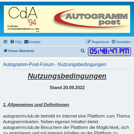
FAQ
Kontakt
Registrieren
Anmelden
05
:
48
:
48 PM
S
Foren-Übersicht
u
Autogramm-Post-Forum - Nutzungsbedingungen
c
h
Nutzungsbedingungen
e
Stand 20.09.2022
1. Allgemeines und Definitionen
autogrammclub.de betreibt im Internet eine Plattform zum Thema
Autogrammkarten. Neben eigenen Inhalten bietet
autogrammclub.de Besuchern der Plattform die Möglichkeit, sich
zu registrieren und mit eigenen Inhalten an der Plattform zu