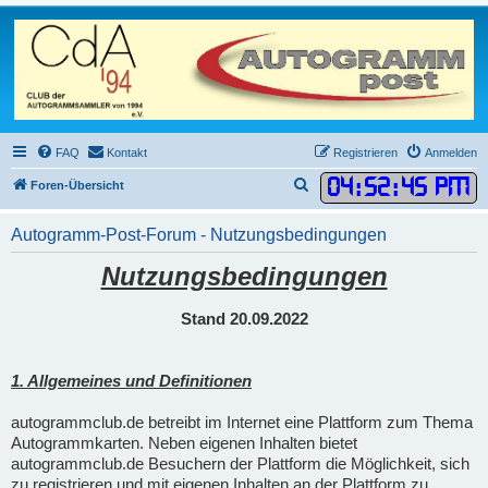
FAQ
Kontakt
Registrieren
Anmelden
04
:
52
:
45 PM
S
Foren-Übersicht
u
Autogramm-Post-Forum - Nutzungsbedingungen
c
h
Nutzungsbedingungen
e
Stand 20.09.2022
1. Allgemeines und Definitionen
autogrammclub.de betreibt im Internet eine Plattform zum Thema
Autogrammkarten. Neben eigenen Inhalten bietet
autogrammclub.de Besuchern der Plattform die Möglichkeit, sich
zu registrieren und mit eigenen Inhalten an der Plattform zu