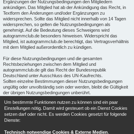
Ergänzungen der Nutzungsbedingungen den Mitgliedern
ankündigen. Das Mitglied hat ab der Ankündigung das Recht, in
Textform den Änderungen und/oder Ergänzungen zu
widersprechen. Sollte das Mitglied nicht innerhalb von 14 Tagen
widersprechen, so gelten die Nutzungsbedingungen als
genehmigt. Auf die Bedeutung dieses Schweigens wird
autogrammclub.de besonders hinweisen. Widerspricht das
Mitglied, ist autogrammclub.de berechtigt, das Vertragsverhältnis
mit dem Mitglied außerordentlich zu kündigen.
Für diese Nutzungsbedingungen und die gesamten
Rechtsbeziehungen zwischen dem Mitglied und
autogrammclub.de gilt das Recht der Bundesrepublik
Deutschland unter Ausschluss des UN-Kaufrechts.
Sollten einzelne Bestimmungen dieser Nutzungsbedingungen
ungültig oder unvollständig sein oder werden, bleibt die Gültigkeit
der übrigen Nutzungsbedingungen unberührt.
Um bestimmte Funktionen nutzen zu können sind ein paar
Gerichtsstand für alle im Zusammenhang mit Ape-fans
Einstellungen nötig. Damit wird gesteuert ob ein Dienst Cookies
entstehenden Streitigkeiten ist, soweit gesetzlich zulässig, der
setzen darf oder nicht. Es werden Cookies gesetzt für folgende
Sitz von Ape-fans.
Dienste:
Informationen über den Umgang mit deinen persönlichen Daten
Technisch notwendige Cookies & Externe Medien
.
sind in der
Datenschutzerklärung
enthalten.