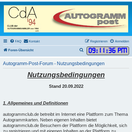
FAQ
Kontakt
Registrieren
Anmelden
09
:
11
:
36 PM
S
Foren-Übersicht
u
Autogramm-Post-Forum - Nutzungsbedingungen
c
h
Nutzungsbedingungen
e
Stand 20.09.2022
1. Allgemeines und Definitionen
autogrammclub.de betreibt im Internet eine Plattform zum Thema
Autogrammkarten. Neben eigenen Inhalten bietet
autogrammclub.de Besuchern der Plattform die Möglichkeit, sich
zu registrieren und mit eigenen Inhalten an der Plattform zu