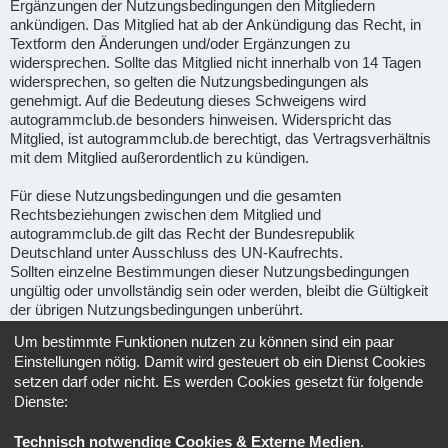
Ergänzungen der Nutzungsbedingungen den Mitgliedern
ankündigen. Das Mitglied hat ab der Ankündigung das Recht, in
Textform den Änderungen und/oder Ergänzungen zu
widersprechen. Sollte das Mitglied nicht innerhalb von 14 Tagen
widersprechen, so gelten die Nutzungsbedingungen als
genehmigt. Auf die Bedeutung dieses Schweigens wird
autogrammclub.de besonders hinweisen. Widerspricht das
Mitglied, ist autogrammclub.de berechtigt, das Vertragsverhältnis
mit dem Mitglied außerordentlich zu kündigen.
Für diese Nutzungsbedingungen und die gesamten
Rechtsbeziehungen zwischen dem Mitglied und
autogrammclub.de gilt das Recht der Bundesrepublik
Deutschland unter Ausschluss des UN-Kaufrechts.
Sollten einzelne Bestimmungen dieser Nutzungsbedingungen
ungültig oder unvollständig sein oder werden, bleibt die Gültigkeit
der übrigen Nutzungsbedingungen unberührt.
Um bestimmte Funktionen nutzen zu können sind ein paar
Gerichtsstand für alle im Zusammenhang mit Ape-fans
Einstellungen nötig. Damit wird gesteuert ob ein Dienst Cookies
entstehenden Streitigkeiten ist, soweit gesetzlich zulässig, der
setzen darf oder nicht. Es werden Cookies gesetzt für folgende
Sitz von Ape-fans.
Dienste:
Informationen über den Umgang mit deinen persönlichen Daten
Technisch notwendige Cookies & Externe Medien
.
sind in der
Datenschutzerklärung
enthalten.