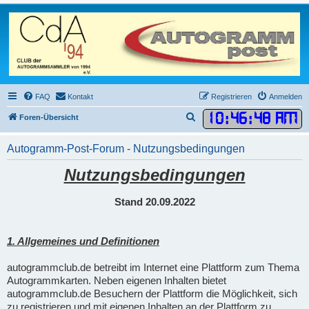
FAQ
Kontakt
Registrieren
Anmelden
10
:
46
:
48 AM
S
Foren-Übersicht
u
Autogramm-Post-Forum - Nutzungsbedingungen
c
h
Nutzungsbedingungen
e
Stand 20.09.2022
1. Allgemeines und Definitionen
autogrammclub.de betreibt im Internet eine Plattform zum Thema
Autogrammkarten. Neben eigenen Inhalten bietet
autogrammclub.de Besuchern der Plattform die Möglichkeit, sich
zu registrieren und mit eigenen Inhalten an der Plattform zu