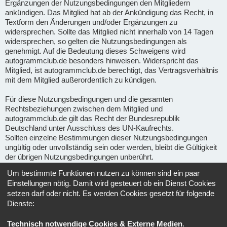
Ergänzungen der Nutzungsbedingungen den Mitgliedern
ankündigen. Das Mitglied hat ab der Ankündigung das Recht, in
Textform den Änderungen und/oder Ergänzungen zu
widersprechen. Sollte das Mitglied nicht innerhalb von 14 Tagen
widersprechen, so gelten die Nutzungsbedingungen als
genehmigt. Auf die Bedeutung dieses Schweigens wird
autogrammclub.de besonders hinweisen. Widerspricht das
Mitglied, ist autogrammclub.de berechtigt, das Vertragsverhältnis
mit dem Mitglied außerordentlich zu kündigen.
Für diese Nutzungsbedingungen und die gesamten
Rechtsbeziehungen zwischen dem Mitglied und
autogrammclub.de gilt das Recht der Bundesrepublik
Deutschland unter Ausschluss des UN-Kaufrechts.
Sollten einzelne Bestimmungen dieser Nutzungsbedingungen
ungültig oder unvollständig sein oder werden, bleibt die Gültigkeit
der übrigen Nutzungsbedingungen unberührt.
Um bestimmte Funktionen nutzen zu können sind ein paar
Gerichtsstand für alle im Zusammenhang mit Ape-fans
Einstellungen nötig. Damit wird gesteuert ob ein Dienst Cookies
entstehenden Streitigkeiten ist, soweit gesetzlich zulässig, der
setzen darf oder nicht. Es werden Cookies gesetzt für folgende
Sitz von Ape-fans.
Dienste:
Informationen über den Umgang mit deinen persönlichen Daten
Technisch notwendige Cookies & Externe Medien
.
sind in der
Datenschutzerklärung
enthalten.