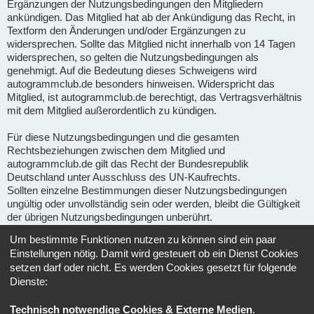
Ergänzungen der Nutzungsbedingungen den Mitgliedern
ankündigen. Das Mitglied hat ab der Ankündigung das Recht, in
Textform den Änderungen und/oder Ergänzungen zu
widersprechen. Sollte das Mitglied nicht innerhalb von 14 Tagen
widersprechen, so gelten die Nutzungsbedingungen als
genehmigt. Auf die Bedeutung dieses Schweigens wird
autogrammclub.de besonders hinweisen. Widerspricht das
Mitglied, ist autogrammclub.de berechtigt, das Vertragsverhältnis
mit dem Mitglied außerordentlich zu kündigen.
Für diese Nutzungsbedingungen und die gesamten
Rechtsbeziehungen zwischen dem Mitglied und
autogrammclub.de gilt das Recht der Bundesrepublik
Deutschland unter Ausschluss des UN-Kaufrechts.
Sollten einzelne Bestimmungen dieser Nutzungsbedingungen
ungültig oder unvollständig sein oder werden, bleibt die Gültigkeit
der übrigen Nutzungsbedingungen unberührt.
Um bestimmte Funktionen nutzen zu können sind ein paar
Gerichtsstand für alle im Zusammenhang mit Ape-fans
Einstellungen nötig. Damit wird gesteuert ob ein Dienst Cookies
entstehenden Streitigkeiten ist, soweit gesetzlich zulässig, der
setzen darf oder nicht. Es werden Cookies gesetzt für folgende
Sitz von Ape-fans.
Dienste:
Informationen über den Umgang mit deinen persönlichen Daten
Technisch notwendige Cookies & Externe Medien
.
sind in der
Datenschutzerklärung
enthalten.