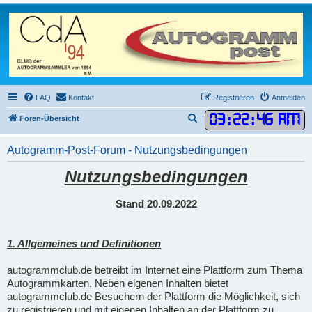
FAQ
Kontakt
Registrieren
Anmelden
03
:
22
:
46 AM
S
Foren-Übersicht
u
Autogramm-Post-Forum - Nutzungsbedingungen
c
h
Nutzungsbedingungen
e
Stand 20.09.2022
1. Allgemeines und Definitionen
autogrammclub.de betreibt im Internet eine Plattform zum Thema
Autogrammkarten. Neben eigenen Inhalten bietet
autogrammclub.de Besuchern der Plattform die Möglichkeit, sich
zu registrieren und mit eigenen Inhalten an der Plattform zu