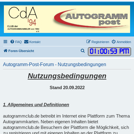
FAQ
Kontakt
Registrieren
Anmelden
01
:
00
:
53 PM
S
Foren-Übersicht
u
Autogramm-Post-Forum - Nutzungsbedingungen
c
h
Nutzungsbedingungen
e
Stand 20.09.2022
1. Allgemeines und Definitionen
autogrammclub.de betreibt im Internet eine Plattform zum Thema
Autogrammkarten. Neben eigenen Inhalten bietet
autogrammclub.de Besuchern der Plattform die Möglichkeit, sich
zu registrieren und mit eigenen Inhalten an der Plattform zu