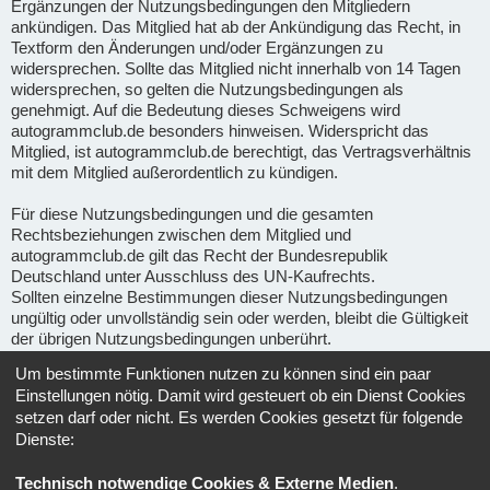
Ergänzungen der Nutzungsbedingungen den Mitgliedern
ankündigen. Das Mitglied hat ab der Ankündigung das Recht, in
Textform den Änderungen und/oder Ergänzungen zu
widersprechen. Sollte das Mitglied nicht innerhalb von 14 Tagen
widersprechen, so gelten die Nutzungsbedingungen als
genehmigt. Auf die Bedeutung dieses Schweigens wird
autogrammclub.de besonders hinweisen. Widerspricht das
Mitglied, ist autogrammclub.de berechtigt, das Vertragsverhältnis
mit dem Mitglied außerordentlich zu kündigen.
Für diese Nutzungsbedingungen und die gesamten
Rechtsbeziehungen zwischen dem Mitglied und
autogrammclub.de gilt das Recht der Bundesrepublik
Deutschland unter Ausschluss des UN-Kaufrechts.
Sollten einzelne Bestimmungen dieser Nutzungsbedingungen
ungültig oder unvollständig sein oder werden, bleibt die Gültigkeit
der übrigen Nutzungsbedingungen unberührt.
Um bestimmte Funktionen nutzen zu können sind ein paar
Gerichtsstand für alle im Zusammenhang mit Ape-fans
Einstellungen nötig. Damit wird gesteuert ob ein Dienst Cookies
entstehenden Streitigkeiten ist, soweit gesetzlich zulässig, der
setzen darf oder nicht. Es werden Cookies gesetzt für folgende
Sitz von Ape-fans.
Dienste:
Informationen über den Umgang mit deinen persönlichen Daten
Technisch notwendige Cookies & Externe Medien
.
sind in der
Datenschutzerklärung
enthalten.