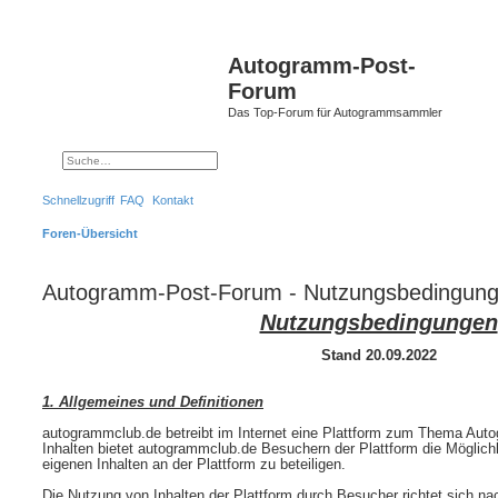
S
Autogramm-Post-
Forum
Das Top-Forum für Autogrammsammler
Suche
Erweiterte Suche
Schnellzugriff
FAQ
Kontakt
Foren-Übersicht
Autogramm-Post-Forum - Nutzungsbedingun
Nutzungsbedingungen
Stand 20.09.2022
1. Allgemeines und Definitionen
autogrammclub.de betreibt im Internet eine Plattform zum Thema Au
Inhalten bietet autogrammclub.de Besuchern der Plattform die Möglichke
eigenen Inhalten an der Plattform zu beteiligen.
Die Nutzung von Inhalten der Plattform durch Besucher richtet sich 