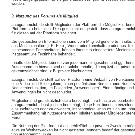
werden.
3. Nutzung des Forums als Mitglied
autogrammclub.de stellt Mitgliedern der Plattform die Möglichkeit berei
Plattform zu beteiligen. Dies geschieht dergestalt, dass autogrammclu
für diesen auf der Plattform speichert.
Die gespeicherten Informationen sind vom Mitglied generierte Inhalte.
aus Medieninhalten (z.B. Foto-, Video- oder Toninhalten) oder aus Text
insbesondere Forenbeiträge, können ihrerseits eingebettete Medieninha
insgesamt wie Textinhalte behandelt.
Inhalte des Mitglieds können von jedermann eingesehen und ggf. heru
Ausgenommen hiervon sind nur solche Inhalte, die explizit als privat o
gekennzeichnet sind, z.B. private Nachrichten.
autogrammclub.de stellt auf der Plattform eine Vielzahl von Funktione
eine Video- und Bildergalerie, einen persönlichen Bereich, eine Such
Nachrichtenfunktion, im Folgenden „Anwendungen“. Eine ständige und fe
Anwendungen ist nicht geschuldet.
Mitglieder sind grundsätzlich dazu berechtigt, ihre Inhalte zu bearbeit
autogrammclub.de ist jedoch berechtigt, diese Funktionen in einzelne
einzuschränken oder zu erweitern, insbesondere wenn es sich um Inhalt
Zusammenhang mit nutzergenerierten Inhalten anderer Mitglieder stehe
Forum.
Die Nutzung der Plattform ist ausschließlich zu privaten Zwecken mög
etwa zu Werbezwecken ist nicht gestattet, sondern bedarf der gesonde
von autogrammclub.de.