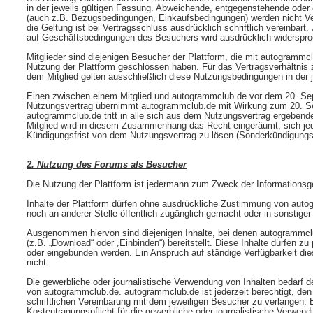
in der jeweils gültigen Fassung. Abweichende, entgegenstehende od
(auch z.B. Bezugsbedingungen, Einkaufsbedingungen) werden nicht Ver
die Geltung ist bei Vertragsschluss ausdrücklich schriftlich vereinbar
auf Geschäftsbedingungen des Besuchers wird ausdrücklich widerspro
Mitglieder sind diejenigen Besucher der Plattform, die mit autogrammcl
Nutzung der Plattform geschlossen haben. Für das Vertragsverhältni
dem Mitglied gelten ausschließlich diese Nutzungsbedingungen in der 
Einen zwischen einem Mitglied und autogrammclub.de vor dem 20. S
Nutzungsvertrag übernimmt autogrammclub.de mit Wirkung zum 20. S
autogrammclub.de tritt in alle sich aus dem Nutzungsvertrag ergebend
Mitglied wird in diesem Zusammenhang das Recht eingeräumt, sich jed
Kündigungsfrist von dem Nutzungsvertrag zu lösen (Sonderkündigungs
2. Nutzung des Forums als Besucher
Die Nutzung der Plattform ist jedermann zum Zweck der Informationsg
Inhalte der Plattform dürfen ohne ausdrückliche Zustimmung von autog
noch an anderer Stelle öffentlich zugänglich gemacht oder in sonstig
Ausgenommen hiervon sind diejenigen Inhalte, bei denen autogrammcl
(z.B. „Download“ oder „Einbinden“) bereitstellt. Diese Inhalte dürfen zu 
oder eingebunden werden. Ein Anspruch auf ständige Verfügbarkeit die
nicht.
Die gewerbliche oder journalistische Verwendung von Inhalten bedarf
von autogrammclub.de. autogrammclub.de ist jederzeit berechtigt, de
schriftlichen Vereinbarung mit dem jeweiligen Besucher zu verlangen.
Kostentragungspflicht für die gewerbliche oder journalistische Verwen