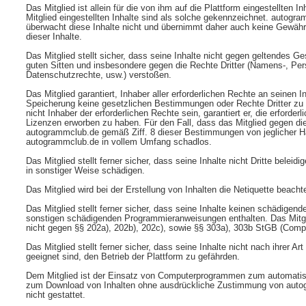
Das Mitglied ist allein für die von ihm auf die Plattform eingestellten I
Mitglied eingestellten Inhalte sind als solche gekennzeichnet. autogra
überwacht diese Inhalte nicht und übernimmt daher auch keine Gewähr f
dieser Inhalte.
Das Mitglied stellt sicher, dass seine Inhalte nicht gegen geltendes G
guten Sitten und insbesondere gegen die Rechte Dritter (Namens-, Pers
Datenschutzrechte, usw.) verstoßen.
Das Mitglied garantiert, Inhaber aller erforderlichen Rechte an seinen I
Speicherung keine gesetzlichen Bestimmungen oder Rechte Dritter zu v
nicht Inhaber der erforderlichen Rechte sein, garantiert er, die erforder
Lizenzen erworben zu haben. Für den Fall, dass das Mitglied gegen dies
autogrammclub.de gemäß Ziff. 8 dieser Bestimmungen von jeglicher Haf
autogrammclub.de in vollem Umfang schadlos.
Das Mitglied stellt ferner sicher, dass seine Inhalte nicht Dritte beleid
in sonstiger Weise schädigen.
Das Mitglied wird bei der Erstellung von Inhalten die Netiquette beacht
Das Mitglied stellt ferner sicher, dass seine Inhalte keinen schädigen
sonstigen schädigenden Programmieranweisungen enthalten. Das Mitglie
nicht gegen §§ 202a), 202b), 202c), sowie §§ 303a), 303b StGB (Compu
Das Mitglied stellt ferner sicher, dass seine Inhalte nicht nach ihrer A
geeignet sind, den Betrieb der Plattform zu gefährden.
Dem Mitglied ist der Einsatz von Computerprogrammen zum automati
zum Download von Inhalten ohne ausdrückliche Zustimmung von autog
nicht gestattet.