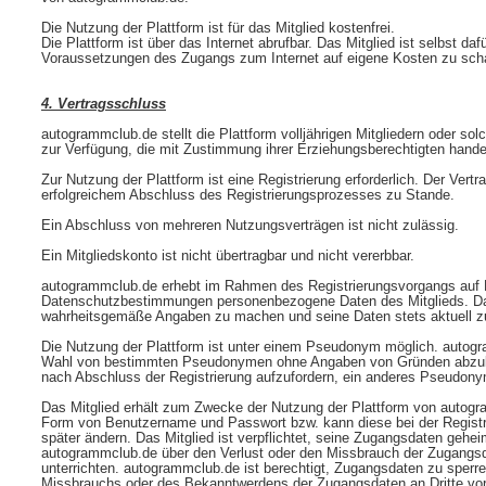
Die Nutzung der Plattform ist für das Mitglied kostenfrei.
Die Plattform ist über das Internet abrufbar. Das Mitglied ist selbst daf
Voraussetzungen des Zugangs zum Internet auf eigene Kosten zu scha
4. Vertragsschluss
autogrammclub.de stellt die Plattform volljährigen Mitgliedern oder sol
zur Verfügung, die mit Zustimmung ihrer Erziehungsberechtigten hande
Zur Nutzung der Plattform ist eine Registrierung erforderlich. Der Ver
erfolgreichem Abschluss des Registrierungsprozesses zu Stande.
Ein Abschluss von mehreren Nutzungsverträgen ist nicht zulässig.
Ein Mitgliedskonto ist nicht übertragbar und nicht vererbbar.
autogrammclub.de erhebt im Rahmen des Registrierungsvorgangs auf 
Datenschutzbestimmungen personenbezogene Daten des Mitglieds. Das M
wahrheitsgemäße Angaben zu machen und seine Daten stets aktuell zu
Die Nutzung der Plattform ist unter einem Pseudonym möglich. autogra
Wahl von bestimmten Pseudonymen ohne Angaben von Gründen abzule
nach Abschluss der Registrierung aufzufordern, ein anderes Pseudon
Das Mitglied erhält zum Zwecke der Nutzung der Plattform von autog
Form von Benutzername und Passwort bzw. kann diese bei der Registri
später ändern. Das Mitglied ist verpflichtet, seine Zugangsdaten gehe
autogrammclub.de über den Verlust oder den Missbrauch der Zugangsd
unterrichten. autogrammclub.de ist berechtigt, Zugangsdaten zu sperren
Missbrauchs oder des Bekanntwerdens der Zugangsdaten an Dritte vorl