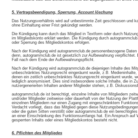
5. Vertragsbeendigung, Sperrung, Account löschung
Das Nutzungsverhältnis wird auf unbestimmte Zeit geschlossen und ka
ohne Einhaltung einer Frist gekündigt werden.
Die Kündigung kann durch das Mitglied in Textform oder durch Nutzun
im Mitgliedskonto erklärt werden. Die Kündigung durch autogrammclu
oder Sperrung des Mitgliedskontos erfolgen.
Nach der Kündigung wird autogrammclub.de personenbezogene Daten d
denn, autogrammclub.de ist gesetzlich zur Aufbewahrung verpflichtet. 
Fall nach dem Ende der Aufbewahrungspflicht.
Nach der Kündigung wird autogrammclub.de diejenigen Inhalte des Mitgl
unbeschränktes Nutzungsrecht eingeräumt wurde, z.B. Medieninhalte, e
denen ein zeitlich unbeschränktes Nutzungsrecht eingeräumt wurde, w
lediglich anonymisiert. Dies sind insbesondere solche Inhalte, die in
nutzergenerierten Inhalten anderer Mitglieder stehen, z.B. Diskussion
autogrammclub.de ist berechtigt, einzelne Inhalte von Mitgliedern zeit
und/oder Mitglieder zeitweise oder dauerhaft von der Nutzung der Plat
einzelnen Mitgliedern nur einen Zugang mit eingeschränktem Funktio
Verdacht vorliegt, dass das Mitglied gegen diese Nutzungsbedingungen
oder die guten Sitten verstößt oder autogrammclub.de ein berechtigtes
an einer Einschränkung des Funktionsumfangs hat. Ein Anspruch auf W
gesperrten Inhalts oder eines Mitgliedskontos besteht nicht.
6. Pflichten des Mitgliedes