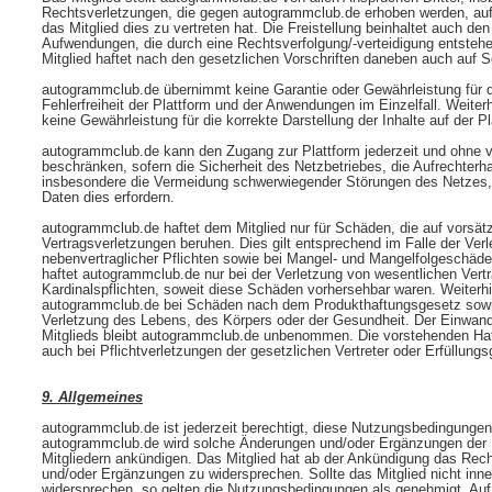
Rechtsverletzungen, die gegen autogrammclub.de erhoben werden, auf e
das Mitglied dies zu vertreten hat. Die Freistellung beinhaltet auch de
Aufwendungen, die durch eine Rechtsverfolgung/-verteidigung entsteh
Mitglied haftet nach den gesetzlichen Vorschriften daneben auch auf 
autogrammclub.de übernimmt keine Garantie oder Gewährleistung für d
Fehlerfreiheit der Plattform und der Anwendungen im Einzelfall. Weit
keine Gewährleistung für die korrekte Darstellung der Inhalte auf der Pl
autogrammclub.de kann den Zugang zur Plattform jederzeit und ohne 
beschränken, sofern die Sicherheit des Netzbetriebes, die Aufrechterhal
insbesondere die Vermeidung schwerwiegender Störungen des Netzes, 
Daten dies erfordern.
autogrammclub.de haftet dem Mitglied nur für Schäden, die auf vorsätz
Vertragsverletzungen beruhen. Dies gilt entsprechend im Falle der Verl
nebenvertraglicher Pflichten sowie bei Mangel- und Mangelfolgeschäden
haftet autogrammclub.de nur bei der Verletzung von wesentlichen Vertr
Kardinalspflichten, soweit diese Schäden vorhersehbar waren. Weiterh
autogrammclub.de bei Schäden nach dem Produkthaftungsgesetz sow
Verletzung des Lebens, des Körpers oder der Gesundheit. Der Einwan
Mitglieds bleibt autogrammclub.de unbenommen. Die vorstehenden Ha
auch bei Pflichtverletzungen der gesetzlichen Vertreter oder Erfüllun
9. Allgemeines
autogrammclub.de ist jederzeit berechtigt, diese Nutzungsbedingunge
autogrammclub.de wird solche Änderungen und/oder Ergänzungen der
Mitgliedern ankündigen. Das Mitglied hat ab der Ankündigung das Rec
und/oder Ergänzungen zu widersprechen. Sollte das Mitglied nicht inn
widersprechen, so gelten die Nutzungsbedingungen als genehmigt. Auf