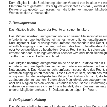
Dem Mitglied ist die Speicherung oder der Versand von Inhalten mit w
Plattform nicht gestattet. Das Mitglied verpflichtet sich dazu, weder d
Konkurrenzangeboten zu nutzen, noch die Daten von anderen Mitglie
Werbezwecken zu verwenden.
7. Nutzungsrechte
Das Mitglied bleibt Inhaber der Rechte an seinen Inhalten.
Das Mitglied überträgt autogrammclub.de an seinen Medieninhalten ein
erforderliches, unentgeltliches, einfaches, widerrufliches, unterlizenzi
Nutzungsrecht. Das Nutzungsrecht umfasst insbesondere das Recht, die
öffentlich zugänglich zu machen, und auch das Recht, Inhalte etwa du
oder Vorschaubildern zu bearbeiten. Dieses Recht erlischt, sofern das 
entfernt oder das Nutzungsverhältnis beendet wird oder nach Beendig
Textform um deren Entfernung bittet.
Das Mitglied überträgt autogrammclub.de an seinen Textinhalten ein zu
erforderliches, unentgeltliches, einfaches, unterlizenzierbares und zeit
Nutzungsrecht. Das Nutzungsrecht umfasst insbesondere das Recht, die
öffentlich zugänglich zu machen. Dieses Recht erlischt, sofern das Mit
autogrammclub.de bereitgestellten Möglichkeit Gebrauch macht, die Inh
zu ändern oder zu löschen. Sofern diese Möglichkeit von autogrammclub
oder das Mitglied hiervon keinen Gebrauch macht, ist die Einräumung d
insbesondere wenn es sich um Inhalte handelt, die in Zusammenhang m
anderer Mitglieder stehen, z.B. Diskussionsbeiträgen im Forum.
8. Verfügbarkeit, Haftung
Das Mitglied stellt autogrammclub.de von allen Ansprüchen Dritter, 