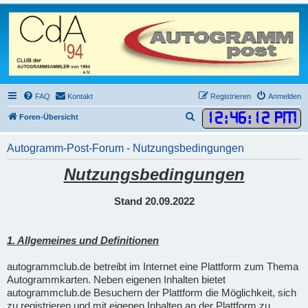
FAQ
Kontakt
Registrieren
Anmelden
12
:
46
:
13 PM
S
Foren-Übersicht
u
Autogramm-Post-Forum - Nutzungsbedingungen
c
h
Nutzungsbedingungen
e
Stand 20.09.2022
1. Allgemeines und Definitionen
autogrammclub.de betreibt im Internet eine Plattform zum Thema
Autogrammkarten. Neben eigenen Inhalten bietet
autogrammclub.de Besuchern der Plattform die Möglichkeit, sich
zu registrieren und mit eigenen Inhalten an der Plattform zu