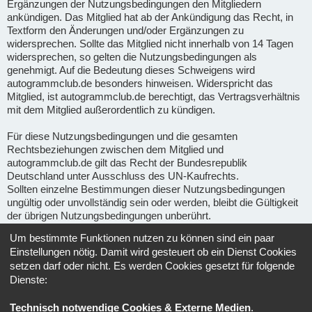
Ergänzungen der Nutzungsbedingungen den Mitgliedern
ankündigen. Das Mitglied hat ab der Ankündigung das Recht, in
Textform den Änderungen und/oder Ergänzungen zu
widersprechen. Sollte das Mitglied nicht innerhalb von 14 Tagen
widersprechen, so gelten die Nutzungsbedingungen als
genehmigt. Auf die Bedeutung dieses Schweigens wird
autogrammclub.de besonders hinweisen. Widerspricht das
Mitglied, ist autogrammclub.de berechtigt, das Vertragsverhältnis
mit dem Mitglied außerordentlich zu kündigen.
Für diese Nutzungsbedingungen und die gesamten
Rechtsbeziehungen zwischen dem Mitglied und
autogrammclub.de gilt das Recht der Bundesrepublik
Deutschland unter Ausschluss des UN-Kaufrechts.
Sollten einzelne Bestimmungen dieser Nutzungsbedingungen
ungültig oder unvollständig sein oder werden, bleibt die Gültigkeit
der übrigen Nutzungsbedingungen unberührt.
Um bestimmte Funktionen nutzen zu können sind ein paar
Gerichtsstand für alle im Zusammenhang mit Ape-fans
Einstellungen nötig. Damit wird gesteuert ob ein Dienst Cookies
entstehenden Streitigkeiten ist, soweit gesetzlich zulässig, der
setzen darf oder nicht. Es werden Cookies gesetzt für folgende
Sitz von Ape-fans.
Dienste:
Informationen über den Umgang mit deinen persönlichen Daten
Technisch notwendige Cookies & Externe Medien
.
sind in der
Datenschutzerklärung
enthalten.