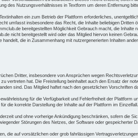
ng des Nutzungsverhältnisses in Textform um deren Entfernung bitte
xtinhalten ein zum Betrieb der Plattform erforderliches, unentgeltlich
cht umfasst insbesondere das Recht, die Inhalte beliebigen Dritten 
ammclub.de bereitgestellten Möglichkeit Gebrauch macht, die Inhalte 
.de nicht bereitgestellt wird oder das Mitglied hiervon keinen Gebr
e handelt, die in Zusammenhang mit nutzergenerierten Inhalten ander
sprüchen Dritter, insbesondere von Ansprüchen wegen Rechtsverletz
es zu vertreten hat. Die Freistellung beinhaltet auch den Ersatz der 
tanden sind. Das Mitglied haftet nach den gesetzlichen Vorschriften
hrleistung für die Verfügbarkeit und Fehlerfreiheit der Plattform u
die korrekte Darstellung der Inhalte auf der Plattform im Einzelfall
erzeit und ohne vorherige Ankündigung beschränken, sofern die Siche
wiegender Störungen des Netzes, der Software oder gespeicherter Da
n, die auf vorsätzlichen oder grob fahrlässigen Vertragsverletzungen