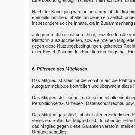
Eine Löschung erfolgt in diesem Fall nach dem Ende
Nach der Kündigung wird autogrammclub.de diejenige
ebenfalls löschen. Inhalte, an denen ein zeitlich un
insbesondere solche Inhalte, die in Zusammenhang mi
autogrammclub.de ist berechtigt, einzelne Inhalte vo
Plattform auszuschließen, sowie einzelnen Mitglied
gegen diese Nutzungsbedingungen, geltendes Recht, 
einer Einschränkung des Funktionsumfangs hat. Ein A
6. Pflichten des Mitgliedes
Das Mitglied ist allein für die von ihm auf die Plattf
autogrammclub.de kontrolliert und überwacht diese In
Das Mitglied stellt sicher, dass seine Inhalte nicht
Persönlichkeits-, Urheber-, Datenschutzrechte, usw.
Das Mitglied garantiert, Inhaber aller erforderlich
verletzen. Sollte das Mitglied nicht Inhaber der erfo
das Mitglied gegen diese Garantien verstößt, stellt
Umfang schadlos.