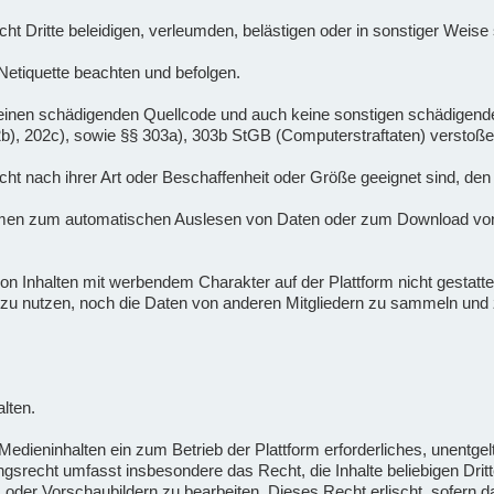
nicht Dritte beleidigen, verleumden, belästigen oder in sonstiger Weis
 Netiquette beachten und befolgen.
lte keinen schädigenden Quellcode und auch keine sonstigen schädige
02b), 202c), sowie §§ 303a), 303b StGB (Computerstraftaten) verstoße
 nicht nach ihrer Art oder Beschaffenheit oder Größe geeignet sind, den
mmen zum automatischen Auslesen von Daten oder zum Download von
n Inhalten mit werbendem Charakter auf der Plattform nicht gestattet.
zu nutzen, noch die Daten von anderen Mitgliedern zu sammeln u
lten.
dieninhalten ein zum Betrieb der Plattform erforderliches, unentgeltl
gsrecht umfasst insbesondere das Recht, die Inhalte beliebigen Drit
oder Vorschaubildern zu bearbeiten. Dieses Recht erlischt, sofern das