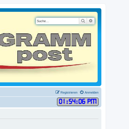
Suche
Erweiterte Suche
Registrieren
Anmelden
01
:
54
:
07 PM