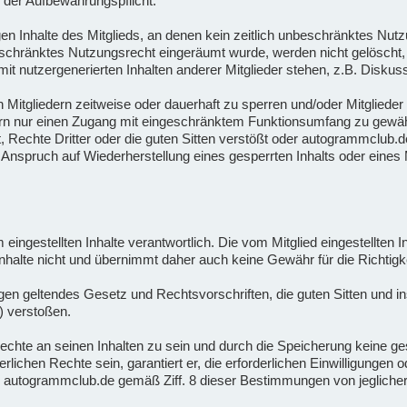
 der Aufbewahrungspflicht.
n Inhalte des Mitglieds, an denen kein zeitlich unbeschränktes Nutz
beschränktes Nutzungsrecht eingeräumt wurde, werden nicht gelöscht, 
t nutzergenerierten Inhalten anderer Mitglieder stehen, z.B. Diskus
n Mitgliedern zeitweise oder dauerhaft zu sperren und/oder Mitgliede
ern nur einen Zugang mit eingeschränktem Funktionsumfang zu gewähr
Rechte Dritter oder die guten Sitten verstößt oder autogrammclub.de
nspruch auf Wiederherstellung eines gesperrten Inhalts oder eines M
orm eingestellten Inhalte verantwortlich. Die vom Mitglied eingestellten
halte nicht und übernimmt daher auch keine Gewähr für die Richtigkei
 gegen geltendes Gesetz und Rechtsvorschriften, die guten Sitten und
) verstoßen.
en Rechte an seinen Inhalten zu sein und durch die Speicherung keine 
rderlichen Rechte sein, garantiert er, die erforderlichen Einwilligunge
 er autogrammclub.de gemäß Ziff. 8 dieser Bestimmungen von jeglicher