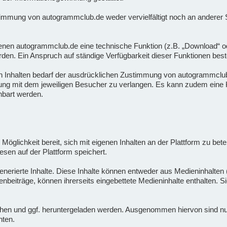
timmung von autogrammclub.de weder vervielfältigt noch an anderer St
nen autogrammclub.de eine technische Funktion (z.B. „Download“ oder 
rden. Ein Anspruch auf ständige Verfügbarkeit dieser Funktionen beste
n Inhalten bedarf der ausdrücklichen Zustimmung von autogrammclub.
rung mit dem jeweiligen Besucher zu verlangen. Es kann zudem eine K
nbart werden.
 Möglichkeit bereit, sich mit eigenen Inhalten an der Plattform zu bete
esen auf der Plattform speichert.
nerierte Inhalte. Diese Inhalte können entweder aus Medieninhalten (
enbeiträge, können ihrerseits eingebettete Medieninhalte enthalten. 
en und ggf. heruntergeladen werden. Ausgenommen hiervon sind nur sol
hten.