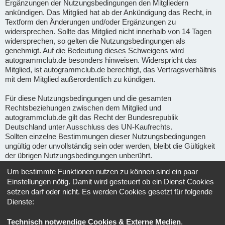
Ergänzungen der Nutzungsbedingungen den Mitgliedern
ankündigen. Das Mitglied hat ab der Ankündigung das Recht, in
Textform den Änderungen und/oder Ergänzungen zu
widersprechen. Sollte das Mitglied nicht innerhalb von 14 Tagen
widersprechen, so gelten die Nutzungsbedingungen als
genehmigt. Auf die Bedeutung dieses Schweigens wird
autogrammclub.de besonders hinweisen. Widerspricht das
Mitglied, ist autogrammclub.de berechtigt, das Vertragsverhältnis
mit dem Mitglied außerordentlich zu kündigen.
Für diese Nutzungsbedingungen und die gesamten
Rechtsbeziehungen zwischen dem Mitglied und
autogrammclub.de gilt das Recht der Bundesrepublik
Deutschland unter Ausschluss des UN-Kaufrechts.
Sollten einzelne Bestimmungen dieser Nutzungsbedingungen
ungültig oder unvollständig sein oder werden, bleibt die Gültigkeit
der übrigen Nutzungsbedingungen unberührt.
Um bestimmte Funktionen nutzen zu können sind ein paar
Gerichtsstand für alle im Zusammenhang mit Ape-fans
Einstellungen nötig. Damit wird gesteuert ob ein Dienst Cookies
entstehenden Streitigkeiten ist, soweit gesetzlich zulässig, der
setzen darf oder nicht. Es werden Cookies gesetzt für folgende
Sitz von Ape-fans.
Dienste:
Informationen über den Umgang mit deinen persönlichen Daten
Technisch notwendige Cookies & Externe Medien
.
sind in der
Datenschutzerklärung
enthalten.