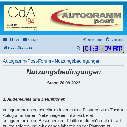
FAQ
Kontakt
Registrieren
Anmelden
01
:
31
:
05 AM
S
Foren-Übersicht
u
Autogramm-Post-Forum - Nutzungsbedingungen
c
h
Nutzungsbedingungen
e
Stand 20.09.2022
1. Allgemeines und Definitionen
autogrammclub.de betreibt im Internet eine Plattform zum Thema
Autogrammkarten. Neben eigenen Inhalten bietet
autogrammclub.de Besuchern der Plattform die Möglichkeit, sich
zu registrieren und mit eigenen Inhalten an der Plattform zu