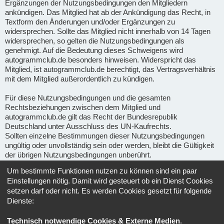
Ergänzungen der Nutzungsbedingungen den Mitgliedern
ankündigen. Das Mitglied hat ab der Ankündigung das Recht, in
Textform den Änderungen und/oder Ergänzungen zu
widersprechen. Sollte das Mitglied nicht innerhalb von 14 Tagen
widersprechen, so gelten die Nutzungsbedingungen als
genehmigt. Auf die Bedeutung dieses Schweigens wird
autogrammclub.de besonders hinweisen. Widerspricht das
Mitglied, ist autogrammclub.de berechtigt, das Vertragsverhältnis
mit dem Mitglied außerordentlich zu kündigen.
Für diese Nutzungsbedingungen und die gesamten
Rechtsbeziehungen zwischen dem Mitglied und
autogrammclub.de gilt das Recht der Bundesrepublik
Deutschland unter Ausschluss des UN-Kaufrechts.
Sollten einzelne Bestimmungen dieser Nutzungsbedingungen
ungültig oder unvollständig sein oder werden, bleibt die Gültigkeit
der übrigen Nutzungsbedingungen unberührt.
Um bestimmte Funktionen nutzen zu können sind ein paar
Gerichtsstand für alle im Zusammenhang mit Ape-fans
Einstellungen nötig. Damit wird gesteuert ob ein Dienst Cookies
entstehenden Streitigkeiten ist, soweit gesetzlich zulässig, der
setzen darf oder nicht. Es werden Cookies gesetzt für folgende
Sitz von Ape-fans.
Dienste:
Informationen über den Umgang mit deinen persönlichen Daten
Technisch notwendige Cookies & Externe Medien
.
sind in der
Datenschutzerklärung
enthalten.