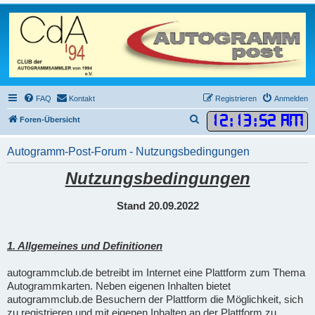
FAQ
Kontakt
Registrieren
Anmelden
12
:
13
:
52 AM
S
Foren-Übersicht
u
Autogramm-Post-Forum - Nutzungsbedingungen
c
h
Nutzungsbedingungen
e
Stand 20.09.2022
1. Allgemeines und Definitionen
autogrammclub.de betreibt im Internet eine Plattform zum Thema
Autogrammkarten. Neben eigenen Inhalten bietet
autogrammclub.de Besuchern der Plattform die Möglichkeit, sich
zu registrieren und mit eigenen Inhalten an der Plattform zu