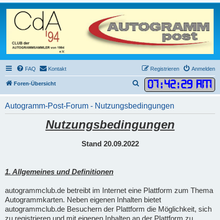
FAQ
Kontakt
Registrieren
Anmelden
07
:
42
:
29 AM
S
Foren-Übersicht
u
Autogramm-Post-Forum - Nutzungsbedingungen
c
h
Nutzungsbedingungen
e
Stand 20.09.2022
1. Allgemeines und Definitionen
autogrammclub.de betreibt im Internet eine Plattform zum Thema
Autogrammkarten. Neben eigenen Inhalten bietet
autogrammclub.de Besuchern der Plattform die Möglichkeit, sich
zu registrieren und mit eigenen Inhalten an der Plattform zu