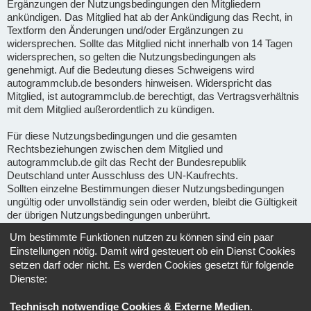
Ergänzungen der Nutzungsbedingungen den Mitgliedern
ankündigen. Das Mitglied hat ab der Ankündigung das Recht, in
Textform den Änderungen und/oder Ergänzungen zu
widersprechen. Sollte das Mitglied nicht innerhalb von 14 Tagen
widersprechen, so gelten die Nutzungsbedingungen als
genehmigt. Auf die Bedeutung dieses Schweigens wird
autogrammclub.de besonders hinweisen. Widerspricht das
Mitglied, ist autogrammclub.de berechtigt, das Vertragsverhältnis
mit dem Mitglied außerordentlich zu kündigen.
Für diese Nutzungsbedingungen und die gesamten
Rechtsbeziehungen zwischen dem Mitglied und
autogrammclub.de gilt das Recht der Bundesrepublik
Deutschland unter Ausschluss des UN-Kaufrechts.
Sollten einzelne Bestimmungen dieser Nutzungsbedingungen
ungültig oder unvollständig sein oder werden, bleibt die Gültigkeit
der übrigen Nutzungsbedingungen unberührt.
Um bestimmte Funktionen nutzen zu können sind ein paar
Gerichtsstand für alle im Zusammenhang mit Ape-fans
Einstellungen nötig. Damit wird gesteuert ob ein Dienst Cookies
entstehenden Streitigkeiten ist, soweit gesetzlich zulässig, der
setzen darf oder nicht. Es werden Cookies gesetzt für folgende
Sitz von Ape-fans.
Dienste:
Informationen über den Umgang mit deinen persönlichen Daten
Technisch notwendige Cookies & Externe Medien
.
sind in der
Datenschutzerklärung
enthalten.