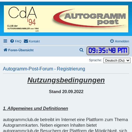
FAQ
Kontakt
Anmelden
09
:
35
:
49 PM
S
Foren-Übersicht
u
Sprache:
c
Autogramm-Post-Forum - Registrierung
h
Nutzungsbedingungen
e
Stand 20.09.2022
1. Allgemeines und Definitionen
autogrammclub.de betreibt im Internet eine Plattform zum Thema
Autogrammkarten. Neben eigenen Inhalten bietet
autogrammclub.de Besuchern der Plattform die Möglichkeit, sich