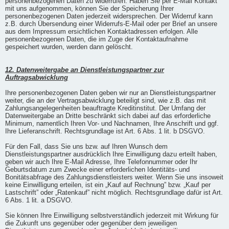
personenbezogenen Daten zu widerrufen. Haben Sie per E-Mail Kontakt
mit uns aufgenommen, können Sie der Speicherung Ihrer
personenbezogenen Daten jederzeit widersprechen. Der Widerruf kann
z.B. durch Übersendung einer Widerrufs-E-Mail oder per Brief an unsere
aus dem Impressum ersichtlichen Kontaktadressen erfolgen. Alle
personenbezogenen Daten, die im Zuge der Kontaktaufnahme
gespeichert wurden, werden dann gelöscht.
12. Datenweitergabe an Dienstleistungspartner zur
Auftragsabwicklung
Ihre personenbezogenen Daten geben wir nur an Dienstleistungspartner
weiter, die an der Vertragsabwicklung beteiligt sind, wie z.B. das mit
Zahlungsangelegenheiten beauftragte Kreditinstitut. Der Umfang der
Datenweitergabe an Dritte beschränkt sich dabei auf das erforderliche
Minimum, namentlich Ihren Vor- und Nachnamen, Ihre Anschrift und ggf.
Ihre Lieferanschrift. Rechtsgrundlage ist Art. 6 Abs. 1 lit. b DSGVO.
Für den Fall, dass Sie uns bzw. auf Ihren Wunsch dem
Dienstleistungspartner ausdrücklich Ihre Einwilligung dazu erteilt haben,
geben wir auch Ihre E-Mail Adresse, Ihre Telefonnummer oder Ihr
Geburtsdatum zum Zwecke einer erforderlichen Identitäts- und
Bonitätsabfrage des Zahlungsdienstleisters weiter. Wenn Sie uns insoweit
keine Einwilligung erteilen, ist ein „Kauf auf Rechnung” bzw. „Kauf per
Lastschrift” oder „Ratenkauf” nicht möglich. Rechtsgrundlage dafür ist Art.
6 Abs. 1 lit. a DSGVO.
Sie können Ihre Einwilligung selbstverständlich jederzeit mit Wirkung für
die Zukunft uns gegenüber oder gegenüber dem jeweiligen