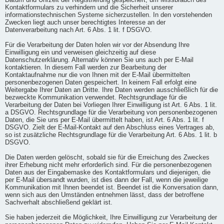
Datum und Uhrzeit der Registrierung gespeichert, um Missbrauch des
Kontaktformulars zu verhindern und die Sicherheit unserer
informationstechnischen Systeme sicherzustellen. In den vorstehenden
Zwecken liegt auch unser berechtigtes Interesse an der
Datenverarbeitung nach Art. 6 Abs. 1 lit. f DSGVO.
Für die Verarbeitung der Daten holen wir vor der Absendung Ihre
Einwilligung ein und verweisen gleichzeitig auf diese
Datenschutzerklärung. Alternativ können Sie uns auch per E-Mail
kontaktieren. In diesem Fall werden zur Bearbeitung der
Kontaktaufnahme nur die von Ihnen mit der E-Mail übermittelten
personenbezogenen Daten gespeichert. In keinem Fall erfolgt eine
Weitergabe Ihrer Daten an Dritte. Ihre Daten werden ausschließlich für die
bezweckte Kommunikation verwendet. Rechtsgrundlage für die
Verarbeitung der Daten bei Vorliegen Ihrer Einwilligung ist Art. 6 Abs. 1 lit.
a DSGVO. Rechtsgrundlage für die Verarbeitung von personenbezogenen
Daten, die Sie uns per E-Mail übermittelt haben, ist Art. 6 Abs. 1 lit. f
DSGVO. Zielt der E-Mail-Kontakt auf den Abschluss eines Vertrages ab,
so ist zusätzliche Rechtsgrundlage für die Verarbeitung Art. 6 Abs. 1 lit. b
DSGVO.
Die Daten werden gelöscht, sobald sie für die Erreichung des Zweckes
ihrer Erhebung nicht mehr erforderlich sind. Für die personenbezogenen
Daten aus der Eingabemaske des Kontaktformulars und diejenigen, die
per E-Mail übersandt wurden, ist dies dann der Fall, wenn die jeweilige
Kommunikation mit Ihnen beendet ist. Beendet ist die Konversation dann,
wenn sich aus den Umständen entnehmen lässt, dass der betroffene
Sachverhalt abschließend geklärt ist.
Sie haben jederzeit die Möglichkeit, Ihre Einwilligung zur Verarbeitung der