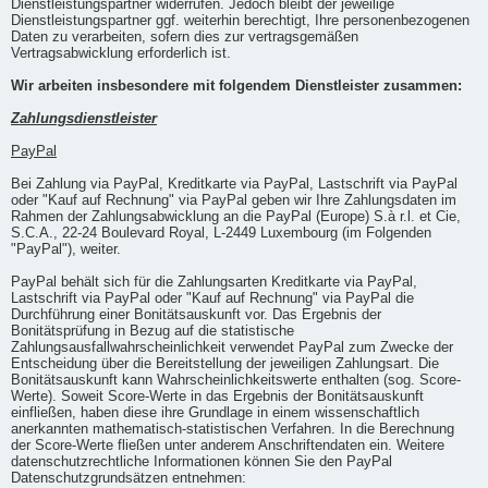
Dienstleistungspartner widerrufen. Jedoch bleibt der jeweilige
Dienstleistungspartner ggf. weiterhin berechtigt, Ihre personenbezogenen
Daten zu verarbeiten, sofern dies zur vertragsgemäßen
Vertragsabwicklung erforderlich ist.
Wir arbeiten insbesondere mit folgendem Dienstleister zusammen:
Zahlungsdienstleister
PayPal
Bei Zahlung via PayPal, Kreditkarte via PayPal, Lastschrift via PayPal
oder "Kauf auf Rechnung" via PayPal geben wir Ihre Zahlungsdaten im
Rahmen der Zahlungsabwicklung an die PayPal (Europe) S.à r.l. et Cie,
S.C.A., 22-24 Boulevard Royal, L-2449 Luxembourg (im Folgenden
"PayPal"), weiter.
PayPal behält sich für die Zahlungsarten Kreditkarte via PayPal,
Lastschrift via PayPal oder "Kauf auf Rechnung" via PayPal die
Durchführung einer Bonitätsauskunft vor. Das Ergebnis der
Bonitätsprüfung in Bezug auf die statistische
Zahlungsausfallwahrscheinlichkeit verwendet PayPal zum Zwecke der
Entscheidung über die Bereitstellung der jeweiligen Zahlungsart. Die
Bonitätsauskunft kann Wahrscheinlichkeitswerte enthalten (sog. Score-
Werte). Soweit Score-Werte in das Ergebnis der Bonitätsauskunft
einfließen, haben diese ihre Grundlage in einem wissenschaftlich
anerkannten mathematisch-statistischen Verfahren. In die Berechnung
der Score-Werte fließen unter anderem Anschriftendaten ein. Weitere
datenschutzrechtliche Informationen können Sie den PayPal
Datenschutzgrundsätzen entnehmen: