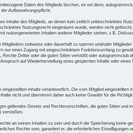
bezogene Daten des Mitglieds löschen, es sei denn, autogrammclub.d
 der Aufbewahrungspflicht.
n Inhalte des Mitglieds, an denen kein zeitlich unbeschränktes Nutz
beschränktes Nutzungsrecht eingeräumt wurde, werden nicht gelöscht, 
t nutzergenerierten Inhalten anderer Mitglieder stehen, z.B. Diskus
n Mitgliedern zeitweise oder dauerhaft zu sperren und/oder Mitgliede
ern nur einen Zugang mit eingeschränktem Funktionsumfang zu gewähr
Rechte Dritter oder die guten Sitten verstößt oder autogrammclub.de
nspruch auf Wiederherstellung eines gesperrten Inhalts oder eines M
orm eingestellten Inhalte verantwortlich. Die vom Mitglied eingestellten
halte nicht und übernimmt daher auch keine Gewähr für die Richtigkei
 gegen geltendes Gesetz und Rechtsvorschriften, die guten Sitten und
) verstoßen.
en Rechte an seinen Inhalten zu sein und durch die Speicherung keine 
rderlichen Rechte sein, garantiert er, die erforderlichen Einwilligunge