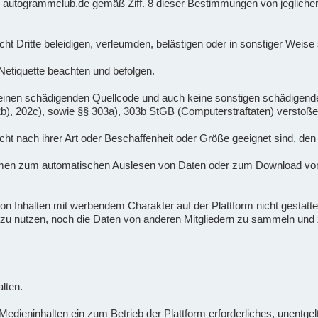
 er autogrammclub.de gemäß Ziff. 8 dieser Bestimmungen von jeglicher
nicht Dritte beleidigen, verleumden, belästigen oder in sonstiger Weis
 Netiquette beachten und befolgen.
lte keinen schädigenden Quellcode und auch keine sonstigen schädige
02b), 202c), sowie §§ 303a), 303b StGB (Computerstraftaten) verstoße
 nicht nach ihrer Art oder Beschaffenheit oder Größe geeignet sind, den
mmen zum automatischen Auslesen von Daten oder zum Download von
n Inhalten mit werbendem Charakter auf der Plattform nicht gestattet.
zu nutzen, noch die Daten von anderen Mitgliedern zu sammeln u
lten.
dieninhalten ein zum Betrieb der Plattform erforderliches, unentgeltl