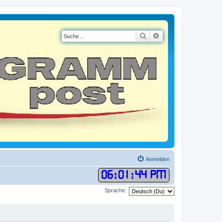
Suche
Erweiterte Suche
Anmelden
06
:
01
:
45 PM
Sprache: