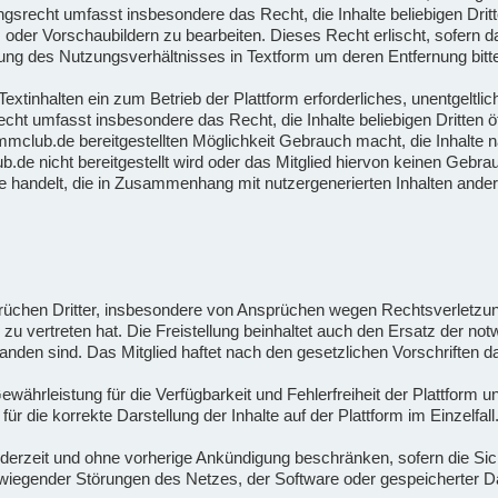
gsrecht umfasst insbesondere das Recht, die Inhalte beliebigen Drit
oder Vorschaubildern zu bearbeiten. Dieses Recht erlischt, sofern das
ng des Nutzungsverhältnisses in Textform um deren Entfernung bitte
xtinhalten ein zum Betrieb der Plattform erforderliches, unentgeltlich
cht umfasst insbesondere das Recht, die Inhalte beliebigen Dritten 
ammclub.de bereitgestellten Möglichkeit Gebrauch macht, die Inhalte 
.de nicht bereitgestellt wird oder das Mitglied hiervon keinen Gebr
e handelt, die in Zusammenhang mit nutzergenerierten Inhalten ander
sprüchen Dritter, insbesondere von Ansprüchen wegen Rechtsverletz
es zu vertreten hat. Die Freistellung beinhaltet auch den Ersatz der 
tanden sind. Das Mitglied haftet nach den gesetzlichen Vorschriften
hrleistung für die Verfügbarkeit und Fehlerfreiheit der Plattform u
die korrekte Darstellung der Inhalte auf der Plattform im Einzelfall
erzeit und ohne vorherige Ankündigung beschränken, sofern die Siche
wiegender Störungen des Netzes, der Software oder gespeicherter Da