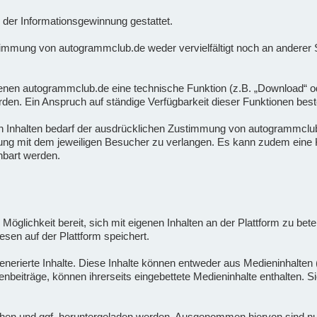
der Informationsgewinnung gestattet.
timmung von autogrammclub.de weder vervielfältigt noch an anderer St
nen autogrammclub.de eine technische Funktion (z.B. „Download“ oder 
rden. Ein Anspruch auf ständige Verfügbarkeit dieser Funktionen beste
n Inhalten bedarf der ausdrücklichen Zustimmung von autogrammclub.
rung mit dem jeweiligen Besucher zu verlangen. Es kann zudem eine K
nbart werden.
 Möglichkeit bereit, sich mit eigenen Inhalten an der Plattform zu bete
esen auf der Plattform speichert.
nerierte Inhalte. Diese Inhalte können entweder aus Medieninhalten (
enbeiträge, können ihrerseits eingebettete Medieninhalte enthalten. 
en und ggf. heruntergeladen werden. Ausgenommen hiervon sind nur sol