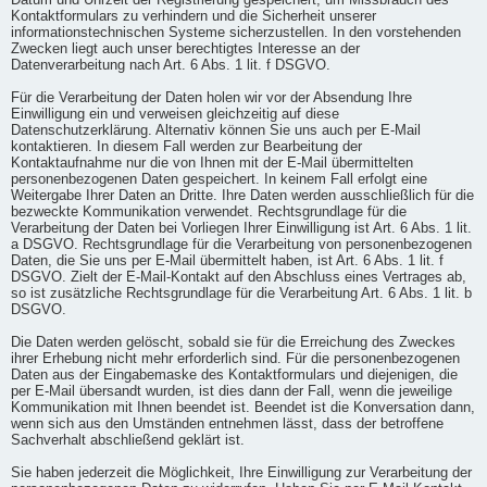
Datum und Uhrzeit der Registrierung gespeichert, um Missbrauch des
Kontaktformulars zu verhindern und die Sicherheit unserer
informationstechnischen Systeme sicherzustellen. In den vorstehenden
Zwecken liegt auch unser berechtigtes Interesse an der
Datenverarbeitung nach Art. 6 Abs. 1 lit. f DSGVO.
Für die Verarbeitung der Daten holen wir vor der Absendung Ihre
Einwilligung ein und verweisen gleichzeitig auf diese
Datenschutzerklärung. Alternativ können Sie uns auch per E-Mail
kontaktieren. In diesem Fall werden zur Bearbeitung der
Kontaktaufnahme nur die von Ihnen mit der E-Mail übermittelten
personenbezogenen Daten gespeichert. In keinem Fall erfolgt eine
Weitergabe Ihrer Daten an Dritte. Ihre Daten werden ausschließlich für die
bezweckte Kommunikation verwendet. Rechtsgrundlage für die
Verarbeitung der Daten bei Vorliegen Ihrer Einwilligung ist Art. 6 Abs. 1 lit.
a DSGVO. Rechtsgrundlage für die Verarbeitung von personenbezogenen
Daten, die Sie uns per E-Mail übermittelt haben, ist Art. 6 Abs. 1 lit. f
DSGVO. Zielt der E-Mail-Kontakt auf den Abschluss eines Vertrages ab,
so ist zusätzliche Rechtsgrundlage für die Verarbeitung Art. 6 Abs. 1 lit. b
DSGVO.
Die Daten werden gelöscht, sobald sie für die Erreichung des Zweckes
ihrer Erhebung nicht mehr erforderlich sind. Für die personenbezogenen
Daten aus der Eingabemaske des Kontaktformulars und diejenigen, die
per E-Mail übersandt wurden, ist dies dann der Fall, wenn die jeweilige
Kommunikation mit Ihnen beendet ist. Beendet ist die Konversation dann,
wenn sich aus den Umständen entnehmen lässt, dass der betroffene
Sachverhalt abschließend geklärt ist.
Sie haben jederzeit die Möglichkeit, Ihre Einwilligung zur Verarbeitung der