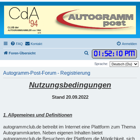
FAQ
Kontakt
Anmelden
01
:
52
:
11 PM
S
Foren-Übersicht
u
Sprache:
c
Autogramm-Post-Forum - Registrierung
h
Nutzungsbedingungen
e
Stand 20.09.2022
1. Allgemeines und Definitionen
autogrammclub.de betreibt im Internet eine Plattform zum Thema
Autogrammkarten. Neben eigenen Inhalten bietet
autogrammclub.de Besuchern der Plattform die Möglichkeit, sich