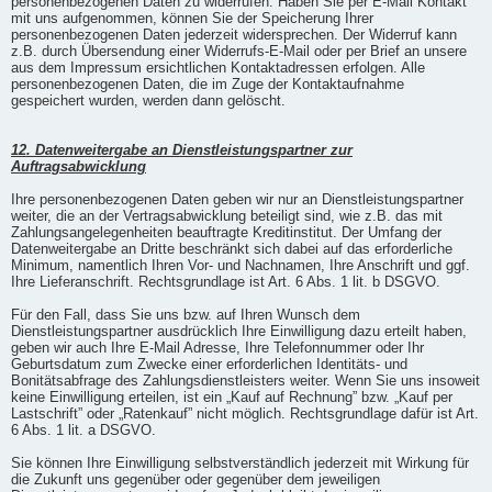
personenbezogenen Daten zu widerrufen. Haben Sie per E-Mail Kontakt
mit uns aufgenommen, können Sie der Speicherung Ihrer
personenbezogenen Daten jederzeit widersprechen. Der Widerruf kann
z.B. durch Übersendung einer Widerrufs-E-Mail oder per Brief an unsere
aus dem Impressum ersichtlichen Kontaktadressen erfolgen. Alle
personenbezogenen Daten, die im Zuge der Kontaktaufnahme
gespeichert wurden, werden dann gelöscht.
12. Datenweitergabe an Dienstleistungspartner zur
Auftragsabwicklung
Ihre personenbezogenen Daten geben wir nur an Dienstleistungspartner
weiter, die an der Vertragsabwicklung beteiligt sind, wie z.B. das mit
Zahlungsangelegenheiten beauftragte Kreditinstitut. Der Umfang der
Datenweitergabe an Dritte beschränkt sich dabei auf das erforderliche
Minimum, namentlich Ihren Vor- und Nachnamen, Ihre Anschrift und ggf.
Ihre Lieferanschrift. Rechtsgrundlage ist Art. 6 Abs. 1 lit. b DSGVO.
Für den Fall, dass Sie uns bzw. auf Ihren Wunsch dem
Dienstleistungspartner ausdrücklich Ihre Einwilligung dazu erteilt haben,
geben wir auch Ihre E-Mail Adresse, Ihre Telefonnummer oder Ihr
Geburtsdatum zum Zwecke einer erforderlichen Identitäts- und
Bonitätsabfrage des Zahlungsdienstleisters weiter. Wenn Sie uns insoweit
keine Einwilligung erteilen, ist ein „Kauf auf Rechnung” bzw. „Kauf per
Lastschrift” oder „Ratenkauf” nicht möglich. Rechtsgrundlage dafür ist Art.
6 Abs. 1 lit. a DSGVO.
Sie können Ihre Einwilligung selbstverständlich jederzeit mit Wirkung für
die Zukunft uns gegenüber oder gegenüber dem jeweiligen