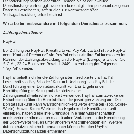
Dienstleistungspartner widerrufen. Jedoch bleibt der jeweilige
Dienstleistungspartner ggf. weiterhin berechtigt, Ihre personenbezogenen
Daten zu verarbeiten, sofern dies zur vertragsgemäßen
Vertragsabwicklung erforderlich ist.
Wir arbeiten insbesondere mit folgendem Dienstleister zusammen:
Zahlungsdienstleister
PayPal
Bei Zahlung via PayPal, Kreditkarte via PayPal, Lastschrift via PayPal
oder "Kauf auf Rechnung" via PayPal geben wir Ihre Zahlungsdaten im
Rahmen der Zahlungsabwicklung an die PayPal (Europe) S.à r.l. et Cie,
S.C.A., 22-24 Boulevard Royal, L-2449 Luxembourg (im Folgenden
"PayPal"), weiter.
PayPal behält sich für die Zahlungsarten Kreditkarte via PayPal,
Lastschrift via PayPal oder "Kauf auf Rechnung" via PayPal die
Durchführung einer Bonitätsauskunft vor. Das Ergebnis der
Bonitätsprüfung in Bezug auf die statistische
Zahlungsausfallwahrscheinlichkeit verwendet PayPal zum Zwecke der
Entscheidung über die Bereitstellung der jeweiligen Zahlungsart. Die
Bonitätsauskunft kann Wahrscheinlichkeitswerte enthalten (sog. Score-
Werte). Soweit Score-Werte in das Ergebnis der Bonitätsauskunft
einfließen, haben diese ihre Grundlage in einem wissenschaftlich
anerkannten mathematisch-statistischen Verfahren. In die Berechnung
der Score-Werte fließen unter anderem Anschriftendaten ein. Weitere
datenschutzrechtliche Informationen können Sie den PayPal
Datenschutzgrundsätzen entnehmen: