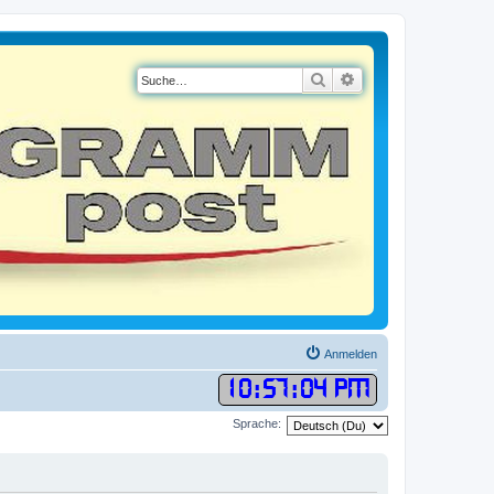
Suche
Erweiterte Suche
Anmelden
10
:
57
:
05 PM
Sprache: