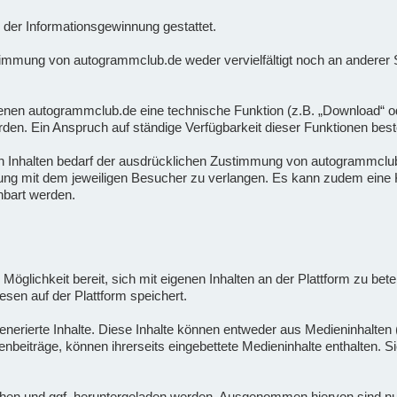
der Informationsgewinnung gestattet.
timmung von autogrammclub.de weder vervielfältigt noch an anderer St
nen autogrammclub.de eine technische Funktion (z.B. „Download“ oder 
rden. Ein Anspruch auf ständige Verfügbarkeit dieser Funktionen beste
n Inhalten bedarf der ausdrücklichen Zustimmung von autogrammclub.
rung mit dem jeweiligen Besucher zu verlangen. Es kann zudem eine K
nbart werden.
 Möglichkeit bereit, sich mit eigenen Inhalten an der Plattform zu bete
esen auf der Plattform speichert.
nerierte Inhalte. Diese Inhalte können entweder aus Medieninhalten (
enbeiträge, können ihrerseits eingebettete Medieninhalte enthalten. 
en und ggf. heruntergeladen werden. Ausgenommen hiervon sind nur sol