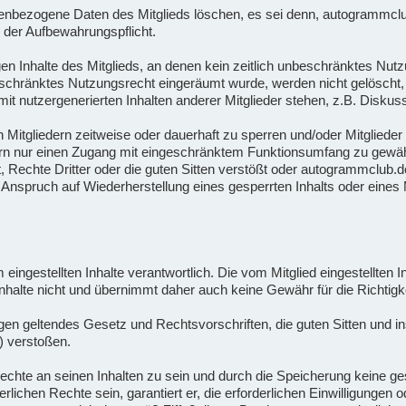
bezogene Daten des Mitglieds löschen, es sei denn, autogrammclub.d
 der Aufbewahrungspflicht.
n Inhalte des Mitglieds, an denen kein zeitlich unbeschränktes Nutz
beschränktes Nutzungsrecht eingeräumt wurde, werden nicht gelöscht, 
t nutzergenerierten Inhalten anderer Mitglieder stehen, z.B. Diskus
n Mitgliedern zeitweise oder dauerhaft zu sperren und/oder Mitgliede
ern nur einen Zugang mit eingeschränktem Funktionsumfang zu gewähr
Rechte Dritter oder die guten Sitten verstößt oder autogrammclub.de
nspruch auf Wiederherstellung eines gesperrten Inhalts oder eines M
orm eingestellten Inhalte verantwortlich. Die vom Mitglied eingestellten
halte nicht und übernimmt daher auch keine Gewähr für die Richtigkei
 gegen geltendes Gesetz und Rechtsvorschriften, die guten Sitten und
) verstoßen.
en Rechte an seinen Inhalten zu sein und durch die Speicherung keine 
rderlichen Rechte sein, garantiert er, die erforderlichen Einwilligunge