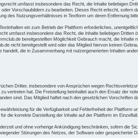
gsrecht umfasst insbesondere das Recht, die Inhalte beliebigen Drit
oder Vorschaubildern zu bearbeiten. Dieses Recht erlischt, sofern das
ng des Nutzungsverhältnisses in Textform um deren Entfernung bitte
xtinhalten ein zum Betrieb der Plattform erforderliches, unentgeltlich
cht umfasst insbesondere das Recht, die Inhalte beliebigen Dritten 
ammclub.de bereitgestellten Möglichkeit Gebrauch macht, die Inhalte 
.de nicht bereitgestellt wird oder das Mitglied hiervon keinen Gebr
e handelt, die in Zusammenhang mit nutzergenerierten Inhalten ander
sprüchen Dritter, insbesondere von Ansprüchen wegen Rechtsverletz
es zu vertreten hat. Die Freistellung beinhaltet auch den Ersatz der 
tanden sind. Das Mitglied haftet nach den gesetzlichen Vorschriften
hrleistung für die Verfügbarkeit und Fehlerfreiheit der Plattform u
die korrekte Darstellung der Inhalte auf der Plattform im Einzelfall
erzeit und ohne vorherige Ankündigung beschränken, sofern die Siche
wiegender Störungen des Netzes, der Software oder gespeicherter Da