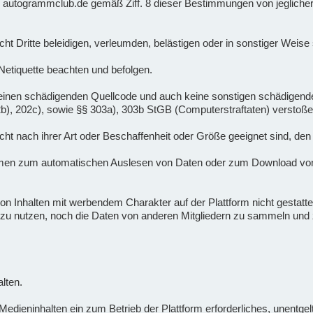
 er autogrammclub.de gemäß Ziff. 8 dieser Bestimmungen von jeglicher
nicht Dritte beleidigen, verleumden, belästigen oder in sonstiger Weis
 Netiquette beachten und befolgen.
lte keinen schädigenden Quellcode und auch keine sonstigen schädige
02b), 202c), sowie §§ 303a), 303b StGB (Computerstraftaten) verstoße
 nicht nach ihrer Art oder Beschaffenheit oder Größe geeignet sind, den
mmen zum automatischen Auslesen von Daten oder zum Download von
n Inhalten mit werbendem Charakter auf der Plattform nicht gestattet.
zu nutzen, noch die Daten von anderen Mitgliedern zu sammeln u
lten.
dieninhalten ein zum Betrieb der Plattform erforderliches, unentgeltl