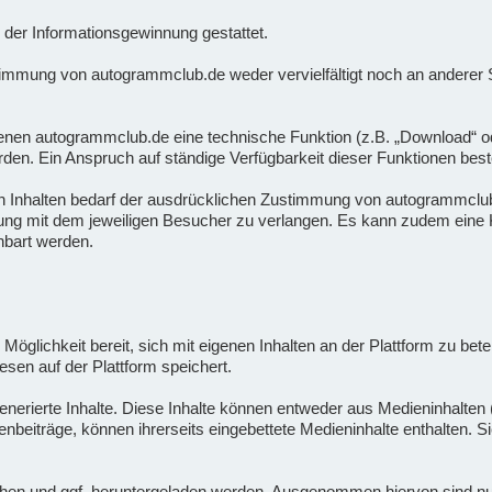
der Informationsgewinnung gestattet.
timmung von autogrammclub.de weder vervielfältigt noch an anderer St
nen autogrammclub.de eine technische Funktion (z.B. „Download“ oder 
rden. Ein Anspruch auf ständige Verfügbarkeit dieser Funktionen beste
n Inhalten bedarf der ausdrücklichen Zustimmung von autogrammclub.
rung mit dem jeweiligen Besucher zu verlangen. Es kann zudem eine K
nbart werden.
 Möglichkeit bereit, sich mit eigenen Inhalten an der Plattform zu bete
esen auf der Plattform speichert.
nerierte Inhalte. Diese Inhalte können entweder aus Medieninhalten (
enbeiträge, können ihrerseits eingebettete Medieninhalte enthalten. 
en und ggf. heruntergeladen werden. Ausgenommen hiervon sind nur sol