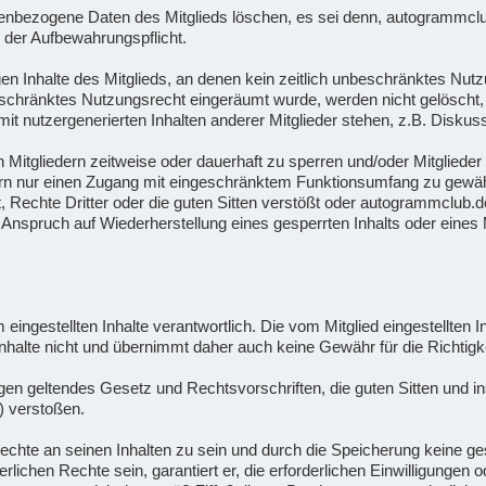
bezogene Daten des Mitglieds löschen, es sei denn, autogrammclub.d
 der Aufbewahrungspflicht.
n Inhalte des Mitglieds, an denen kein zeitlich unbeschränktes Nutz
beschränktes Nutzungsrecht eingeräumt wurde, werden nicht gelöscht, 
t nutzergenerierten Inhalten anderer Mitglieder stehen, z.B. Diskus
n Mitgliedern zeitweise oder dauerhaft zu sperren und/oder Mitgliede
ern nur einen Zugang mit eingeschränktem Funktionsumfang zu gewähr
Rechte Dritter oder die guten Sitten verstößt oder autogrammclub.de
nspruch auf Wiederherstellung eines gesperrten Inhalts oder eines M
orm eingestellten Inhalte verantwortlich. Die vom Mitglied eingestellten
halte nicht und übernimmt daher auch keine Gewähr für die Richtigkei
 gegen geltendes Gesetz und Rechtsvorschriften, die guten Sitten und
) verstoßen.
en Rechte an seinen Inhalten zu sein und durch die Speicherung keine 
rderlichen Rechte sein, garantiert er, die erforderlichen Einwilligunge