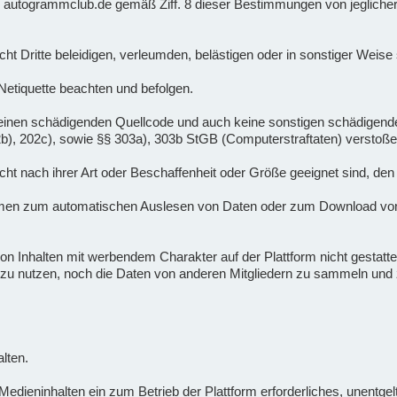
 er autogrammclub.de gemäß Ziff. 8 dieser Bestimmungen von jeglicher
nicht Dritte beleidigen, verleumden, belästigen oder in sonstiger Weis
 Netiquette beachten und befolgen.
lte keinen schädigenden Quellcode und auch keine sonstigen schädige
02b), 202c), sowie §§ 303a), 303b StGB (Computerstraftaten) verstoße
 nicht nach ihrer Art oder Beschaffenheit oder Größe geeignet sind, den
mmen zum automatischen Auslesen von Daten oder zum Download von
n Inhalten mit werbendem Charakter auf der Plattform nicht gestattet.
zu nutzen, noch die Daten von anderen Mitgliedern zu sammeln u
lten.
dieninhalten ein zum Betrieb der Plattform erforderliches, unentgeltl