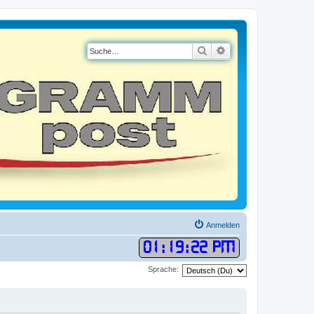
Suche
Erweiterte Suche
Anmelden
01
:
19
:
23 PM
Sprache: