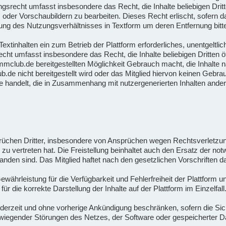
gsrecht umfasst insbesondere das Recht, die Inhalte beliebigen Drit
oder Vorschaubildern zu bearbeiten. Dieses Recht erlischt, sofern das
ng des Nutzungsverhältnisses in Textform um deren Entfernung bitte
xtinhalten ein zum Betrieb der Plattform erforderliches, unentgeltlich
cht umfasst insbesondere das Recht, die Inhalte beliebigen Dritten 
ammclub.de bereitgestellten Möglichkeit Gebrauch macht, die Inhalte 
.de nicht bereitgestellt wird oder das Mitglied hiervon keinen Gebr
e handelt, die in Zusammenhang mit nutzergenerierten Inhalten ander
sprüchen Dritter, insbesondere von Ansprüchen wegen Rechtsverletz
es zu vertreten hat. Die Freistellung beinhaltet auch den Ersatz der 
tanden sind. Das Mitglied haftet nach den gesetzlichen Vorschriften
hrleistung für die Verfügbarkeit und Fehlerfreiheit der Plattform u
die korrekte Darstellung der Inhalte auf der Plattform im Einzelfall
erzeit und ohne vorherige Ankündigung beschränken, sofern die Siche
wiegender Störungen des Netzes, der Software oder gespeicherter Da