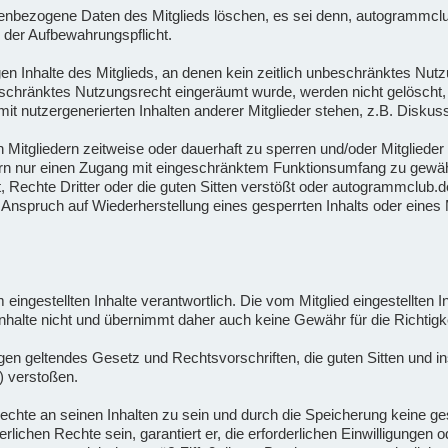
bezogene Daten des Mitglieds löschen, es sei denn, autogrammclub.d
 der Aufbewahrungspflicht.
n Inhalte des Mitglieds, an denen kein zeitlich unbeschränktes Nutz
beschränktes Nutzungsrecht eingeräumt wurde, werden nicht gelöscht, 
t nutzergenerierten Inhalten anderer Mitglieder stehen, z.B. Diskus
n Mitgliedern zeitweise oder dauerhaft zu sperren und/oder Mitgliede
ern nur einen Zugang mit eingeschränktem Funktionsumfang zu gewähr
Rechte Dritter oder die guten Sitten verstößt oder autogrammclub.de
nspruch auf Wiederherstellung eines gesperrten Inhalts oder eines M
orm eingestellten Inhalte verantwortlich. Die vom Mitglied eingestellten
halte nicht und übernimmt daher auch keine Gewähr für die Richtigkei
 gegen geltendes Gesetz und Rechtsvorschriften, die guten Sitten und
) verstoßen.
en Rechte an seinen Inhalten zu sein und durch die Speicherung keine 
rderlichen Rechte sein, garantiert er, die erforderlichen Einwilligunge