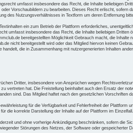
gsrecht umfasst insbesondere das Recht, die Inhalte beliebigen Drit
oder Vorschaubildern zu bearbeiten. Dieses Recht erlischt, sofern das
ng des Nutzungsverhältnisses in Textform um deren Entfernung bitte
xtinhalten ein zum Betrieb der Plattform erforderliches, unentgeltlich
cht umfasst insbesondere das Recht, die Inhalte beliebigen Dritten 
ammclub.de bereitgestellten Möglichkeit Gebrauch macht, die Inhalte 
.de nicht bereitgestellt wird oder das Mitglied hiervon keinen Gebr
e handelt, die in Zusammenhang mit nutzergenerierten Inhalten ander
sprüchen Dritter, insbesondere von Ansprüchen wegen Rechtsverletz
es zu vertreten hat. Die Freistellung beinhaltet auch den Ersatz der 
tanden sind. Das Mitglied haftet nach den gesetzlichen Vorschriften
hrleistung für die Verfügbarkeit und Fehlerfreiheit der Plattform u
die korrekte Darstellung der Inhalte auf der Plattform im Einzelfall
erzeit und ohne vorherige Ankündigung beschränken, sofern die Siche
wiegender Störungen des Netzes, der Software oder gespeicherter Da