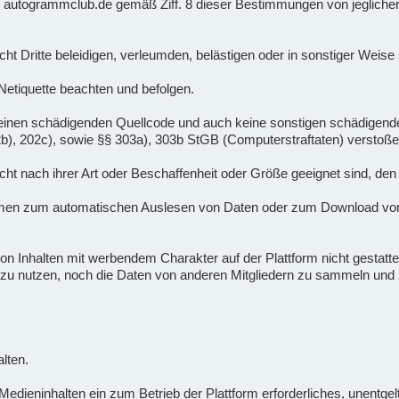
 er autogrammclub.de gemäß Ziff. 8 dieser Bestimmungen von jeglicher
nicht Dritte beleidigen, verleumden, belästigen oder in sonstiger Weis
 Netiquette beachten und befolgen.
lte keinen schädigenden Quellcode und auch keine sonstigen schädige
02b), 202c), sowie §§ 303a), 303b StGB (Computerstraftaten) verstoße
 nicht nach ihrer Art oder Beschaffenheit oder Größe geeignet sind, den
mmen zum automatischen Auslesen von Daten oder zum Download von
n Inhalten mit werbendem Charakter auf der Plattform nicht gestattet.
zu nutzen, noch die Daten von anderen Mitgliedern zu sammeln u
lten.
dieninhalten ein zum Betrieb der Plattform erforderliches, unentgeltl