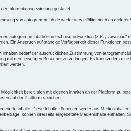
der Informationsgewinnung gestattet.
timmung von autogrammclub.de weder vervielfältigt noch an anderer St
nen autogrammclub.de eine technische Funktion (z.B. „Download“ oder 
rden. Ein Anspruch auf ständige Verfügbarkeit dieser Funktionen beste
n Inhalten bedarf der ausdrücklichen Zustimmung von autogrammclub.
rung mit dem jeweiligen Besucher zu verlangen. Es kann zudem eine K
nbart werden.
 Möglichkeit bereit, sich mit eigenen Inhalten an der Plattform zu bete
esen auf der Plattform speichert.
nerierte Inhalte. Diese Inhalte können entweder aus Medieninhalten (
enbeiträge, können ihrerseits eingebettete Medieninhalte enthalten. 
en und ggf. heruntergeladen werden. Ausgenommen hiervon sind nur sol