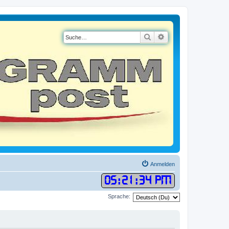
Suche
Erweiterte Suche
Anmelden
05
:
21
:
35 PM
Sprache: