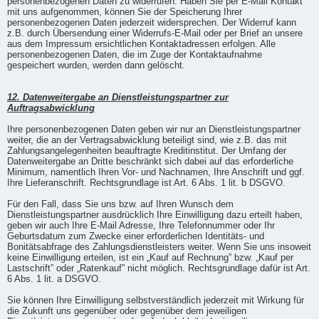
personenbezogenen Daten zu widerrufen. Haben Sie per E-Mail Kontakt
mit uns aufgenommen, können Sie der Speicherung Ihrer
personenbezogenen Daten jederzeit widersprechen. Der Widerruf kann
z.B. durch Übersendung einer Widerrufs-E-Mail oder per Brief an unsere
aus dem Impressum ersichtlichen Kontaktadressen erfolgen. Alle
personenbezogenen Daten, die im Zuge der Kontaktaufnahme
gespeichert wurden, werden dann gelöscht.
12. Datenweitergabe an Dienstleistungspartner zur
Auftragsabwicklung
Ihre personenbezogenen Daten geben wir nur an Dienstleistungspartner
weiter, die an der Vertragsabwicklung beteiligt sind, wie z.B. das mit
Zahlungsangelegenheiten beauftragte Kreditinstitut. Der Umfang der
Datenweitergabe an Dritte beschränkt sich dabei auf das erforderliche
Minimum, namentlich Ihren Vor- und Nachnamen, Ihre Anschrift und ggf.
Ihre Lieferanschrift. Rechtsgrundlage ist Art. 6 Abs. 1 lit. b DSGVO.
Für den Fall, dass Sie uns bzw. auf Ihren Wunsch dem
Dienstleistungspartner ausdrücklich Ihre Einwilligung dazu erteilt haben,
geben wir auch Ihre E-Mail Adresse, Ihre Telefonnummer oder Ihr
Geburtsdatum zum Zwecke einer erforderlichen Identitäts- und
Bonitätsabfrage des Zahlungsdienstleisters weiter. Wenn Sie uns insoweit
keine Einwilligung erteilen, ist ein „Kauf auf Rechnung” bzw. „Kauf per
Lastschrift” oder „Ratenkauf” nicht möglich. Rechtsgrundlage dafür ist Art.
6 Abs. 1 lit. a DSGVO.
Sie können Ihre Einwilligung selbstverständlich jederzeit mit Wirkung für
die Zukunft uns gegenüber oder gegenüber dem jeweiligen