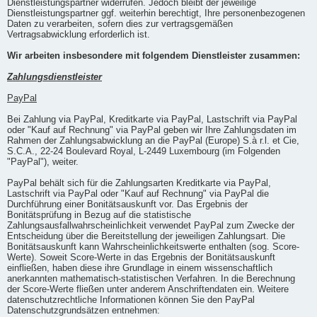
Dienstleistungspartner widerrufen. Jedoch bleibt der jeweilige
Dienstleistungspartner ggf. weiterhin berechtigt, Ihre personenbezogenen
Daten zu verarbeiten, sofern dies zur vertragsgemäßen
Vertragsabwicklung erforderlich ist.
Wir arbeiten insbesondere mit folgendem Dienstleister zusammen:
Zahlungsdienstleister
PayPal
Bei Zahlung via PayPal, Kreditkarte via PayPal, Lastschrift via PayPal
oder "Kauf auf Rechnung" via PayPal geben wir Ihre Zahlungsdaten im
Rahmen der Zahlungsabwicklung an die PayPal (Europe) S.à r.l. et Cie,
S.C.A., 22-24 Boulevard Royal, L-2449 Luxembourg (im Folgenden
"PayPal"), weiter.
PayPal behält sich für die Zahlungsarten Kreditkarte via PayPal,
Lastschrift via PayPal oder "Kauf auf Rechnung" via PayPal die
Durchführung einer Bonitätsauskunft vor. Das Ergebnis der
Bonitätsprüfung in Bezug auf die statistische
Zahlungsausfallwahrscheinlichkeit verwendet PayPal zum Zwecke der
Entscheidung über die Bereitstellung der jeweiligen Zahlungsart. Die
Bonitätsauskunft kann Wahrscheinlichkeitswerte enthalten (sog. Score-
Werte). Soweit Score-Werte in das Ergebnis der Bonitätsauskunft
einfließen, haben diese ihre Grundlage in einem wissenschaftlich
anerkannten mathematisch-statistischen Verfahren. In die Berechnung
der Score-Werte fließen unter anderem Anschriftendaten ein. Weitere
datenschutzrechtliche Informationen können Sie den PayPal
Datenschutzgrundsätzen entnehmen: