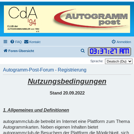
FAQ
Kontakt
Anmelden
03
:
37
:
28 AM
S
Foren-Übersicht
u
Sprache:
c
Autogramm-Post-Forum - Registrierung
h
Nutzungsbedingungen
e
Stand 20.09.2022
1. Allgemeines und Definitionen
autogrammclub.de betreibt im Internet eine Plattform zum Thema
Autogrammkarten. Neben eigenen Inhalten bietet
autogrammclub.de Besuchern der Plattform die Möglichkeit, sich