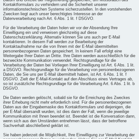
Datum und Uhrzeit der Registrierung gespeichert, um Missbrauch des
Kontaktformulars zu verhindern und die Sicherheit unserer
informationstechnischen Systeme sicherzustellen. In den vorstehenden
Zwecken liegt auch unser berechtigtes Interesse an der
Datenverarbeitung nach Art. 6 Abs. 1 lit. f DSGVO.
Für die Verarbeitung der Daten holen wir vor der Absendung Ihre
Einwilligung ein und verweisen gleichzeitig auf diese
Datenschutzerklärung. Alternativ können Sie uns auch per E-Mail
kontaktieren. In diesem Fall werden zur Bearbeitung der
Kontaktaufnahme nur die von Ihnen mit der E-Mail übermittelten
personenbezogenen Daten gespeichert. In keinem Fall erfolgt eine
Weitergabe Ihrer Daten an Dritte. Ihre Daten werden ausschließlich für die
bezweckte Kommunikation verwendet. Rechtsgrundlage für die
Verarbeitung der Daten bei Vorliegen Ihrer Einwilligung ist Art. 6 Abs. 1 lit.
a DSGVO. Rechtsgrundlage für die Verarbeitung von personenbezogenen
Daten, die Sie uns per E-Mail übermittelt haben, ist Art. 6 Abs. 1 lit. f
DSGVO. Zielt der E-Mail-Kontakt auf den Abschluss eines Vertrages ab,
so ist zusätzliche Rechtsgrundlage für die Verarbeitung Art. 6 Abs. 1 lit. b
DSGVO.
Die Daten werden gelöscht, sobald sie für die Erreichung des Zweckes
ihrer Erhebung nicht mehr erforderlich sind. Für die personenbezogenen
Daten aus der Eingabemaske des Kontaktformulars und diejenigen, die
per E-Mail übersandt wurden, ist dies dann der Fall, wenn die jeweilige
Kommunikation mit Ihnen beendet ist. Beendet ist die Konversation dann,
wenn sich aus den Umständen entnehmen lässt, dass der betroffene
Sachverhalt abschließend geklärt ist.
Sie haben jederzeit die Möglichkeit, Ihre Einwilligung zur Verarbeitung der