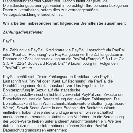
Dienstleistungspartner widerrufen. Jedoch bleibt der jeweilige
Dienstleistungspartner ggf. weiterhin berechtigt, Ihre personenbezogenen
Daten zu verarbeiten, sofern dies zur vertragsgemäßen
Vertragsabwicklung erforderlich ist.
Wir arbeiten insbesondere mit folgendem Dienstleister zusammen:
Zahlungsdienstleister
PayPal
Bei Zahlung via PayPal, Kreditkarte via PayPal, Lastschrift via PayPal
oder "Kauf auf Rechnung" via PayPal geben wir Ihre Zahlungsdaten im
Rahmen der Zahlungsabwicklung an die PayPal (Europe) S.à r.l. et Cie,
S.C.A., 22-24 Boulevard Royal, L-2449 Luxembourg (im Folgenden
"PayPal"), weiter.
PayPal behält sich für die Zahlungsarten Kreditkarte via PayPal,
Lastschrift via PayPal oder "Kauf auf Rechnung" via PayPal die
Durchführung einer Bonitätsauskunft vor. Das Ergebnis der
Bonitätsprüfung in Bezug auf die statistische
Zahlungsausfallwahrscheinlichkeit verwendet PayPal zum Zwecke der
Entscheidung über die Bereitstellung der jeweiligen Zahlungsart. Die
Bonitätsauskunft kann Wahrscheinlichkeitswerte enthalten (sog. Score-
Werte). Soweit Score-Werte in das Ergebnis der Bonitätsauskunft
einfließen, haben diese ihre Grundlage in einem wissenschaftlich
anerkannten mathematisch-statistischen Verfahren. In die Berechnung
der Score-Werte fließen unter anderem Anschriftendaten ein. Weitere
datenschutzrechtliche Informationen können Sie den PayPal
Datenschutzgrundsätzen entnehmen: