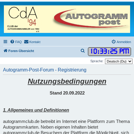
FAQ
Kontakt
Anmelden
10
:
33
:
26 PM
S
Foren-Übersicht
u
Sprache:
c
Autogramm-Post-Forum - Registrierung
h
Nutzungsbedingungen
e
Stand 20.09.2022
1. Allgemeines und Definitionen
autogrammclub.de betreibt im Internet eine Plattform zum Thema
Autogrammkarten. Neben eigenen Inhalten bietet
autogrammclub.de Besuchern der Plattform die Möglichkeit, sich