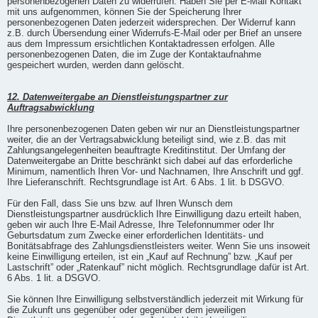
personenbezogenen Daten zu widerrufen. Haben Sie per E-Mail Kontakt
mit uns aufgenommen, können Sie der Speicherung Ihrer
personenbezogenen Daten jederzeit widersprechen. Der Widerruf kann
z.B. durch Übersendung einer Widerrufs-E-Mail oder per Brief an unsere
aus dem Impressum ersichtlichen Kontaktadressen erfolgen. Alle
personenbezogenen Daten, die im Zuge der Kontaktaufnahme
gespeichert wurden, werden dann gelöscht.
12. Datenweitergabe an Dienstleistungspartner zur
Auftragsabwicklung
Ihre personenbezogenen Daten geben wir nur an Dienstleistungspartner
weiter, die an der Vertragsabwicklung beteiligt sind, wie z.B. das mit
Zahlungsangelegenheiten beauftragte Kreditinstitut. Der Umfang der
Datenweitergabe an Dritte beschränkt sich dabei auf das erforderliche
Minimum, namentlich Ihren Vor- und Nachnamen, Ihre Anschrift und ggf.
Ihre Lieferanschrift. Rechtsgrundlage ist Art. 6 Abs. 1 lit. b DSGVO.
Für den Fall, dass Sie uns bzw. auf Ihren Wunsch dem
Dienstleistungspartner ausdrücklich Ihre Einwilligung dazu erteilt haben,
geben wir auch Ihre E-Mail Adresse, Ihre Telefonnummer oder Ihr
Geburtsdatum zum Zwecke einer erforderlichen Identitäts- und
Bonitätsabfrage des Zahlungsdienstleisters weiter. Wenn Sie uns insoweit
keine Einwilligung erteilen, ist ein „Kauf auf Rechnung” bzw. „Kauf per
Lastschrift” oder „Ratenkauf” nicht möglich. Rechtsgrundlage dafür ist Art.
6 Abs. 1 lit. a DSGVO.
Sie können Ihre Einwilligung selbstverständlich jederzeit mit Wirkung für
die Zukunft uns gegenüber oder gegenüber dem jeweiligen