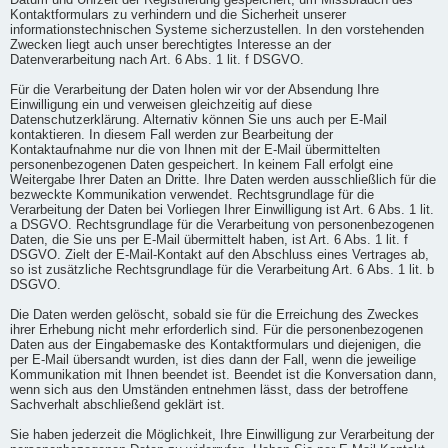
Datum und Uhrzeit der Registrierung gespeichert, um Missbrauch des
Kontaktformulars zu verhindern und die Sicherheit unserer
informationstechnischen Systeme sicherzustellen. In den vorstehenden
Zwecken liegt auch unser berechtigtes Interesse an der
Datenverarbeitung nach Art. 6 Abs. 1 lit. f DSGVO.
Für die Verarbeitung der Daten holen wir vor der Absendung Ihre
Einwilligung ein und verweisen gleichzeitig auf diese
Datenschutzerklärung. Alternativ können Sie uns auch per E-Mail
kontaktieren. In diesem Fall werden zur Bearbeitung der
Kontaktaufnahme nur die von Ihnen mit der E-Mail übermittelten
personenbezogenen Daten gespeichert. In keinem Fall erfolgt eine
Weitergabe Ihrer Daten an Dritte. Ihre Daten werden ausschließlich für die
bezweckte Kommunikation verwendet. Rechtsgrundlage für die
Verarbeitung der Daten bei Vorliegen Ihrer Einwilligung ist Art. 6 Abs. 1 lit.
a DSGVO. Rechtsgrundlage für die Verarbeitung von personenbezogenen
Daten, die Sie uns per E-Mail übermittelt haben, ist Art. 6 Abs. 1 lit. f
DSGVO. Zielt der E-Mail-Kontakt auf den Abschluss eines Vertrages ab,
so ist zusätzliche Rechtsgrundlage für die Verarbeitung Art. 6 Abs. 1 lit. b
DSGVO.
Die Daten werden gelöscht, sobald sie für die Erreichung des Zweckes
ihrer Erhebung nicht mehr erforderlich sind. Für die personenbezogenen
Daten aus der Eingabemaske des Kontaktformulars und diejenigen, die
per E-Mail übersandt wurden, ist dies dann der Fall, wenn die jeweilige
Kommunikation mit Ihnen beendet ist. Beendet ist die Konversation dann,
wenn sich aus den Umständen entnehmen lässt, dass der betroffene
Sachverhalt abschließend geklärt ist.
Sie haben jederzeit die Möglichkeit, Ihre Einwilligung zur Verarbeitung der