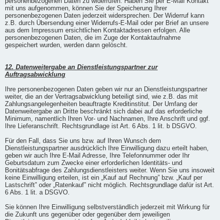
personenbezogenen Daten zu widerrufen. Haben Sie per E-Mail Kontakt
mit uns aufgenommen, können Sie der Speicherung Ihrer
personenbezogenen Daten jederzeit widersprechen. Der Widerruf kann
z.B. durch Übersendung einer Widerrufs-E-Mail oder per Brief an unsere
aus dem Impressum ersichtlichen Kontaktadressen erfolgen. Alle
personenbezogenen Daten, die im Zuge der Kontaktaufnahme
gespeichert wurden, werden dann gelöscht.
12. Datenweitergabe an Dienstleistungspartner zur
Auftragsabwicklung
Ihre personenbezogenen Daten geben wir nur an Dienstleistungspartner
weiter, die an der Vertragsabwicklung beteiligt sind, wie z.B. das mit
Zahlungsangelegenheiten beauftragte Kreditinstitut. Der Umfang der
Datenweitergabe an Dritte beschränkt sich dabei auf das erforderliche
Minimum, namentlich Ihren Vor- und Nachnamen, Ihre Anschrift und ggf.
Ihre Lieferanschrift. Rechtsgrundlage ist Art. 6 Abs. 1 lit. b DSGVO.
Für den Fall, dass Sie uns bzw. auf Ihren Wunsch dem
Dienstleistungspartner ausdrücklich Ihre Einwilligung dazu erteilt haben,
geben wir auch Ihre E-Mail Adresse, Ihre Telefonnummer oder Ihr
Geburtsdatum zum Zwecke einer erforderlichen Identitäts- und
Bonitätsabfrage des Zahlungsdienstleisters weiter. Wenn Sie uns insoweit
keine Einwilligung erteilen, ist ein „Kauf auf Rechnung” bzw. „Kauf per
Lastschrift” oder „Ratenkauf” nicht möglich. Rechtsgrundlage dafür ist Art.
6 Abs. 1 lit. a DSGVO.
Sie können Ihre Einwilligung selbstverständlich jederzeit mit Wirkung für
die Zukunft uns gegenüber oder gegenüber dem jeweiligen