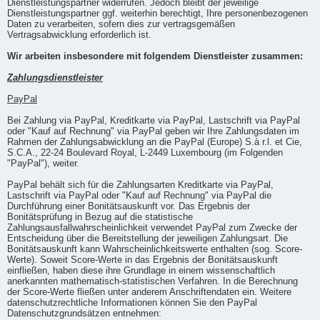
Dienstleistungspartner widerrufen. Jedoch bleibt der jeweilige
Dienstleistungspartner ggf. weiterhin berechtigt, Ihre personenbezogenen
Daten zu verarbeiten, sofern dies zur vertragsgemäßen
Vertragsabwicklung erforderlich ist.
Wir arbeiten insbesondere mit folgendem Dienstleister zusammen:
Zahlungsdienstleister
PayPal
Bei Zahlung via PayPal, Kreditkarte via PayPal, Lastschrift via PayPal
oder "Kauf auf Rechnung" via PayPal geben wir Ihre Zahlungsdaten im
Rahmen der Zahlungsabwicklung an die PayPal (Europe) S.à r.l. et Cie,
S.C.A., 22-24 Boulevard Royal, L-2449 Luxembourg (im Folgenden
"PayPal"), weiter.
PayPal behält sich für die Zahlungsarten Kreditkarte via PayPal,
Lastschrift via PayPal oder "Kauf auf Rechnung" via PayPal die
Durchführung einer Bonitätsauskunft vor. Das Ergebnis der
Bonitätsprüfung in Bezug auf die statistische
Zahlungsausfallwahrscheinlichkeit verwendet PayPal zum Zwecke der
Entscheidung über die Bereitstellung der jeweiligen Zahlungsart. Die
Bonitätsauskunft kann Wahrscheinlichkeitswerte enthalten (sog. Score-
Werte). Soweit Score-Werte in das Ergebnis der Bonitätsauskunft
einfließen, haben diese ihre Grundlage in einem wissenschaftlich
anerkannten mathematisch-statistischen Verfahren. In die Berechnung
der Score-Werte fließen unter anderem Anschriftendaten ein. Weitere
datenschutzrechtliche Informationen können Sie den PayPal
Datenschutzgrundsätzen entnehmen: