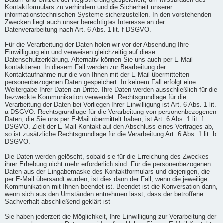
Datum und Uhrzeit der Registrierung gespeichert, um Missbrauch des
Kontaktformulars zu verhindern und die Sicherheit unserer
informationstechnischen Systeme sicherzustellen. In den vorstehenden
Zwecken liegt auch unser berechtigtes Interesse an der
Datenverarbeitung nach Art. 6 Abs. 1 lit. f DSGVO.
Für die Verarbeitung der Daten holen wir vor der Absendung Ihre
Einwilligung ein und verweisen gleichzeitig auf diese
Datenschutzerklärung. Alternativ können Sie uns auch per E-Mail
kontaktieren. In diesem Fall werden zur Bearbeitung der
Kontaktaufnahme nur die von Ihnen mit der E-Mail übermittelten
personenbezogenen Daten gespeichert. In keinem Fall erfolgt eine
Weitergabe Ihrer Daten an Dritte. Ihre Daten werden ausschließlich für die
bezweckte Kommunikation verwendet. Rechtsgrundlage für die
Verarbeitung der Daten bei Vorliegen Ihrer Einwilligung ist Art. 6 Abs. 1 lit.
a DSGVO. Rechtsgrundlage für die Verarbeitung von personenbezogenen
Daten, die Sie uns per E-Mail übermittelt haben, ist Art. 6 Abs. 1 lit. f
DSGVO. Zielt der E-Mail-Kontakt auf den Abschluss eines Vertrages ab,
so ist zusätzliche Rechtsgrundlage für die Verarbeitung Art. 6 Abs. 1 lit. b
DSGVO.
Die Daten werden gelöscht, sobald sie für die Erreichung des Zweckes
ihrer Erhebung nicht mehr erforderlich sind. Für die personenbezogenen
Daten aus der Eingabemaske des Kontaktformulars und diejenigen, die
per E-Mail übersandt wurden, ist dies dann der Fall, wenn die jeweilige
Kommunikation mit Ihnen beendet ist. Beendet ist die Konversation dann,
wenn sich aus den Umständen entnehmen lässt, dass der betroffene
Sachverhalt abschließend geklärt ist.
Sie haben jederzeit die Möglichkeit, Ihre Einwilligung zur Verarbeitung der