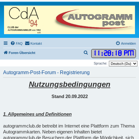
FAQ
Kontakt
Anmelden
11
:
28
:
19 PM
S
Foren-Übersicht
u
Sprache:
c
Autogramm-Post-Forum - Registrierung
h
Nutzungsbedingungen
e
Stand 20.09.2022
1. Allgemeines und Definitionen
autogrammclub.de betreibt im Internet eine Plattform zum Thema
Autogrammkarten. Neben eigenen Inhalten bietet
autogrammclub.de Besuchern der Plattform die Möglichkeit, sich