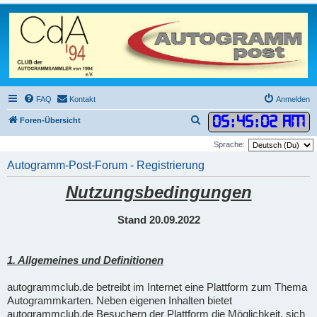
FAQ
Kontakt
Anmelden
05
:
45
:
03 AM
S
Foren-Übersicht
u
Sprache:
c
Autogramm-Post-Forum - Registrierung
h
Nutzungsbedingungen
e
Stand 20.09.2022
1. Allgemeines und Definitionen
autogrammclub.de betreibt im Internet eine Plattform zum Thema
Autogrammkarten. Neben eigenen Inhalten bietet
autogrammclub.de Besuchern der Plattform die Möglichkeit, sich