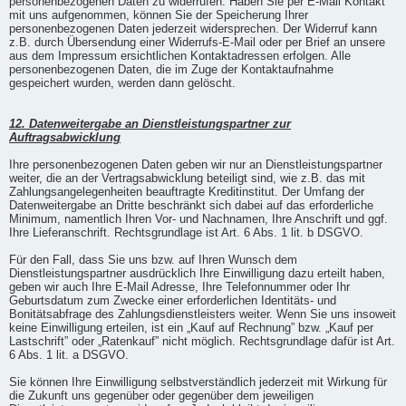
personenbezogenen Daten zu widerrufen. Haben Sie per E-Mail Kontakt
mit uns aufgenommen, können Sie der Speicherung Ihrer
personenbezogenen Daten jederzeit widersprechen. Der Widerruf kann
z.B. durch Übersendung einer Widerrufs-E-Mail oder per Brief an unsere
aus dem Impressum ersichtlichen Kontaktadressen erfolgen. Alle
personenbezogenen Daten, die im Zuge der Kontaktaufnahme
gespeichert wurden, werden dann gelöscht.
12. Datenweitergabe an Dienstleistungspartner zur
Auftragsabwicklung
Ihre personenbezogenen Daten geben wir nur an Dienstleistungspartner
weiter, die an der Vertragsabwicklung beteiligt sind, wie z.B. das mit
Zahlungsangelegenheiten beauftragte Kreditinstitut. Der Umfang der
Datenweitergabe an Dritte beschränkt sich dabei auf das erforderliche
Minimum, namentlich Ihren Vor- und Nachnamen, Ihre Anschrift und ggf.
Ihre Lieferanschrift. Rechtsgrundlage ist Art. 6 Abs. 1 lit. b DSGVO.
Für den Fall, dass Sie uns bzw. auf Ihren Wunsch dem
Dienstleistungspartner ausdrücklich Ihre Einwilligung dazu erteilt haben,
geben wir auch Ihre E-Mail Adresse, Ihre Telefonnummer oder Ihr
Geburtsdatum zum Zwecke einer erforderlichen Identitäts- und
Bonitätsabfrage des Zahlungsdienstleisters weiter. Wenn Sie uns insoweit
keine Einwilligung erteilen, ist ein „Kauf auf Rechnung” bzw. „Kauf per
Lastschrift” oder „Ratenkauf” nicht möglich. Rechtsgrundlage dafür ist Art.
6 Abs. 1 lit. a DSGVO.
Sie können Ihre Einwilligung selbstverständlich jederzeit mit Wirkung für
die Zukunft uns gegenüber oder gegenüber dem jeweiligen