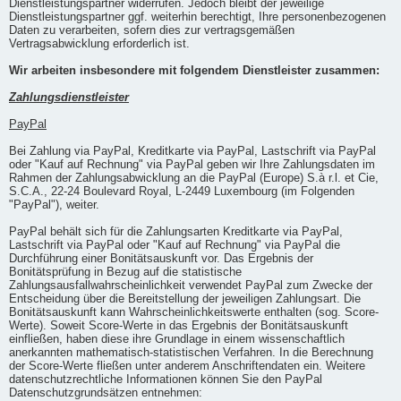
Dienstleistungspartner widerrufen. Jedoch bleibt der jeweilige
Dienstleistungspartner ggf. weiterhin berechtigt, Ihre personenbezogenen
Daten zu verarbeiten, sofern dies zur vertragsgemäßen
Vertragsabwicklung erforderlich ist.
Wir arbeiten insbesondere mit folgendem Dienstleister zusammen:
Zahlungsdienstleister
PayPal
Bei Zahlung via PayPal, Kreditkarte via PayPal, Lastschrift via PayPal
oder "Kauf auf Rechnung" via PayPal geben wir Ihre Zahlungsdaten im
Rahmen der Zahlungsabwicklung an die PayPal (Europe) S.à r.l. et Cie,
S.C.A., 22-24 Boulevard Royal, L-2449 Luxembourg (im Folgenden
"PayPal"), weiter.
PayPal behält sich für die Zahlungsarten Kreditkarte via PayPal,
Lastschrift via PayPal oder "Kauf auf Rechnung" via PayPal die
Durchführung einer Bonitätsauskunft vor. Das Ergebnis der
Bonitätsprüfung in Bezug auf die statistische
Zahlungsausfallwahrscheinlichkeit verwendet PayPal zum Zwecke der
Entscheidung über die Bereitstellung der jeweiligen Zahlungsart. Die
Bonitätsauskunft kann Wahrscheinlichkeitswerte enthalten (sog. Score-
Werte). Soweit Score-Werte in das Ergebnis der Bonitätsauskunft
einfließen, haben diese ihre Grundlage in einem wissenschaftlich
anerkannten mathematisch-statistischen Verfahren. In die Berechnung
der Score-Werte fließen unter anderem Anschriftendaten ein. Weitere
datenschutzrechtliche Informationen können Sie den PayPal
Datenschutzgrundsätzen entnehmen: