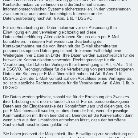
Datum und Uhrzeit der Registrierung gespeichert, um Missbrauch des
Kontaktformulars zu verhindern und die Sicherheit unserer
informationstechnischen Systeme sicherzustellen. In den vorstehenden
Zwecken liegt auch unser berechtigtes Interesse an der
Datenverarbeitung nach Art. 6 Abs. 1 lit. f DSGVO.
Für die Verarbeitung der Daten holen wir vor der Absendung Ihre
Einwilligung ein und verweisen gleichzeitig auf diese
Datenschutzerklärung. Alternativ können Sie uns auch per E-Mail
kontaktieren. In diesem Fall werden zur Bearbeitung der
Kontaktaufnahme nur die von Ihnen mit der E-Mail übermittelten
personenbezogenen Daten gespeichert. In keinem Fall erfolgt eine
Weitergabe Ihrer Daten an Dritte. Ihre Daten werden ausschließlich für die
bezweckte Kommunikation verwendet. Rechtsgrundlage für die
Verarbeitung der Daten bei Vorliegen Ihrer Einwilligung ist Art. 6 Abs. 1 lit.
a DSGVO. Rechtsgrundlage für die Verarbeitung von personenbezogenen
Daten, die Sie uns per E-Mail übermittelt haben, ist Art. 6 Abs. 1 lit. f
DSGVO. Zielt der E-Mail-Kontakt auf den Abschluss eines Vertrages ab,
so ist zusätzliche Rechtsgrundlage für die Verarbeitung Art. 6 Abs. 1 lit. b
DSGVO.
Die Daten werden gelöscht, sobald sie für die Erreichung des Zweckes
ihrer Erhebung nicht mehr erforderlich sind. Für die personenbezogenen
Daten aus der Eingabemaske des Kontaktformulars und diejenigen, die
per E-Mail übersandt wurden, ist dies dann der Fall, wenn die jeweilige
Kommunikation mit Ihnen beendet ist. Beendet ist die Konversation dann,
wenn sich aus den Umständen entnehmen lässt, dass der betroffene
Sachverhalt abschließend geklärt ist.
Sie haben jederzeit die Möglichkeit, Ihre Einwilligung zur Verarbeitung der