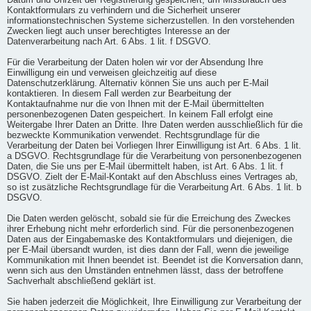
Datum und Uhrzeit der Registrierung gespeichert, um Missbrauch des
Kontaktformulars zu verhindern und die Sicherheit unserer
informationstechnischen Systeme sicherzustellen. In den vorstehenden
Zwecken liegt auch unser berechtigtes Interesse an der
Datenverarbeitung nach Art. 6 Abs. 1 lit. f DSGVO.
Für die Verarbeitung der Daten holen wir vor der Absendung Ihre
Einwilligung ein und verweisen gleichzeitig auf diese
Datenschutzerklärung. Alternativ können Sie uns auch per E-Mail
kontaktieren. In diesem Fall werden zur Bearbeitung der
Kontaktaufnahme nur die von Ihnen mit der E-Mail übermittelten
personenbezogenen Daten gespeichert. In keinem Fall erfolgt eine
Weitergabe Ihrer Daten an Dritte. Ihre Daten werden ausschließlich für die
bezweckte Kommunikation verwendet. Rechtsgrundlage für die
Verarbeitung der Daten bei Vorliegen Ihrer Einwilligung ist Art. 6 Abs. 1 lit.
a DSGVO. Rechtsgrundlage für die Verarbeitung von personenbezogenen
Daten, die Sie uns per E-Mail übermittelt haben, ist Art. 6 Abs. 1 lit. f
DSGVO. Zielt der E-Mail-Kontakt auf den Abschluss eines Vertrages ab,
so ist zusätzliche Rechtsgrundlage für die Verarbeitung Art. 6 Abs. 1 lit. b
DSGVO.
Die Daten werden gelöscht, sobald sie für die Erreichung des Zweckes
ihrer Erhebung nicht mehr erforderlich sind. Für die personenbezogenen
Daten aus der Eingabemaske des Kontaktformulars und diejenigen, die
per E-Mail übersandt wurden, ist dies dann der Fall, wenn die jeweilige
Kommunikation mit Ihnen beendet ist. Beendet ist die Konversation dann,
wenn sich aus den Umständen entnehmen lässt, dass der betroffene
Sachverhalt abschließend geklärt ist.
Sie haben jederzeit die Möglichkeit, Ihre Einwilligung zur Verarbeitung der