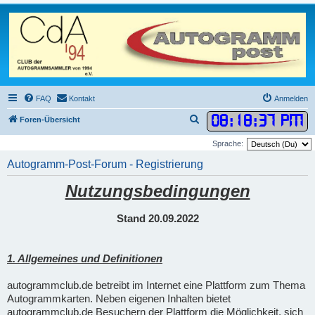
FAQ
Kontakt
Anmelden
08
:
18
:
38 PM
S
Foren-Übersicht
u
Sprache:
c
Autogramm-Post-Forum - Registrierung
h
Nutzungsbedingungen
e
Stand 20.09.2022
1. Allgemeines und Definitionen
autogrammclub.de betreibt im Internet eine Plattform zum Thema
Autogrammkarten. Neben eigenen Inhalten bietet
autogrammclub.de Besuchern der Plattform die Möglichkeit, sich