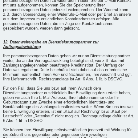
personenbezogenen Daten zu widerrufen. Haben Sie per E-Mail Kontakt
mit uns aufgenommen, können Sie der Speicherung Ihrer
personenbezogenen Daten jederzeit widersprechen. Der Widerruf kann
z.B. durch Übersendung einer Widerrufs-E-Mail oder per Brief an unsere
aus dem Impressum ersichtlichen Kontaktadressen erfolgen. Alle
personenbezogenen Daten, die im Zuge der Kontaktaufnahme
gespeichert wurden, werden dann gelöscht.
12. Datenweitergabe an Dienstleistungspartner zur
Auftragsabwicklung
Ihre personenbezogenen Daten geben wir nur an Dienstleistungspartner
weiter, die an der Vertragsabwicklung beteiligt sind, wie z.B. das mit
Zahlungsangelegenheiten beauftragte Kreditinstitut. Der Umfang der
Datenweitergabe an Dritte beschränkt sich dabei auf das erforderliche
Minimum, namentlich Ihren Vor- und Nachnamen, Ihre Anschrift und ggf.
Ihre Lieferanschrift. Rechtsgrundlage ist Art. 6 Abs. 1 lit. b DSGVO.
Für den Fall, dass Sie uns bzw. auf Ihren Wunsch dem
Dienstleistungspartner ausdrücklich Ihre Einwilligung dazu erteilt haben,
geben wir auch Ihre E-Mail Adresse, Ihre Telefonnummer oder Ihr
Geburtsdatum zum Zwecke einer erforderlichen Identitäts- und
Bonitätsabfrage des Zahlungsdienstleisters weiter. Wenn Sie uns insoweit
keine Einwilligung erteilen, ist ein „Kauf auf Rechnung” bzw. „Kauf per
Lastschrift” oder „Ratenkauf” nicht möglich. Rechtsgrundlage dafür ist Art.
6 Abs. 1 lit. a DSGVO.
Sie können Ihre Einwilligung selbstverständlich jederzeit mit Wirkung für
die Zukunft uns gegenüber oder gegenüber dem jeweiligen