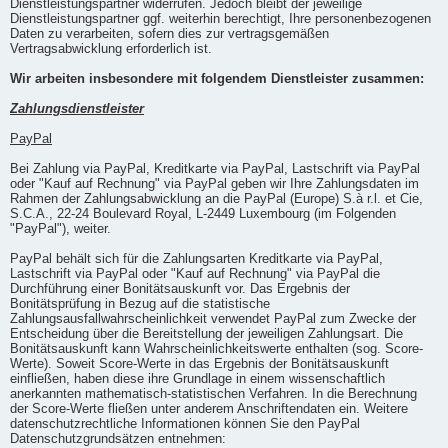
Dienstleistungspartner widerrufen. Jedoch bleibt der jeweilige
Dienstleistungspartner ggf. weiterhin berechtigt, Ihre personenbezogenen
Daten zu verarbeiten, sofern dies zur vertragsgemäßen
Vertragsabwicklung erforderlich ist.
Wir arbeiten insbesondere mit folgendem Dienstleister zusammen:
Zahlungsdienstleister
PayPal
Bei Zahlung via PayPal, Kreditkarte via PayPal, Lastschrift via PayPal
oder "Kauf auf Rechnung" via PayPal geben wir Ihre Zahlungsdaten im
Rahmen der Zahlungsabwicklung an die PayPal (Europe) S.à r.l. et Cie,
S.C.A., 22-24 Boulevard Royal, L-2449 Luxembourg (im Folgenden
"PayPal"), weiter.
PayPal behält sich für die Zahlungsarten Kreditkarte via PayPal,
Lastschrift via PayPal oder "Kauf auf Rechnung" via PayPal die
Durchführung einer Bonitätsauskunft vor. Das Ergebnis der
Bonitätsprüfung in Bezug auf die statistische
Zahlungsausfallwahrscheinlichkeit verwendet PayPal zum Zwecke der
Entscheidung über die Bereitstellung der jeweiligen Zahlungsart. Die
Bonitätsauskunft kann Wahrscheinlichkeitswerte enthalten (sog. Score-
Werte). Soweit Score-Werte in das Ergebnis der Bonitätsauskunft
einfließen, haben diese ihre Grundlage in einem wissenschaftlich
anerkannten mathematisch-statistischen Verfahren. In die Berechnung
der Score-Werte fließen unter anderem Anschriftendaten ein. Weitere
datenschutzrechtliche Informationen können Sie den PayPal
Datenschutzgrundsätzen entnehmen: