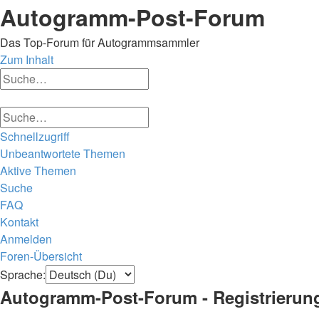
Autogramm-Post-Forum
Das Top-Forum für Autogrammsammler
Zum Inhalt
Erweiterte
Suche
Suche
Erweiterte
Suche
Suche
Schnellzugriff
Unbeantwortete Themen
Aktive Themen
Suche
FAQ
Kontakt
Anmelden
Foren-Übersicht
Suche
Sprache:
Autogramm-Post-Forum - Registrierun