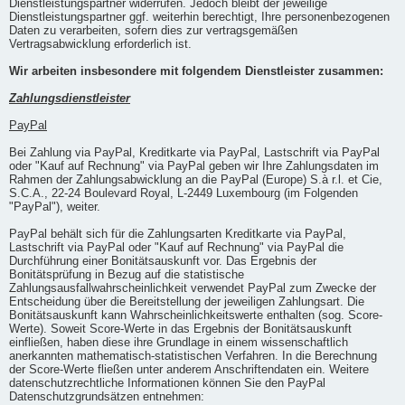
Dienstleistungspartner widerrufen. Jedoch bleibt der jeweilige
Dienstleistungspartner ggf. weiterhin berechtigt, Ihre personenbezogenen
Daten zu verarbeiten, sofern dies zur vertragsgemäßen
Vertragsabwicklung erforderlich ist.
Wir arbeiten insbesondere mit folgendem Dienstleister zusammen:
Zahlungsdienstleister
PayPal
Bei Zahlung via PayPal, Kreditkarte via PayPal, Lastschrift via PayPal
oder "Kauf auf Rechnung" via PayPal geben wir Ihre Zahlungsdaten im
Rahmen der Zahlungsabwicklung an die PayPal (Europe) S.à r.l. et Cie,
S.C.A., 22-24 Boulevard Royal, L-2449 Luxembourg (im Folgenden
"PayPal"), weiter.
PayPal behält sich für die Zahlungsarten Kreditkarte via PayPal,
Lastschrift via PayPal oder "Kauf auf Rechnung" via PayPal die
Durchführung einer Bonitätsauskunft vor. Das Ergebnis der
Bonitätsprüfung in Bezug auf die statistische
Zahlungsausfallwahrscheinlichkeit verwendet PayPal zum Zwecke der
Entscheidung über die Bereitstellung der jeweiligen Zahlungsart. Die
Bonitätsauskunft kann Wahrscheinlichkeitswerte enthalten (sog. Score-
Werte). Soweit Score-Werte in das Ergebnis der Bonitätsauskunft
einfließen, haben diese ihre Grundlage in einem wissenschaftlich
anerkannten mathematisch-statistischen Verfahren. In die Berechnung
der Score-Werte fließen unter anderem Anschriftendaten ein. Weitere
datenschutzrechtliche Informationen können Sie den PayPal
Datenschutzgrundsätzen entnehmen: