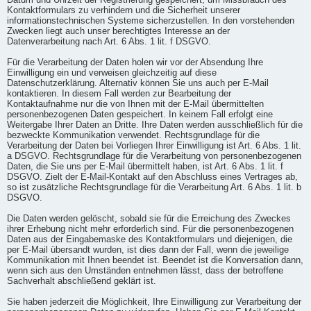
Datum und Uhrzeit der Registrierung gespeichert, um Missbrauch des
Kontaktformulars zu verhindern und die Sicherheit unserer
informationstechnischen Systeme sicherzustellen. In den vorstehenden
Zwecken liegt auch unser berechtigtes Interesse an der
Datenverarbeitung nach Art. 6 Abs. 1 lit. f DSGVO.
Für die Verarbeitung der Daten holen wir vor der Absendung Ihre
Einwilligung ein und verweisen gleichzeitig auf diese
Datenschutzerklärung. Alternativ können Sie uns auch per E-Mail
kontaktieren. In diesem Fall werden zur Bearbeitung der
Kontaktaufnahme nur die von Ihnen mit der E-Mail übermittelten
personenbezogenen Daten gespeichert. In keinem Fall erfolgt eine
Weitergabe Ihrer Daten an Dritte. Ihre Daten werden ausschließlich für die
bezweckte Kommunikation verwendet. Rechtsgrundlage für die
Verarbeitung der Daten bei Vorliegen Ihrer Einwilligung ist Art. 6 Abs. 1 lit.
a DSGVO. Rechtsgrundlage für die Verarbeitung von personenbezogenen
Daten, die Sie uns per E-Mail übermittelt haben, ist Art. 6 Abs. 1 lit. f
DSGVO. Zielt der E-Mail-Kontakt auf den Abschluss eines Vertrages ab,
so ist zusätzliche Rechtsgrundlage für die Verarbeitung Art. 6 Abs. 1 lit. b
DSGVO.
Die Daten werden gelöscht, sobald sie für die Erreichung des Zweckes
ihrer Erhebung nicht mehr erforderlich sind. Für die personenbezogenen
Daten aus der Eingabemaske des Kontaktformulars und diejenigen, die
per E-Mail übersandt wurden, ist dies dann der Fall, wenn die jeweilige
Kommunikation mit Ihnen beendet ist. Beendet ist die Konversation dann,
wenn sich aus den Umständen entnehmen lässt, dass der betroffene
Sachverhalt abschließend geklärt ist.
Sie haben jederzeit die Möglichkeit, Ihre Einwilligung zur Verarbeitung der