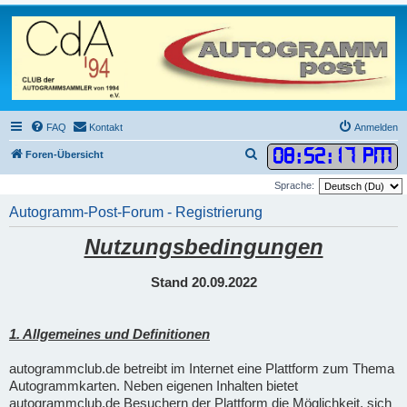
FAQ
Kontakt
Anmelden
08
:
52
:
18 PM
S
Foren-Übersicht
u
Sprache:
c
Autogramm-Post-Forum - Registrierung
h
Nutzungsbedingungen
e
Stand 20.09.2022
1. Allgemeines und Definitionen
autogrammclub.de betreibt im Internet eine Plattform zum Thema
Autogrammkarten. Neben eigenen Inhalten bietet
autogrammclub.de Besuchern der Plattform die Möglichkeit, sich