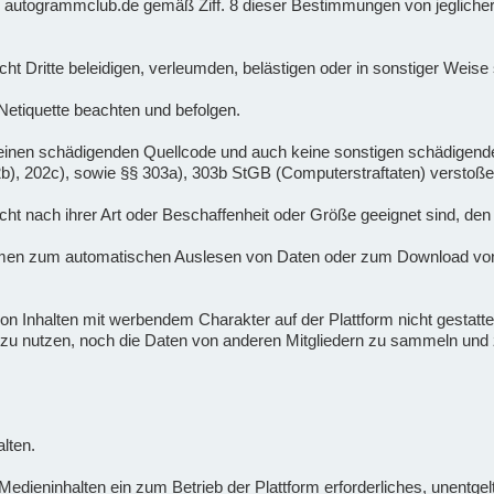
 er autogrammclub.de gemäß Ziff. 8 dieser Bestimmungen von jeglicher
nicht Dritte beleidigen, verleumden, belästigen oder in sonstiger Weis
 Netiquette beachten und befolgen.
lte keinen schädigenden Quellcode und auch keine sonstigen schädige
02b), 202c), sowie §§ 303a), 303b StGB (Computerstraftaten) verstoße
 nicht nach ihrer Art oder Beschaffenheit oder Größe geeignet sind, den
mmen zum automatischen Auslesen von Daten oder zum Download von
n Inhalten mit werbendem Charakter auf der Plattform nicht gestattet.
zu nutzen, noch die Daten von anderen Mitgliedern zu sammeln u
lten.
dieninhalten ein zum Betrieb der Plattform erforderliches, unentgeltl