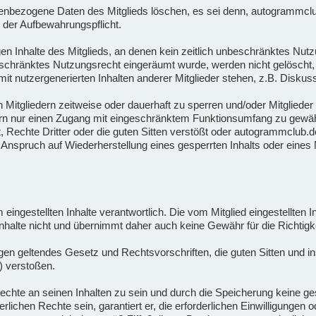
bezogene Daten des Mitglieds löschen, es sei denn, autogrammclub.d
 der Aufbewahrungspflicht.
n Inhalte des Mitglieds, an denen kein zeitlich unbeschränktes Nutz
beschränktes Nutzungsrecht eingeräumt wurde, werden nicht gelöscht, 
t nutzergenerierten Inhalten anderer Mitglieder stehen, z.B. Diskus
n Mitgliedern zeitweise oder dauerhaft zu sperren und/oder Mitgliede
ern nur einen Zugang mit eingeschränktem Funktionsumfang zu gewähr
Rechte Dritter oder die guten Sitten verstößt oder autogrammclub.de
nspruch auf Wiederherstellung eines gesperrten Inhalts oder eines M
orm eingestellten Inhalte verantwortlich. Die vom Mitglied eingestellten
halte nicht und übernimmt daher auch keine Gewähr für die Richtigkei
 gegen geltendes Gesetz und Rechtsvorschriften, die guten Sitten und
) verstoßen.
en Rechte an seinen Inhalten zu sein und durch die Speicherung keine 
rderlichen Rechte sein, garantiert er, die erforderlichen Einwilligunge