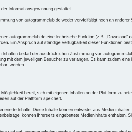
der Informationsgewinnung gestattet.
timmung von autogrammclub.de weder vervielfältigt noch an anderer St
nen autogrammclub.de eine technische Funktion (z.B. „Download“ oder 
rden. Ein Anspruch auf ständige Verfügbarkeit dieser Funktionen beste
n Inhalten bedarf der ausdrücklichen Zustimmung von autogrammclub.
rung mit dem jeweiligen Besucher zu verlangen. Es kann zudem eine K
nbart werden.
 Möglichkeit bereit, sich mit eigenen Inhalten an der Plattform zu bete
esen auf der Plattform speichert.
nerierte Inhalte. Diese Inhalte können entweder aus Medieninhalten (
enbeiträge, können ihrerseits eingebettete Medieninhalte enthalten. 
en und ggf. heruntergeladen werden. Ausgenommen hiervon sind nur sol