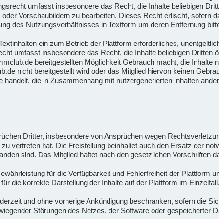
gsrecht umfasst insbesondere das Recht, die Inhalte beliebigen Drit
oder Vorschaubildern zu bearbeiten. Dieses Recht erlischt, sofern das
ng des Nutzungsverhältnisses in Textform um deren Entfernung bitte
xtinhalten ein zum Betrieb der Plattform erforderliches, unentgeltlich
cht umfasst insbesondere das Recht, die Inhalte beliebigen Dritten 
ammclub.de bereitgestellten Möglichkeit Gebrauch macht, die Inhalte 
.de nicht bereitgestellt wird oder das Mitglied hiervon keinen Gebr
e handelt, die in Zusammenhang mit nutzergenerierten Inhalten ander
sprüchen Dritter, insbesondere von Ansprüchen wegen Rechtsverletz
es zu vertreten hat. Die Freistellung beinhaltet auch den Ersatz der 
tanden sind. Das Mitglied haftet nach den gesetzlichen Vorschriften
hrleistung für die Verfügbarkeit und Fehlerfreiheit der Plattform u
die korrekte Darstellung der Inhalte auf der Plattform im Einzelfall
erzeit und ohne vorherige Ankündigung beschränken, sofern die Siche
wiegender Störungen des Netzes, der Software oder gespeicherter Da