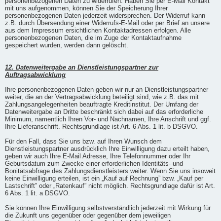
personenbezogenen Daten zu widerrufen. Haben Sie per E-Mail Kontakt
mit uns aufgenommen, können Sie der Speicherung Ihrer
personenbezogenen Daten jederzeit widersprechen. Der Widerruf kann
z.B. durch Übersendung einer Widerrufs-E-Mail oder per Brief an unsere
aus dem Impressum ersichtlichen Kontaktadressen erfolgen. Alle
personenbezogenen Daten, die im Zuge der Kontaktaufnahme
gespeichert wurden, werden dann gelöscht.
12. Datenweitergabe an Dienstleistungspartner zur
Auftragsabwicklung
Ihre personenbezogenen Daten geben wir nur an Dienstleistungspartner
weiter, die an der Vertragsabwicklung beteiligt sind, wie z.B. das mit
Zahlungsangelegenheiten beauftragte Kreditinstitut. Der Umfang der
Datenweitergabe an Dritte beschränkt sich dabei auf das erforderliche
Minimum, namentlich Ihren Vor- und Nachnamen, Ihre Anschrift und ggf.
Ihre Lieferanschrift. Rechtsgrundlage ist Art. 6 Abs. 1 lit. b DSGVO.
Für den Fall, dass Sie uns bzw. auf Ihren Wunsch dem
Dienstleistungspartner ausdrücklich Ihre Einwilligung dazu erteilt haben,
geben wir auch Ihre E-Mail Adresse, Ihre Telefonnummer oder Ihr
Geburtsdatum zum Zwecke einer erforderlichen Identitäts- und
Bonitätsabfrage des Zahlungsdienstleisters weiter. Wenn Sie uns insoweit
keine Einwilligung erteilen, ist ein „Kauf auf Rechnung” bzw. „Kauf per
Lastschrift” oder „Ratenkauf” nicht möglich. Rechtsgrundlage dafür ist Art.
6 Abs. 1 lit. a DSGVO.
Sie können Ihre Einwilligung selbstverständlich jederzeit mit Wirkung für
die Zukunft uns gegenüber oder gegenüber dem jeweiligen