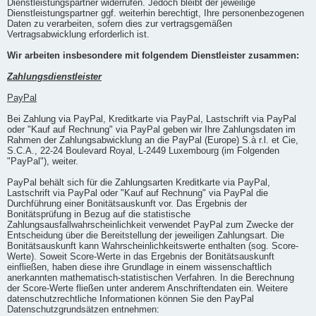
Dienstleistungspartner widerrufen. Jedoch bleibt der jeweilige
Dienstleistungspartner ggf. weiterhin berechtigt, Ihre personenbezogenen
Daten zu verarbeiten, sofern dies zur vertragsgemäßen
Vertragsabwicklung erforderlich ist.
Wir arbeiten insbesondere mit folgendem Dienstleister zusammen:
Zahlungsdienstleister
PayPal
Bei Zahlung via PayPal, Kreditkarte via PayPal, Lastschrift via PayPal
oder "Kauf auf Rechnung" via PayPal geben wir Ihre Zahlungsdaten im
Rahmen der Zahlungsabwicklung an die PayPal (Europe) S.à r.l. et Cie,
S.C.A., 22-24 Boulevard Royal, L-2449 Luxembourg (im Folgenden
"PayPal"), weiter.
PayPal behält sich für die Zahlungsarten Kreditkarte via PayPal,
Lastschrift via PayPal oder "Kauf auf Rechnung" via PayPal die
Durchführung einer Bonitätsauskunft vor. Das Ergebnis der
Bonitätsprüfung in Bezug auf die statistische
Zahlungsausfallwahrscheinlichkeit verwendet PayPal zum Zwecke der
Entscheidung über die Bereitstellung der jeweiligen Zahlungsart. Die
Bonitätsauskunft kann Wahrscheinlichkeitswerte enthalten (sog. Score-
Werte). Soweit Score-Werte in das Ergebnis der Bonitätsauskunft
einfließen, haben diese ihre Grundlage in einem wissenschaftlich
anerkannten mathematisch-statistischen Verfahren. In die Berechnung
der Score-Werte fließen unter anderem Anschriftendaten ein. Weitere
datenschutzrechtliche Informationen können Sie den PayPal
Datenschutzgrundsätzen entnehmen: