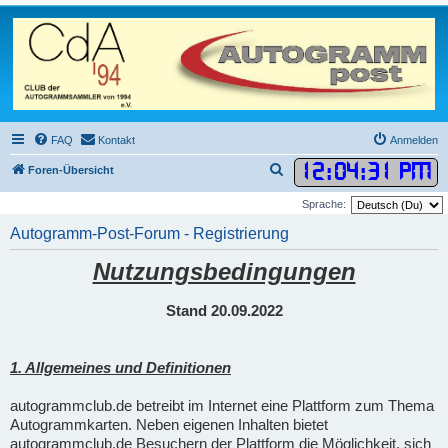
FAQ
Kontakt
Anmelden
12
:
04
:
32 PM
S
Foren-Übersicht
u
Sprache:
c
Autogramm-Post-Forum - Registrierung
h
Nutzungsbedingungen
e
Stand 20.09.2022
1. Allgemeines und Definitionen
autogrammclub.de betreibt im Internet eine Plattform zum Thema
Autogrammkarten. Neben eigenen Inhalten bietet
autogrammclub.de Besuchern der Plattform die Möglichkeit, sich