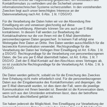
Datum und Uhrzeit der Registrierung gespeichert, um Missbrauch des
Kontaktformulars zu verhindern und die Sicherheit unserer
informationstechnischen Systeme sicherzustellen. In den vorstehenden
Zwecken liegt auch unser berechtigtes Interesse an der
Datenverarbeitung nach Art. 6 Abs. 1 lit. f DSGVO.
Für die Verarbeitung der Daten holen wir vor der Absendung Ihre
Einwilligung ein und verweisen gleichzeitig auf diese
Datenschutzerklärung. Alternativ können Sie uns auch per E-Mail
kontaktieren. In diesem Fall werden zur Bearbeitung der
Kontaktaufnahme nur die von Ihnen mit der E-Mail übermittelten
personenbezogenen Daten gespeichert. In keinem Fall erfolgt eine
Weitergabe Ihrer Daten an Dritte. Ihre Daten werden ausschließlich für die
bezweckte Kommunikation verwendet. Rechtsgrundlage für die
Verarbeitung der Daten bei Vorliegen Ihrer Einwilligung ist Art. 6 Abs. 1 lit.
a DSGVO. Rechtsgrundlage für die Verarbeitung von personenbezogenen
Daten, die Sie uns per E-Mail übermittelt haben, ist Art. 6 Abs. 1 lit. f
DSGVO. Zielt der E-Mail-Kontakt auf den Abschluss eines Vertrages ab,
so ist zusätzliche Rechtsgrundlage für die Verarbeitung Art. 6 Abs. 1 lit. b
DSGVO.
Die Daten werden gelöscht, sobald sie für die Erreichung des Zweckes
ihrer Erhebung nicht mehr erforderlich sind. Für die personenbezogenen
Daten aus der Eingabemaske des Kontaktformulars und diejenigen, die
per E-Mail übersandt wurden, ist dies dann der Fall, wenn die jeweilige
Kommunikation mit Ihnen beendet ist. Beendet ist die Konversation dann,
wenn sich aus den Umständen entnehmen lässt, dass der betroffene
Sachverhalt abschließend geklärt ist.
Sie haben jederzeit die Möglichkeit, Ihre Einwilligung zur Verarbeitung der