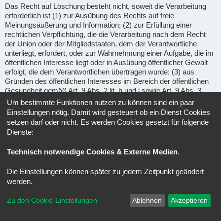
Das Recht auf Löschung besteht nicht, soweit die Verarbeitung
erforderlich ist (1) zur Ausübung des Rechts auf freie
Meinungsäußerung und Information; (2) zur Erfüllung einer
rechtlichen Verpflichtung, die die Verarbeitung nach dem Recht
der Union oder der Mitgliedstaaten, dem der Verantwortliche
unterliegt, erfordert, oder zur Wahrnehmung einer Aufgabe, die im
öffentlichen Interesse liegt oder in Ausübung öffentlicher Gewalt
erfolgt, die dem Verantwortlichen übertragen wurde; (3) aus
Gründen des öffentlichen Interesses im Bereich der öffentlichen
Gesundheit gemäß Art. 9 Abs. 2 lit. h und i sowie Art. 9 Abs. 3
DSGVO; (4) für im öffentlichen Interesse liegende Archivzwecke,
Um bestimmte Funktionen nutzen zu können sind ein paar
wissenschaftliche oder historische Forschungszwecke oder für
Einstellungen nötig. Damit wird gesteuert ob ein Dienst Cookies
statistische Zwecke gem. Art. 89 Abs. 1 DSGVO, soweit das
setzen darf oder nicht. Es werden Cookies gesetzt für folgende
unter Abschnitt a) genannte Recht voraussichtlich die
Dienste:
Verwirklichung der Ziele dieser Verarbeitung unmöglich macht
oder ernsthaft beeinträchtigt, oder (5) zur Geltendmachung,
Technisch notwendige Cookies & Externe Medien
.
Ausübung oder Verteidigung von Rechtsansprüchen.
Die Einstellungen können später zu jedem Zeitpunkt geändert
Recht auf Einschränkung der Verarbeitung
(Art. 18 DSGVO) -
werden.
Unter den folgenden Voraussetzungen können Sie die
Einschränkung der Verarbeitung der Sie betreffenden
Zu den Cookie-Einstellungen
Ablehnen
Akzeptieren
personenbezogenen Daten verlangen: wenn Sie die Richtigkeit
der Sie betreffenden personenbezogenen für eine Dauer