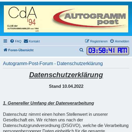
FAQ
Kontakt
Registrieren
Anmelden
03
:
58
:
42 AM
S
Foren-Übersicht
u
Autogramm-Post-Forum - Datenschutzerklärung
c
h
Datenschutzerklärung
e
Stand 10.04.2022
1. Genereller Umfang der Datenverarbeitung
Datenschutz nimmt einen hohen Stellenwert in unserer
Gesellschaft ein. Wir richten uns nach der
Datenschutzgrundverordnung (DSGVO), welche die Verarbeitung
personenbezogener Daten einheitlich für die gesamte