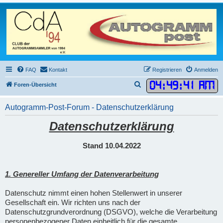
FAQ
Kontakt
Registrieren
Anmelden
04
:
49
:
42 AM
S
Foren-Übersicht
u
Autogramm-Post-Forum - Datenschutzerklärung
c
h
Datenschutzerklärung
e
Stand 10.04.2022
1. Genereller Umfang der Datenverarbeitung
Datenschutz nimmt einen hohen Stellenwert in unserer
Gesellschaft ein. Wir richten uns nach der
Datenschutzgrundverordnung (DSGVO), welche die Verarbeitung
personenbezogener Daten einheitlich für die gesamte