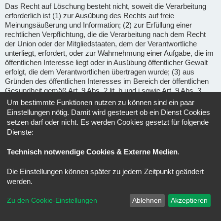
Das Recht auf Löschung besteht nicht, soweit die Verarbeitung
erforderlich ist (1) zur Ausübung des Rechts auf freie
Meinungsäußerung und Information; (2) zur Erfüllung einer
rechtlichen Verpflichtung, die die Verarbeitung nach dem Recht
der Union oder der Mitgliedstaaten, dem der Verantwortliche
unterliegt, erfordert, oder zur Wahrnehmung einer Aufgabe, die im
öffentlichen Interesse liegt oder in Ausübung öffentlicher Gewalt
erfolgt, die dem Verantwortlichen übertragen wurde; (3) aus
Gründen des öffentlichen Interesses im Bereich der öffentlichen
Gesundheit gemäß Art. 9 Abs. 2 lit. h und i sowie Art. 9 Abs. 3
DSGVO; (4) für im öffentlichen Interesse liegende Archivzwecke,
Um bestimmte Funktionen nutzen zu können sind ein paar
wissenschaftliche oder historische Forschungszwecke oder für
Einstellungen nötig. Damit wird gesteuert ob ein Dienst Cookies
statistische Zwecke gem. Art. 89 Abs. 1 DSGVO, soweit das
setzen darf oder nicht. Es werden Cookies gesetzt für folgende
unter Abschnitt a) genannte Recht voraussichtlich die
Dienste:
Verwirklichung der Ziele dieser Verarbeitung unmöglich macht
oder ernsthaft beeinträchtigt, oder (5) zur Geltendmachung,
Technisch notwendige Cookies & Externe Medien
.
Ausübung oder Verteidigung von Rechtsansprüchen.
Die Einstellungen können später zu jedem Zeitpunkt geändert
Recht auf Einschränkung der Verarbeitung
(Art. 18 DSGVO) -
werden.
Unter den folgenden Voraussetzungen können Sie die
Einschränkung der Verarbeitung der Sie betreffenden
Zu den Cookie-Einstellungen
Ablehnen
Akzeptieren
personenbezogenen Daten verlangen: wenn Sie die Richtigkeit
der Sie betreffenden personenbezogenen für eine Dauer