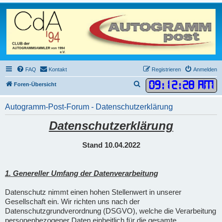
FAQ
Kontakt
Registrieren
Anmelden
09
:
12
:
29 AM
S
Foren-Übersicht
u
Autogramm-Post-Forum - Datenschutzerklärung
c
h
Datenschutzerklärung
e
Stand 10.04.2022
1. Genereller Umfang der Datenverarbeitung
Datenschutz nimmt einen hohen Stellenwert in unserer
Gesellschaft ein. Wir richten uns nach der
Datenschutzgrundverordnung (DSGVO), welche die Verarbeitung
personenbezogener Daten einheitlich für die gesamte