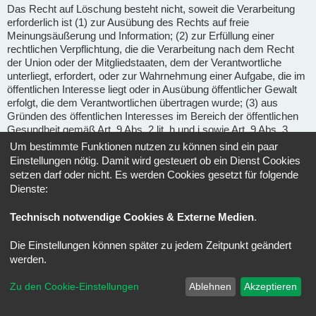
Das Recht auf Löschung besteht nicht, soweit die Verarbeitung
erforderlich ist (1) zur Ausübung des Rechts auf freie
Meinungsäußerung und Information; (2) zur Erfüllung einer
rechtlichen Verpflichtung, die die Verarbeitung nach dem Recht
der Union oder der Mitgliedstaaten, dem der Verantwortliche
unterliegt, erfordert, oder zur Wahrnehmung einer Aufgabe, die im
öffentlichen Interesse liegt oder in Ausübung öffentlicher Gewalt
erfolgt, die dem Verantwortlichen übertragen wurde; (3) aus
Gründen des öffentlichen Interesses im Bereich der öffentlichen
Gesundheit gemäß Art. 9 Abs. 2 lit. h und i sowie Art. 9 Abs. 3
DSGVO; (4) für im öffentlichen Interesse liegende Archivzwecke,
Um bestimmte Funktionen nutzen zu können sind ein paar
wissenschaftliche oder historische Forschungszwecke oder für
Einstellungen nötig. Damit wird gesteuert ob ein Dienst Cookies
statistische Zwecke gem. Art. 89 Abs. 1 DSGVO, soweit das
setzen darf oder nicht. Es werden Cookies gesetzt für folgende
unter Abschnitt a) genannte Recht voraussichtlich die
Dienste:
Verwirklichung der Ziele dieser Verarbeitung unmöglich macht
oder ernsthaft beeinträchtigt, oder (5) zur Geltendmachung,
Technisch notwendige Cookies & Externe Medien
.
Ausübung oder Verteidigung von Rechtsansprüchen.
Die Einstellungen können später zu jedem Zeitpunkt geändert
Recht auf Einschränkung der Verarbeitung
(Art. 18 DSGVO) -
werden.
Unter den folgenden Voraussetzungen können Sie die
Einschränkung der Verarbeitung der Sie betreffenden
Zu den Cookie-Einstellungen
Ablehnen
Akzeptieren
personenbezogenen Daten verlangen: wenn Sie die Richtigkeit
der Sie betreffenden personenbezogenen für eine Dauer