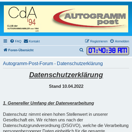
FAQ
Kontakt
Registrieren
Anmelden
07
:
40
:
39 AM
S
Foren-Übersicht
u
Autogramm-Post-Forum - Datenschutzerklärung
c
h
Datenschutzerklärung
e
Stand 10.04.2022
1. Genereller Umfang der Datenverarbeitung
Datenschutz nimmt einen hohen Stellenwert in unserer
Gesellschaft ein. Wir richten uns nach der
Datenschutzgrundverordnung (DSGVO), welche die Verarbeitung
personenbezogener Daten einheitlich für die gesamte