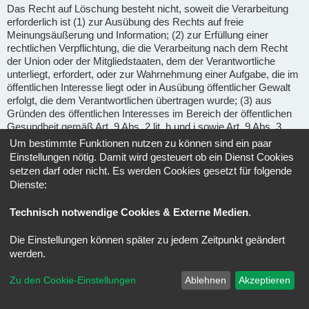
Das Recht auf Löschung besteht nicht, soweit die Verarbeitung
erforderlich ist (1) zur Ausübung des Rechts auf freie
Meinungsäußerung und Information; (2) zur Erfüllung einer
rechtlichen Verpflichtung, die die Verarbeitung nach dem Recht
der Union oder der Mitgliedstaaten, dem der Verantwortliche
unterliegt, erfordert, oder zur Wahrnehmung einer Aufgabe, die im
öffentlichen Interesse liegt oder in Ausübung öffentlicher Gewalt
erfolgt, die dem Verantwortlichen übertragen wurde; (3) aus
Gründen des öffentlichen Interesses im Bereich der öffentlichen
Gesundheit gemäß Art. 9 Abs. 2 lit. h und i sowie Art. 9 Abs. 3
DSGVO; (4) für im öffentlichen Interesse liegende Archivzwecke,
Um bestimmte Funktionen nutzen zu können sind ein paar
wissenschaftliche oder historische Forschungszwecke oder für
Einstellungen nötig. Damit wird gesteuert ob ein Dienst Cookies
statistische Zwecke gem. Art. 89 Abs. 1 DSGVO, soweit das
setzen darf oder nicht. Es werden Cookies gesetzt für folgende
unter Abschnitt a) genannte Recht voraussichtlich die
Dienste:
Verwirklichung der Ziele dieser Verarbeitung unmöglich macht
oder ernsthaft beeinträchtigt, oder (5) zur Geltendmachung,
Technisch notwendige Cookies & Externe Medien
.
Ausübung oder Verteidigung von Rechtsansprüchen.
Die Einstellungen können später zu jedem Zeitpunkt geändert
Recht auf Einschränkung der Verarbeitung
(Art. 18 DSGVO) -
werden.
Unter den folgenden Voraussetzungen können Sie die
Einschränkung der Verarbeitung der Sie betreffenden
Zu den Cookie-Einstellungen
Ablehnen
Akzeptieren
personenbezogenen Daten verlangen: wenn Sie die Richtigkeit
der Sie betreffenden personenbezogenen für eine Dauer