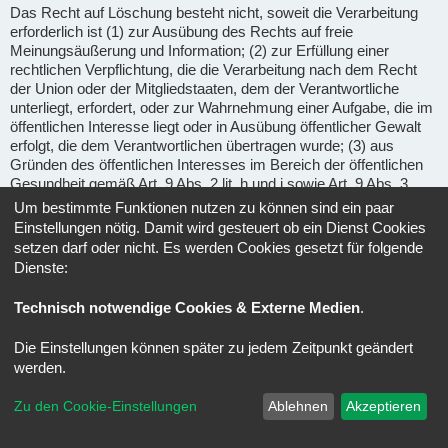
Das Recht auf Löschung besteht nicht, soweit die Verarbeitung
erforderlich ist (1) zur Ausübung des Rechts auf freie
Meinungsäußerung und Information; (2) zur Erfüllung einer
rechtlichen Verpflichtung, die die Verarbeitung nach dem Recht
der Union oder der Mitgliedstaaten, dem der Verantwortliche
unterliegt, erfordert, oder zur Wahrnehmung einer Aufgabe, die im
öffentlichen Interesse liegt oder in Ausübung öffentlicher Gewalt
erfolgt, die dem Verantwortlichen übertragen wurde; (3) aus
Gründen des öffentlichen Interesses im Bereich der öffentlichen
Gesundheit gemäß Art. 9 Abs. 2 lit. h und i sowie Art. 9 Abs. 3
DSGVO; (4) für im öffentlichen Interesse liegende Archivzwecke,
Um bestimmte Funktionen nutzen zu können sind ein paar
wissenschaftliche oder historische Forschungszwecke oder für
Einstellungen nötig. Damit wird gesteuert ob ein Dienst Cookies
statistische Zwecke gem. Art. 89 Abs. 1 DSGVO, soweit das
setzen darf oder nicht. Es werden Cookies gesetzt für folgende
unter Abschnitt a) genannte Recht voraussichtlich die
Dienste:
Verwirklichung der Ziele dieser Verarbeitung unmöglich macht
oder ernsthaft beeinträchtigt, oder (5) zur Geltendmachung,
Technisch notwendige Cookies & Externe Medien
.
Ausübung oder Verteidigung von Rechtsansprüchen.
Die Einstellungen können später zu jedem Zeitpunkt geändert
Recht auf Einschränkung der Verarbeitung
(Art. 18 DSGVO) -
werden.
Unter den folgenden Voraussetzungen können Sie die
Einschränkung der Verarbeitung der Sie betreffenden
Zu den Cookie-Einstellungen
Ablehnen
Akzeptieren
personenbezogenen Daten verlangen: wenn Sie die Richtigkeit
der Sie betreffenden personenbezogenen für eine Dauer