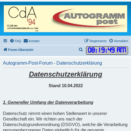
FAQ
Kontakt
Registrieren
Anmelden
08
:
19
:
50 AM
S
Foren-Übersicht
u
Autogramm-Post-Forum - Datenschutzerklärung
c
h
Datenschutzerklärung
e
Stand 10.04.2022
1. Genereller Umfang der Datenverarbeitung
Datenschutz nimmt einen hohen Stellenwert in unserer
Gesellschaft ein. Wir richten uns nach der
Datenschutzgrundverordnung (DSGVO), welche die Verarbeitung
personenbezogener Daten einheitlich für die gesamte