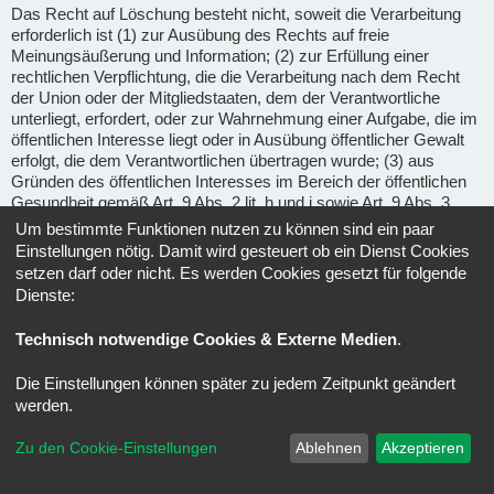
Das Recht auf Löschung besteht nicht, soweit die Verarbeitung
erforderlich ist (1) zur Ausübung des Rechts auf freie
Meinungsäußerung und Information; (2) zur Erfüllung einer
rechtlichen Verpflichtung, die die Verarbeitung nach dem Recht
der Union oder der Mitgliedstaaten, dem der Verantwortliche
unterliegt, erfordert, oder zur Wahrnehmung einer Aufgabe, die im
öffentlichen Interesse liegt oder in Ausübung öffentlicher Gewalt
erfolgt, die dem Verantwortlichen übertragen wurde; (3) aus
Gründen des öffentlichen Interesses im Bereich der öffentlichen
Gesundheit gemäß Art. 9 Abs. 2 lit. h und i sowie Art. 9 Abs. 3
DSGVO; (4) für im öffentlichen Interesse liegende Archivzwecke,
Um bestimmte Funktionen nutzen zu können sind ein paar
wissenschaftliche oder historische Forschungszwecke oder für
Einstellungen nötig. Damit wird gesteuert ob ein Dienst Cookies
statistische Zwecke gem. Art. 89 Abs. 1 DSGVO, soweit das
setzen darf oder nicht. Es werden Cookies gesetzt für folgende
unter Abschnitt a) genannte Recht voraussichtlich die
Dienste:
Verwirklichung der Ziele dieser Verarbeitung unmöglich macht
oder ernsthaft beeinträchtigt, oder (5) zur Geltendmachung,
Technisch notwendige Cookies & Externe Medien
.
Ausübung oder Verteidigung von Rechtsansprüchen.
Die Einstellungen können später zu jedem Zeitpunkt geändert
Recht auf Einschränkung der Verarbeitung
(Art. 18 DSGVO) -
werden.
Unter den folgenden Voraussetzungen können Sie die
Einschränkung der Verarbeitung der Sie betreffenden
Zu den Cookie-Einstellungen
Ablehnen
Akzeptieren
personenbezogenen Daten verlangen: wenn Sie die Richtigkeit
der Sie betreffenden personenbezogenen für eine Dauer