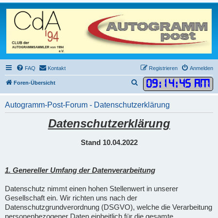
FAQ
Kontakt
Registrieren
Anmelden
09
:
14
:
46 AM
S
Foren-Übersicht
u
Autogramm-Post-Forum - Datenschutzerklärung
c
h
Datenschutzerklärung
e
Stand 10.04.2022
1. Genereller Umfang der Datenverarbeitung
Datenschutz nimmt einen hohen Stellenwert in unserer
Gesellschaft ein. Wir richten uns nach der
Datenschutzgrundverordnung (DSGVO), welche die Verarbeitung
personenbezogener Daten einheitlich für die gesamte