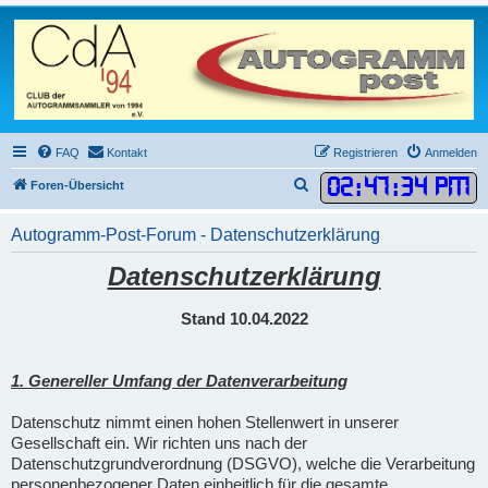
FAQ
Kontakt
Registrieren
Anmelden
02
:
47
:
35 PM
S
Foren-Übersicht
u
Autogramm-Post-Forum - Datenschutzerklärung
c
h
Datenschutzerklärung
e
Stand 10.04.2022
1. Genereller Umfang der Datenverarbeitung
Datenschutz nimmt einen hohen Stellenwert in unserer
Gesellschaft ein. Wir richten uns nach der
Datenschutzgrundverordnung (DSGVO), welche die Verarbeitung
personenbezogener Daten einheitlich für die gesamte