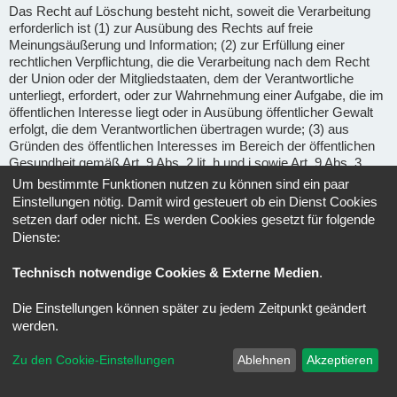
Das Recht auf Löschung besteht nicht, soweit die Verarbeitung
erforderlich ist (1) zur Ausübung des Rechts auf freie
Meinungsäußerung und Information; (2) zur Erfüllung einer
rechtlichen Verpflichtung, die die Verarbeitung nach dem Recht
der Union oder der Mitgliedstaaten, dem der Verantwortliche
unterliegt, erfordert, oder zur Wahrnehmung einer Aufgabe, die im
öffentlichen Interesse liegt oder in Ausübung öffentlicher Gewalt
erfolgt, die dem Verantwortlichen übertragen wurde; (3) aus
Gründen des öffentlichen Interesses im Bereich der öffentlichen
Gesundheit gemäß Art. 9 Abs. 2 lit. h und i sowie Art. 9 Abs. 3
DSGVO; (4) für im öffentlichen Interesse liegende Archivzwecke,
Um bestimmte Funktionen nutzen zu können sind ein paar
wissenschaftliche oder historische Forschungszwecke oder für
Einstellungen nötig. Damit wird gesteuert ob ein Dienst Cookies
statistische Zwecke gem. Art. 89 Abs. 1 DSGVO, soweit das
setzen darf oder nicht. Es werden Cookies gesetzt für folgende
unter Abschnitt a) genannte Recht voraussichtlich die
Dienste:
Verwirklichung der Ziele dieser Verarbeitung unmöglich macht
oder ernsthaft beeinträchtigt, oder (5) zur Geltendmachung,
Technisch notwendige Cookies & Externe Medien
.
Ausübung oder Verteidigung von Rechtsansprüchen.
Die Einstellungen können später zu jedem Zeitpunkt geändert
Recht auf Einschränkung der Verarbeitung
(Art. 18 DSGVO) -
werden.
Unter den folgenden Voraussetzungen können Sie die
Einschränkung der Verarbeitung der Sie betreffenden
Zu den Cookie-Einstellungen
Ablehnen
Akzeptieren
personenbezogenen Daten verlangen: wenn Sie die Richtigkeit
der Sie betreffenden personenbezogenen für eine Dauer