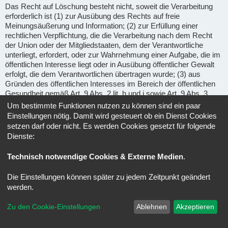
Das Recht auf Löschung besteht nicht, soweit die Verarbeitung
erforderlich ist (1) zur Ausübung des Rechts auf freie
Meinungsäußerung und Information; (2) zur Erfüllung einer
rechtlichen Verpflichtung, die die Verarbeitung nach dem Recht
der Union oder der Mitgliedstaaten, dem der Verantwortliche
unterliegt, erfordert, oder zur Wahrnehmung einer Aufgabe, die im
öffentlichen Interesse liegt oder in Ausübung öffentlicher Gewalt
erfolgt, die dem Verantwortlichen übertragen wurde; (3) aus
Gründen des öffentlichen Interesses im Bereich der öffentlichen
Gesundheit gemäß Art. 9 Abs. 2 lit. h und i sowie Art. 9 Abs. 3
DSGVO; (4) für im öffentlichen Interesse liegende Archivzwecke,
Um bestimmte Funktionen nutzen zu können sind ein paar
wissenschaftliche oder historische Forschungszwecke oder für
Einstellungen nötig. Damit wird gesteuert ob ein Dienst Cookies
statistische Zwecke gem. Art. 89 Abs. 1 DSGVO, soweit das
setzen darf oder nicht. Es werden Cookies gesetzt für folgende
unter Abschnitt a) genannte Recht voraussichtlich die
Dienste:
Verwirklichung der Ziele dieser Verarbeitung unmöglich macht
oder ernsthaft beeinträchtigt, oder (5) zur Geltendmachung,
Technisch notwendige Cookies & Externe Medien
.
Ausübung oder Verteidigung von Rechtsansprüchen.
Die Einstellungen können später zu jedem Zeitpunkt geändert
Recht auf Einschränkung der Verarbeitung
(Art. 18 DSGVO) -
werden.
Unter den folgenden Voraussetzungen können Sie die
Einschränkung der Verarbeitung der Sie betreffenden
Zu den Cookie-Einstellungen
Ablehnen
Akzeptieren
personenbezogenen Daten verlangen: wenn Sie die Richtigkeit
der Sie betreffenden personenbezogenen für eine Dauer