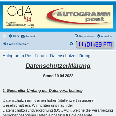
FAQ
Kontakt
Registrieren
Anmelden
11
:
01
:
30 PM
S
Foren-Übersicht
u
Autogramm-Post-Forum - Datenschutzerklärung
c
h
Datenschutzerklärung
e
Stand 10.04.2022
1. Genereller Umfang der Datenverarbeitung
Datenschutz nimmt einen hohen Stellenwert in unserer
Gesellschaft ein. Wir richten uns nach der
Datenschutzgrundverordnung (DSGVO), welche die Verarbeitung
personenbezogener Daten einheitlich für die gesamte