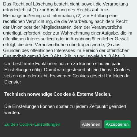
Das Recht auf Löschung besteht nicht, soweit die Verarbeitung
erforderlich ist (1) zur Ausübung des Rechts auf freie
Meinungsäußerung und Information; (2) zur Erfüllung einer
rechtlichen Verpflichtung, die die Verarbeitung nach dem Recht
der Union oder der Mitgliedstaaten, dem der Verantwortliche
unterliegt, erfordert, oder zur Wahrnehmung einer Aufgabe, die im
öffentlichen Interesse liegt oder in Ausübung öffentlicher Gewalt
erfolgt, die dem Verantwortlichen übertragen wurde; (3) aus
Gründen des öffentlichen Interesses im Bereich der öffentlichen
Gesundheit gemäß Art. 9 Abs. 2 lit. h und i sowie Art. 9 Abs. 3
DSGVO; (4) für im öffentlichen Interesse liegende Archivzwecke,
Um bestimmte Funktionen nutzen zu können sind ein paar
wissenschaftliche oder historische Forschungszwecke oder für
Einstellungen nötig. Damit wird gesteuert ob ein Dienst Cookies
statistische Zwecke gem. Art. 89 Abs. 1 DSGVO, soweit das
setzen darf oder nicht. Es werden Cookies gesetzt für folgende
unter Abschnitt a) genannte Recht voraussichtlich die
Dienste:
Verwirklichung der Ziele dieser Verarbeitung unmöglich macht
oder ernsthaft beeinträchtigt, oder (5) zur Geltendmachung,
Technisch notwendige Cookies & Externe Medien
.
Ausübung oder Verteidigung von Rechtsansprüchen.
Die Einstellungen können später zu jedem Zeitpunkt geändert
Recht auf Einschränkung der Verarbeitung
(Art. 18 DSGVO) -
werden.
Unter den folgenden Voraussetzungen können Sie die
Einschränkung der Verarbeitung der Sie betreffenden
Zu den Cookie-Einstellungen
Ablehnen
Akzeptieren
personenbezogenen Daten verlangen: wenn Sie die Richtigkeit
der Sie betreffenden personenbezogenen für eine Dauer