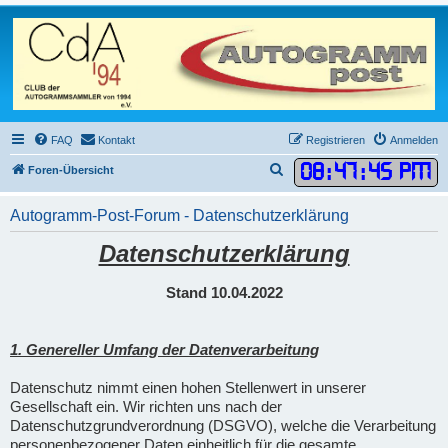
FAQ
Kontakt
Registrieren
Anmelden
08
:
47
:
46 PM
S
Foren-Übersicht
u
Autogramm-Post-Forum - Datenschutzerklärung
c
h
Datenschutzerklärung
e
Stand 10.04.2022
1. Genereller Umfang der Datenverarbeitung
Datenschutz nimmt einen hohen Stellenwert in unserer
Gesellschaft ein. Wir richten uns nach der
Datenschutzgrundverordnung (DSGVO), welche die Verarbeitung
personenbezogener Daten einheitlich für die gesamte