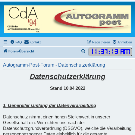
FAQ
Kontakt
Registrieren
Anmelden
11
:
37
:
14 AM
S
Foren-Übersicht
u
Autogramm-Post-Forum - Datenschutzerklärung
c
h
Datenschutzerklärung
e
Stand 10.04.2022
1. Genereller Umfang der Datenverarbeitung
Datenschutz nimmt einen hohen Stellenwert in unserer
Gesellschaft ein. Wir richten uns nach der
Datenschutzgrundverordnung (DSGVO), welche die Verarbeitung
personenbezogener Daten einheitlich für die gesamte