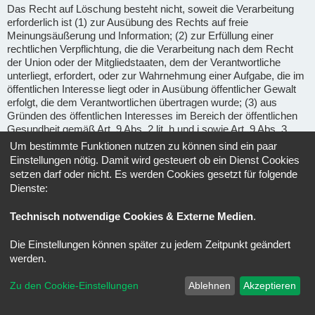
Das Recht auf Löschung besteht nicht, soweit die Verarbeitung
erforderlich ist (1) zur Ausübung des Rechts auf freie
Meinungsäußerung und Information; (2) zur Erfüllung einer
rechtlichen Verpflichtung, die die Verarbeitung nach dem Recht
der Union oder der Mitgliedstaaten, dem der Verantwortliche
unterliegt, erfordert, oder zur Wahrnehmung einer Aufgabe, die im
öffentlichen Interesse liegt oder in Ausübung öffentlicher Gewalt
erfolgt, die dem Verantwortlichen übertragen wurde; (3) aus
Gründen des öffentlichen Interesses im Bereich der öffentlichen
Gesundheit gemäß Art. 9 Abs. 2 lit. h und i sowie Art. 9 Abs. 3
DSGVO; (4) für im öffentlichen Interesse liegende Archivzwecke,
Um bestimmte Funktionen nutzen zu können sind ein paar
wissenschaftliche oder historische Forschungszwecke oder für
Einstellungen nötig. Damit wird gesteuert ob ein Dienst Cookies
statistische Zwecke gem. Art. 89 Abs. 1 DSGVO, soweit das
setzen darf oder nicht. Es werden Cookies gesetzt für folgende
unter Abschnitt a) genannte Recht voraussichtlich die
Dienste:
Verwirklichung der Ziele dieser Verarbeitung unmöglich macht
oder ernsthaft beeinträchtigt, oder (5) zur Geltendmachung,
Technisch notwendige Cookies & Externe Medien
.
Ausübung oder Verteidigung von Rechtsansprüchen.
Die Einstellungen können später zu jedem Zeitpunkt geändert
Recht auf Einschränkung der Verarbeitung
(Art. 18 DSGVO) -
werden.
Unter den folgenden Voraussetzungen können Sie die
Einschränkung der Verarbeitung der Sie betreffenden
Zu den Cookie-Einstellungen
Ablehnen
Akzeptieren
personenbezogenen Daten verlangen: wenn Sie die Richtigkeit
der Sie betreffenden personenbezogenen für eine Dauer