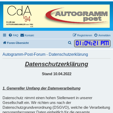
FAQ
Kontakt
Registrieren
Anmelden
01
:
04
:
23 PM
S
Foren-Übersicht
u
Autogramm-Post-Forum - Datenschutzerklärung
c
h
Datenschutzerklärung
e
Stand 10.04.2022
1. Genereller Umfang der Datenverarbeitung
Datenschutz nimmt einen hohen Stellenwert in unserer
Gesellschaft ein. Wir richten uns nach der
Datenschutzgrundverordnung (DSGVO), welche die Verarbeitung
personenbezogener Daten einheitlich für die gesamte