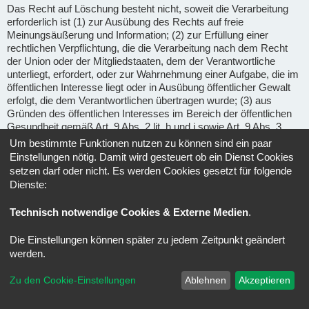
Das Recht auf Löschung besteht nicht, soweit die Verarbeitung
erforderlich ist (1) zur Ausübung des Rechts auf freie
Meinungsäußerung und Information; (2) zur Erfüllung einer
rechtlichen Verpflichtung, die die Verarbeitung nach dem Recht
der Union oder der Mitgliedstaaten, dem der Verantwortliche
unterliegt, erfordert, oder zur Wahrnehmung einer Aufgabe, die im
öffentlichen Interesse liegt oder in Ausübung öffentlicher Gewalt
erfolgt, die dem Verantwortlichen übertragen wurde; (3) aus
Gründen des öffentlichen Interesses im Bereich der öffentlichen
Gesundheit gemäß Art. 9 Abs. 2 lit. h und i sowie Art. 9 Abs. 3
DSGVO; (4) für im öffentlichen Interesse liegende Archivzwecke,
Um bestimmte Funktionen nutzen zu können sind ein paar
wissenschaftliche oder historische Forschungszwecke oder für
Einstellungen nötig. Damit wird gesteuert ob ein Dienst Cookies
statistische Zwecke gem. Art. 89 Abs. 1 DSGVO, soweit das
setzen darf oder nicht. Es werden Cookies gesetzt für folgende
unter Abschnitt a) genannte Recht voraussichtlich die
Dienste:
Verwirklichung der Ziele dieser Verarbeitung unmöglich macht
oder ernsthaft beeinträchtigt, oder (5) zur Geltendmachung,
Technisch notwendige Cookies & Externe Medien
.
Ausübung oder Verteidigung von Rechtsansprüchen.
Die Einstellungen können später zu jedem Zeitpunkt geändert
Recht auf Einschränkung der Verarbeitung
(Art. 18 DSGVO) -
werden.
Unter den folgenden Voraussetzungen können Sie die
Einschränkung der Verarbeitung der Sie betreffenden
Zu den Cookie-Einstellungen
Ablehnen
Akzeptieren
personenbezogenen Daten verlangen: wenn Sie die Richtigkeit
der Sie betreffenden personenbezogenen für eine Dauer