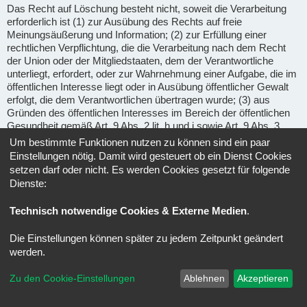
Das Recht auf Löschung besteht nicht, soweit die Verarbeitung
erforderlich ist (1) zur Ausübung des Rechts auf freie
Meinungsäußerung und Information; (2) zur Erfüllung einer
rechtlichen Verpflichtung, die die Verarbeitung nach dem Recht
der Union oder der Mitgliedstaaten, dem der Verantwortliche
unterliegt, erfordert, oder zur Wahrnehmung einer Aufgabe, die im
öffentlichen Interesse liegt oder in Ausübung öffentlicher Gewalt
erfolgt, die dem Verantwortlichen übertragen wurde; (3) aus
Gründen des öffentlichen Interesses im Bereich der öffentlichen
Gesundheit gemäß Art. 9 Abs. 2 lit. h und i sowie Art. 9 Abs. 3
DSGVO; (4) für im öffentlichen Interesse liegende Archivzwecke,
Um bestimmte Funktionen nutzen zu können sind ein paar
wissenschaftliche oder historische Forschungszwecke oder für
Einstellungen nötig. Damit wird gesteuert ob ein Dienst Cookies
statistische Zwecke gem. Art. 89 Abs. 1 DSGVO, soweit das
setzen darf oder nicht. Es werden Cookies gesetzt für folgende
unter Abschnitt a) genannte Recht voraussichtlich die
Dienste:
Verwirklichung der Ziele dieser Verarbeitung unmöglich macht
oder ernsthaft beeinträchtigt, oder (5) zur Geltendmachung,
Technisch notwendige Cookies & Externe Medien
.
Ausübung oder Verteidigung von Rechtsansprüchen.
Die Einstellungen können später zu jedem Zeitpunkt geändert
Recht auf Einschränkung der Verarbeitung
(Art. 18 DSGVO) -
werden.
Unter den folgenden Voraussetzungen können Sie die
Einschränkung der Verarbeitung der Sie betreffenden
Zu den Cookie-Einstellungen
Ablehnen
Akzeptieren
personenbezogenen Daten verlangen: wenn Sie die Richtigkeit
der Sie betreffenden personenbezogenen für eine Dauer