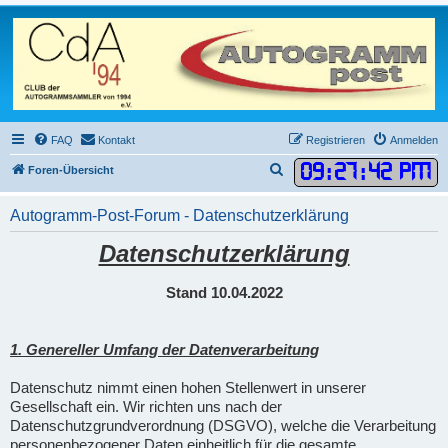
FAQ
Kontakt
Registrieren
Anmelden
09
:
27
:
43 PM
S
Foren-Übersicht
u
Autogramm-Post-Forum - Datenschutzerklärung
c
h
Datenschutzerklärung
e
Stand 10.04.2022
1. Genereller Umfang der Datenverarbeitung
Datenschutz nimmt einen hohen Stellenwert in unserer
Gesellschaft ein. Wir richten uns nach der
Datenschutzgrundverordnung (DSGVO), welche die Verarbeitung
personenbezogener Daten einheitlich für die gesamte