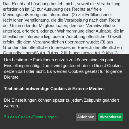
Das Recht auf Löschung besteht nicht, soweit die Verarbeitung
erforderlich ist (1) zur Ausübung des Rechts auf freie
Meinungsäußerung und Information; (2) zur Erfüllung einer
rechtlichen Verpflichtung, die die Verarbeitung nach dem Recht
der Union oder der Mitgliedstaaten, dem der Verantwortliche
unterliegt, erfordert, oder zur Wahrnehmung einer Aufgabe, die im
öffentlichen Interesse liegt oder in Ausübung öffentlicher Gewalt
erfolgt, die dem Verantwortlichen übertragen wurde; (3) aus
Gründen des öffentlichen Interesses im Bereich der öffentlichen
Gesundheit gemäß Art. 9 Abs. 2 lit. h und i sowie Art. 9 Abs. 3
DSGVO; (4) für im öffentlichen Interesse liegende Archivzwecke,
Um bestimmte Funktionen nutzen zu können sind ein paar
wissenschaftliche oder historische Forschungszwecke oder für
Einstellungen nötig. Damit wird gesteuert ob ein Dienst Cookies
statistische Zwecke gem. Art. 89 Abs. 1 DSGVO, soweit das
setzen darf oder nicht. Es werden Cookies gesetzt für folgende
unter Abschnitt a) genannte Recht voraussichtlich die
Dienste:
Verwirklichung der Ziele dieser Verarbeitung unmöglich macht
oder ernsthaft beeinträchtigt, oder (5) zur Geltendmachung,
Technisch notwendige Cookies & Externe Medien
.
Ausübung oder Verteidigung von Rechtsansprüchen.
Die Einstellungen können später zu jedem Zeitpunkt geändert
Recht auf Einschränkung der Verarbeitung
(Art. 18 DSGVO) -
werden.
Unter den folgenden Voraussetzungen können Sie die
Einschränkung der Verarbeitung der Sie betreffenden
Zu den Cookie-Einstellungen
Ablehnen
Akzeptieren
personenbezogenen Daten verlangen: wenn Sie die Richtigkeit
der Sie betreffenden personenbezogenen für eine Dauer