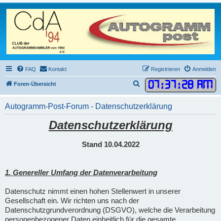
FAQ
Kontakt
Registrieren
Anmelden
07
:
37
:
29 AM
S
Foren-Übersicht
u
Autogramm-Post-Forum - Datenschutzerklärung
c
h
Datenschutzerklärung
e
Stand 10.04.2022
1. Genereller Umfang der Datenverarbeitung
Datenschutz nimmt einen hohen Stellenwert in unserer
Gesellschaft ein. Wir richten uns nach der
Datenschutzgrundverordnung (DSGVO), welche die Verarbeitung
personenbezogener Daten einheitlich für die gesamte