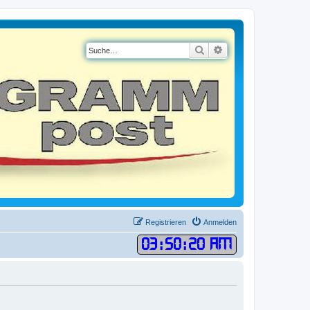
Suche
Erweiterte Suche
Registrieren
Anmelden
03
:
50
:
21 AM