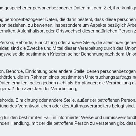
ng gespeicherter personenbezogener Daten mit dem Ziel, ihre künftig
itung personenbezogener Daten, die darin besteht, dass diese pers
erson beziehen, zu bewerten, insbesondere um Aspekte bezüglich Arbei
Verhalten, Aufenthaltsort oder Ortswechsel dieser natürlichen Person
e Person, Behörde, Einrichtung oder andere Stelle, die allein oder ge
et; sind die Zwecke und Mittel dieser Verarbeitung durch das Union
ngsweise die bestimmten Kriterien seiner Benennung nach dem Union
rson, Behörde, Einrichtung oder andere Stelle, denen personenbezoge
ht. Behörden, die im Rahmen eines bestimmten Untersuchungsauftrags
ten erhalten, gelten jedoch nicht als Empfänger; die Verarbeitung d
n gemäß den Zwecken der Verarbeitung;
 Behörde, Einrichtung oder andere Stelle, außer der betroffenen Perso
tung des Verantwortlichen oder des Auftragsverarbeiters befugt sind
llig für den bestimmten Fall, in informierter Weise und unmissverstä
nden Handlung, mit der die betroffene Person zu verstehen gibt, dass 