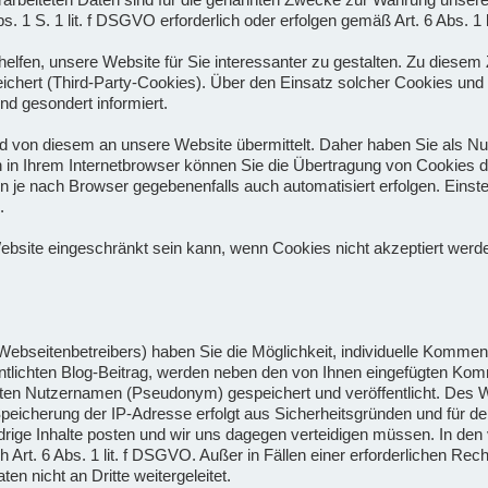
s. 1 S. 1 lit. f DSGVO erforderlich oder erfolgen gemäß Art. 6 Abs. 
helfen, unsere Website für Sie interessanter zu gestalten. Zu die
peichert (Third-Party-Cookies). Über den Einsatz solcher Cookies u
nd gesondert informiert.
von diesem an unsere Website übermittelt. Daher haben Sie als Nutz
 in Ihrem Internetbrowser können Sie die Übertragung von Cookies d
 je nach Browser gegebenenfalls auch automatisiert erfolgen. Einstel
.
 Website eingeschränkt sein kann, wenn Cookies nicht akzeptiert werd
ebseitenbetreibers) haben Sie die Möglichkeit, individuelle Kommen
ntlichten Blog-Beitrag, werden neben den von Ihnen eingefügten K
 Nutzernamen (Pseudonym) gespeichert und veröffentlicht. Des Weite
peicherung der IP-Adresse erfolgt aus Sicherheitsgründen und für d
idrige Inhalte posten und wir uns dagegen verteidigen müssen. In de
 Art. 6 Abs. 1 lit. f DSGVO. Außer in Fällen einer erforderlichen Rec
 nicht an Dritte weitergeleitet.