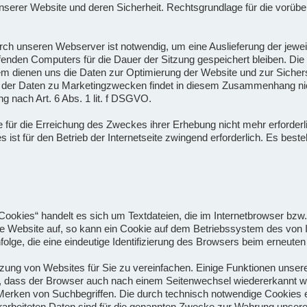
nserer Website und deren Sicherheit. Rechtsgrundlage für die vorübe
ch unseren Webserver ist notwendig, um eine Auslieferung der jewe
enden Computers für die Dauer der Sitzung gespeichert bleiben. Die S
em dienen uns die Daten zur Optimierung der Website und zur Sichers
der Daten zu Marketingzwecken findet in diesem Zusammenhang nich
g nach Art. 6 Abs. 1 lit. f DSGVO.
 für die Erreichung des Zweckes ihrer Erhebung nicht mehr erforderli
s ist für den Betrieb der Internetseite zwingend erforderlich. Es bes
Cookies“ handelt es sich um Textdateien, die im Internetbrowser bz
e Website auf, so kann ein Cookie auf dem Betriebssystem des von
folge, die eine eindeutige Identifizierung des Browsers beim erneuten
zung von Websites für Sie zu vereinfachen. Einige Funktionen unse
ch, dass der Browser auch nach einem Seitenwechsel wiedererkannt wir
rken von Suchbegriffen. Die durch technisch notwendige Cookies e
rarbeiteten Daten sind für die genannten Zwecke zur Wahrung unserer