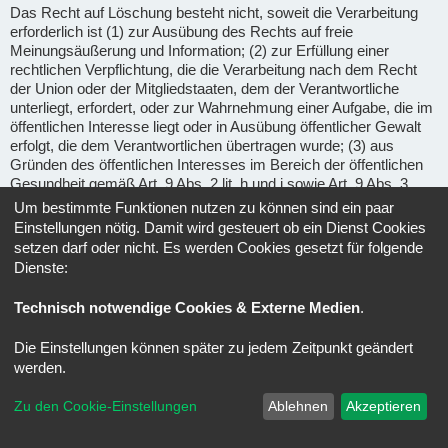
Das Recht auf Löschung besteht nicht, soweit die Verarbeitung
erforderlich ist (1) zur Ausübung des Rechts auf freie
Meinungsäußerung und Information; (2) zur Erfüllung einer
rechtlichen Verpflichtung, die die Verarbeitung nach dem Recht
der Union oder der Mitgliedstaaten, dem der Verantwortliche
unterliegt, erfordert, oder zur Wahrnehmung einer Aufgabe, die im
öffentlichen Interesse liegt oder in Ausübung öffentlicher Gewalt
erfolgt, die dem Verantwortlichen übertragen wurde; (3) aus
Gründen des öffentlichen Interesses im Bereich der öffentlichen
Gesundheit gemäß Art. 9 Abs. 2 lit. h und i sowie Art. 9 Abs. 3
DSGVO; (4) für im öffentlichen Interesse liegende Archivzwecke,
Um bestimmte Funktionen nutzen zu können sind ein paar
wissenschaftliche oder historische Forschungszwecke oder für
Einstellungen nötig. Damit wird gesteuert ob ein Dienst Cookies
statistische Zwecke gem. Art. 89 Abs. 1 DSGVO, soweit das
setzen darf oder nicht. Es werden Cookies gesetzt für folgende
unter Abschnitt a) genannte Recht voraussichtlich die
Dienste:
Verwirklichung der Ziele dieser Verarbeitung unmöglich macht
oder ernsthaft beeinträchtigt, oder (5) zur Geltendmachung,
Technisch notwendige Cookies & Externe Medien
.
Ausübung oder Verteidigung von Rechtsansprüchen.
Die Einstellungen können später zu jedem Zeitpunkt geändert
Recht auf Einschränkung der Verarbeitung
(Art. 18 DSGVO) -
werden.
Unter den folgenden Voraussetzungen können Sie die
Einschränkung der Verarbeitung der Sie betreffenden
Zu den Cookie-Einstellungen
Ablehnen
Akzeptieren
personenbezogenen Daten verlangen: wenn Sie die Richtigkeit
der Sie betreffenden personenbezogenen für eine Dauer