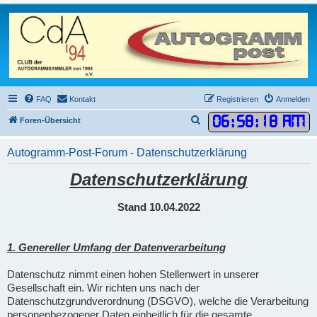
FAQ
Kontakt
Registrieren
Anmelden
06
:
58
:
19 AM
S
Foren-Übersicht
u
Autogramm-Post-Forum - Datenschutzerklärung
c
h
Datenschutzerklärung
e
Stand 10.04.2022
1. Genereller Umfang der Datenverarbeitung
Datenschutz nimmt einen hohen Stellenwert in unserer
Gesellschaft ein. Wir richten uns nach der
Datenschutzgrundverordnung (DSGVO), welche die Verarbeitung
personenbezogener Daten einheitlich für die gesamte