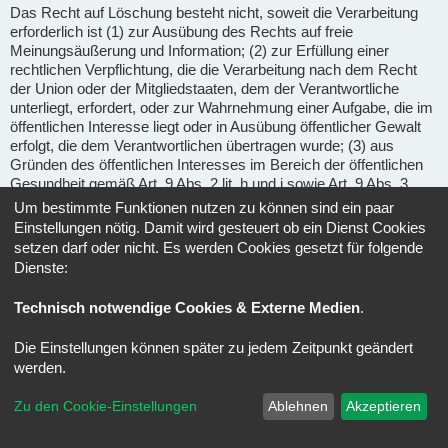
Das Recht auf Löschung besteht nicht, soweit die Verarbeitung
erforderlich ist (1) zur Ausübung des Rechts auf freie
Meinungsäußerung und Information; (2) zur Erfüllung einer
rechtlichen Verpflichtung, die die Verarbeitung nach dem Recht
der Union oder der Mitgliedstaaten, dem der Verantwortliche
unterliegt, erfordert, oder zur Wahrnehmung einer Aufgabe, die im
öffentlichen Interesse liegt oder in Ausübung öffentlicher Gewalt
erfolgt, die dem Verantwortlichen übertragen wurde; (3) aus
Gründen des öffentlichen Interesses im Bereich der öffentlichen
Gesundheit gemäß Art. 9 Abs. 2 lit. h und i sowie Art. 9 Abs. 3
DSGVO; (4) für im öffentlichen Interesse liegende Archivzwecke,
Um bestimmte Funktionen nutzen zu können sind ein paar
wissenschaftliche oder historische Forschungszwecke oder für
Einstellungen nötig. Damit wird gesteuert ob ein Dienst Cookies
statistische Zwecke gem. Art. 89 Abs. 1 DSGVO, soweit das
setzen darf oder nicht. Es werden Cookies gesetzt für folgende
unter Abschnitt a) genannte Recht voraussichtlich die
Dienste:
Verwirklichung der Ziele dieser Verarbeitung unmöglich macht
oder ernsthaft beeinträchtigt, oder (5) zur Geltendmachung,
Technisch notwendige Cookies & Externe Medien
.
Ausübung oder Verteidigung von Rechtsansprüchen.
Die Einstellungen können später zu jedem Zeitpunkt geändert
Recht auf Einschränkung der Verarbeitung
(Art. 18 DSGVO) -
werden.
Unter den folgenden Voraussetzungen können Sie die
Einschränkung der Verarbeitung der Sie betreffenden
Zu den Cookie-Einstellungen
Ablehnen
Akzeptieren
personenbezogenen Daten verlangen: wenn Sie die Richtigkeit
der Sie betreffenden personenbezogenen für eine Dauer