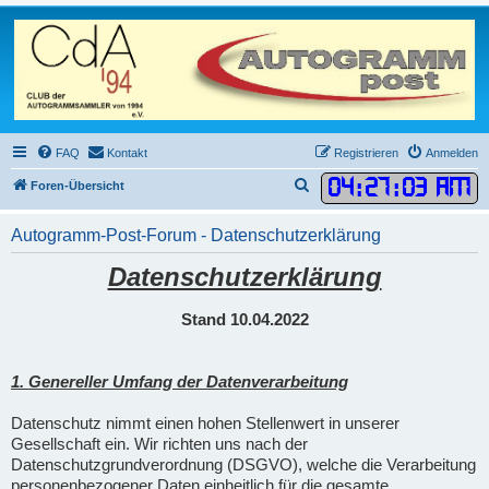
FAQ
Kontakt
Registrieren
Anmelden
04
:
27
:
04 AM
S
Foren-Übersicht
u
Autogramm-Post-Forum - Datenschutzerklärung
c
h
Datenschutzerklärung
e
Stand 10.04.2022
1. Genereller Umfang der Datenverarbeitung
Datenschutz nimmt einen hohen Stellenwert in unserer
Gesellschaft ein. Wir richten uns nach der
Datenschutzgrundverordnung (DSGVO), welche die Verarbeitung
personenbezogener Daten einheitlich für die gesamte