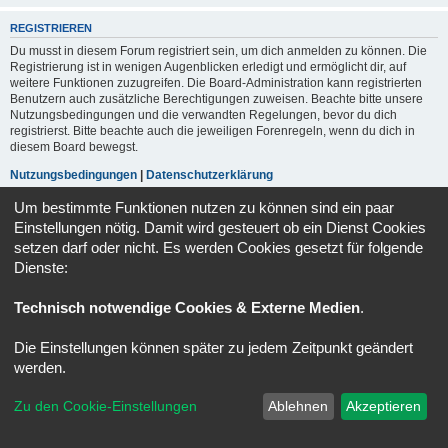
REGISTRIEREN
Du musst in diesem Forum registriert sein, um dich anmelden zu können. Die
Registrierung ist in wenigen Augenblicken erledigt und ermöglicht dir, auf
weitere Funktionen zuzugreifen. Die Board-Administration kann registrierten
Benutzern auch zusätzliche Berechtigungen zuweisen. Beachte bitte unsere
Nutzungsbedingungen und die verwandten Regelungen, bevor du dich
registrierst. Bitte beachte auch die jeweiligen Forenregeln, wenn du dich in
diesem Board bewegst.
Nutzungsbedingungen
|
Datenschutzerklärung
Um bestimmte Funktionen nutzen zu können sind ein paar
Registrieren
Einstellungen nötig. Damit wird gesteuert ob ein Dienst Cookies
setzen darf oder nicht. Es werden Cookies gesetzt für folgende
Dienste:
Foren-Übersicht
Alle Zeiten sind
UTC+02:00
Powered by
phpBB
® Forum Software © phpBB Limited
Technisch notwendige Cookies & Externe Medien
.
Deutsche Übersetzung durch
phpBB.de
Datenschutz
|
Nutzungsbedingungen
Die Einstellungen können später zu jedem Zeitpunkt geändert
werden.
Zu den Cookie-Einstellungen
Ablehnen
Akzeptieren