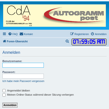
FAQ
Kontakt
Registrieren
Anmelden
07
:
59
:
05 AM
S
Foren-Übersicht
u
Anmelden
c
h
Benutzername:
e
Passwort:
Ich habe mein Passwort vergessen
Angemeldet bleiben
Meinen Online-Status während dieser Sitzung verbergen