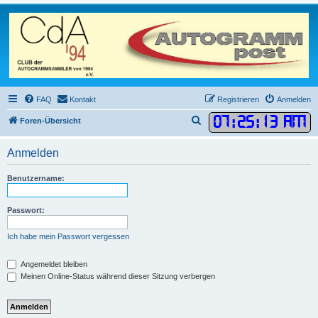
FAQ
Kontakt
Registrieren
Anmelden
07
:
25
:
13 AM
S
Foren-Übersicht
u
Anmelden
c
h
Benutzername:
e
Passwort:
Ich habe mein Passwort vergessen
Angemeldet bleiben
Meinen Online-Status während dieser Sitzung verbergen