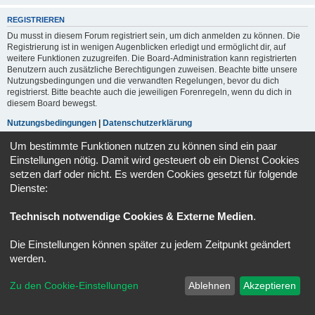
REGISTRIEREN
Du musst in diesem Forum registriert sein, um dich anmelden zu können. Die
Registrierung ist in wenigen Augenblicken erledigt und ermöglicht dir, auf
weitere Funktionen zuzugreifen. Die Board-Administration kann registrierten
Benutzern auch zusätzliche Berechtigungen zuweisen. Beachte bitte unsere
Nutzungsbedingungen und die verwandten Regelungen, bevor du dich
registrierst. Bitte beachte auch die jeweiligen Forenregeln, wenn du dich in
diesem Board bewegst.
Nutzungsbedingungen
|
Datenschutzerklärung
Um bestimmte Funktionen nutzen zu können sind ein paar
Registrieren
Einstellungen nötig. Damit wird gesteuert ob ein Dienst Cookies
setzen darf oder nicht. Es werden Cookies gesetzt für folgende
Dienste:
Foren-Übersicht
Alle Zeiten sind
UTC+02:00
Powered by
phpBB
® Forum Software © phpBB Limited
Technisch notwendige Cookies & Externe Medien
.
Deutsche Übersetzung durch
phpBB.de
Datenschutz
|
Nutzungsbedingungen
Die Einstellungen können später zu jedem Zeitpunkt geändert
werden.
Zu den Cookie-Einstellungen
Ablehnen
Akzeptieren