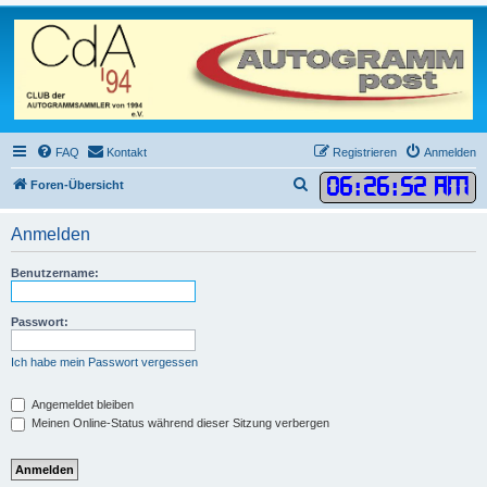
FAQ
Kontakt
Registrieren
Anmelden
06
:
26
:
52 AM
S
Foren-Übersicht
u
Anmelden
c
h
Benutzername:
e
Passwort:
Ich habe mein Passwort vergessen
Angemeldet bleiben
Meinen Online-Status während dieser Sitzung verbergen