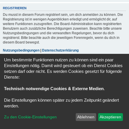
REGISTRIEREN
Du musst in diesem Forum registriert sein, um dich anmelden zu können. Die
Registrierung ist in wenigen Augenblicken erledigt und ermöglicht dir, auf
weitere Funktionen zuzugreifen. Die Board-Administration kann registrierten
Benutzern auch zusätzliche Berechtigungen zuweisen. Beachte bitte unsere
Nutzungsbedingungen und die verwandten Regelungen, bevor du dich
registrierst. Bitte beachte auch die jeweiligen Forenregeln, wenn du dich in
diesem Board bewegst.
Nutzungsbedingungen
|
Datenschutzerklärung
Um bestimmte Funktionen nutzen zu können sind ein paar
Registrieren
Einstellungen nötig. Damit wird gesteuert ob ein Dienst Cookies
setzen darf oder nicht. Es werden Cookies gesetzt für folgende
Dienste:
Foren-Übersicht
Alle Zeiten sind
UTC+02:00
Powered by
phpBB
® Forum Software © phpBB Limited
Technisch notwendige Cookies & Externe Medien
.
Deutsche Übersetzung durch
phpBB.de
Datenschutz
|
Nutzungsbedingungen
Die Einstellungen können später zu jedem Zeitpunkt geändert
werden.
Zu den Cookie-Einstellungen
Ablehnen
Akzeptieren