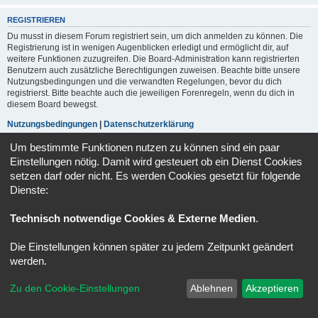
REGISTRIEREN
Du musst in diesem Forum registriert sein, um dich anmelden zu können. Die
Registrierung ist in wenigen Augenblicken erledigt und ermöglicht dir, auf
weitere Funktionen zuzugreifen. Die Board-Administration kann registrierten
Benutzern auch zusätzliche Berechtigungen zuweisen. Beachte bitte unsere
Nutzungsbedingungen und die verwandten Regelungen, bevor du dich
registrierst. Bitte beachte auch die jeweiligen Forenregeln, wenn du dich in
diesem Board bewegst.
Nutzungsbedingungen
|
Datenschutzerklärung
Um bestimmte Funktionen nutzen zu können sind ein paar
Registrieren
Einstellungen nötig. Damit wird gesteuert ob ein Dienst Cookies
setzen darf oder nicht. Es werden Cookies gesetzt für folgende
Dienste:
Foren-Übersicht
Alle Zeiten sind
UTC+02:00
Powered by
phpBB
® Forum Software © phpBB Limited
Technisch notwendige Cookies & Externe Medien
.
Deutsche Übersetzung durch
phpBB.de
Datenschutz
|
Nutzungsbedingungen
Die Einstellungen können später zu jedem Zeitpunkt geändert
werden.
Zu den Cookie-Einstellungen
Ablehnen
Akzeptieren