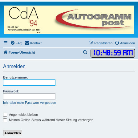
FAQ
Kontakt
Registrieren
Anmelden
10
:
48
:
59 AM
S
Foren-Übersicht
u
Anmelden
c
h
Benutzername:
e
Passwort:
Ich habe mein Passwort vergessen
Angemeldet bleiben
Meinen Online-Status während dieser Sitzung verbergen